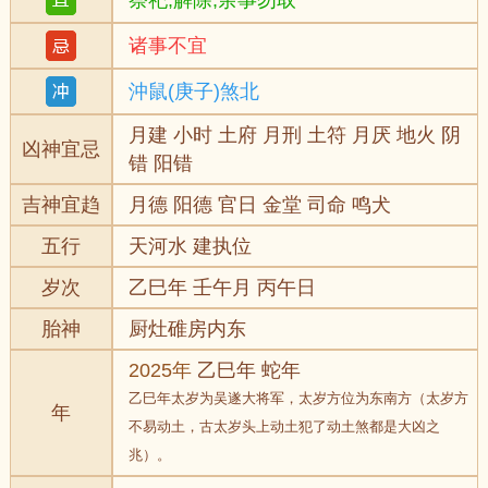
祭祀,解除,余事勿取
诸事不宜
沖鼠(庚子)煞北
月建 小时 土府 月刑 土符 月厌 地火 阴
凶神宜忌
错 阳错
吉神宜趋
月德 阳德 官日 金堂 司命 鸣犬
五行
天河水 建执位
岁次
乙巳年 壬午月 丙午日
胎神
厨灶碓房内东
2025年
乙巳年 蛇年
乙巳年太岁为吴遂大将军，太岁方位为东南方（太岁方
年
不易动土，古太岁头上动土犯了动土煞都是大凶之
兆）。