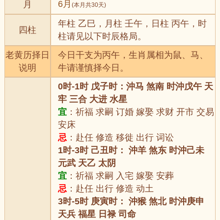
6月
月
(本月共30天)
年柱 乙巳，月柱 壬午，日柱 丙午，时
四柱
柱请见以下时辰格局。
老黄历择日
今日干支为丙午，生肖属相为鼠、马、
说明
牛请谨慎择今日。
0时-1时 戊子时：沖马 煞南 时沖戊午 天
牢 三合 大进 水星
宜
：祈福 求嗣 订婚 嫁娶 求财 开市 交易
安床
忌
：赴任 修造 移徙 出行 词讼
1时-3时 己丑时： 沖羊 煞东 时沖己未
元武 天乙 太阴
宜
：祈福 求嗣 入宅 嫁娶 安葬
忌
：赴任 出行 修造 动土
3时-5时 庚寅时： 沖猴 煞北 时沖庚申
天兵 福星 日禄 司命