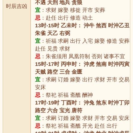
不遇 天刑 地兵 贪狼
时辰吉凶
宜
：求财 嫁娶 移徙 开市 安葬
忌
：赴任 出行 修造 动土
13时-15时 乙未时： 沖牛 煞西 时沖乙丑
朱雀 天乙 右弼
宜
：祈福 求嗣 出行 入宅 嫁娶 修造 安葬
赴任 见贵 求财
忌
：朱雀须用 凤凰符制 否则 诸事不宜
15时-17时 丙申时： 沖虎 煞南 时沖丙寅
天贼 路空 三合 金匮
宜
：求嗣 订婚 嫁娶 出行 求财 开市 交易
安床
忌
：祭祀 祈福 斋醮 酬神
17时-19时 丁酉时： 沖兔 煞东 时沖丁卯
路空 六合 宝光 唐符
宜
：求嗣 订婚 嫁娶 求财 开市 交易 安床
忌
：祭祀 祈福 斋醮 开光 赴任 出行