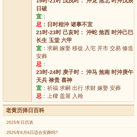
19时-21时 戊戌时： 沖龙 煞北 时沖戊辰
日破
宜
：
忌
：日时相沖 诸事不宜
21时-23时 己亥时： 沖蛇 煞西 时沖己巳
长生 玉堂 六甲
宜
：求嗣 嫁娶 移徙 入宅 开市 交易 修造
安葬
忌
：
23时-24时 庚子时： 沖马 煞南 时沖庚午
天兵 禄贵 喜神
宜
：祈福 求嗣 出行 求财 嫁娶 安葬
忌
：上樑 盖屋 入殓
老黄历择日百科
2025年日历表
2025年6月6日适合安葬吗?