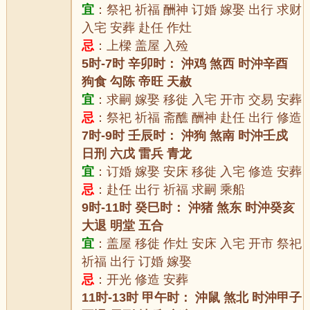
宜
：祭祀 祈福 酬神 订婚 嫁娶 出行 求财
入宅 安葬 赴任 作灶
忌
：上樑 盖屋 入殓
5时-7时 辛卯时： 沖鸡 煞西 时沖辛酉
狗食 勾陈 帝旺 天赦
宜
：求嗣 嫁娶 移徙 入宅 开市 交易 安葬
忌
：祭祀 祈福 斋醮 酬神 赴任 出行 修造
7时-9时 壬辰时： 沖狗 煞南 时沖壬戍
日刑 六戊 雷兵 青龙
宜
：订婚 嫁娶 安床 移徙 入宅 修造 安葬
忌
：赴任 出行 祈福 求嗣 乘船
9时-11时 癸巳时： 沖猪 煞东 时沖癸亥
大退 明堂 五合
宜
：盖屋 移徙 作灶 安床 入宅 开市 祭祀
祈福 出行 订婚 嫁娶
忌
：开光 修造 安葬
11时-13时 甲午时： 沖鼠 煞北 时沖甲子