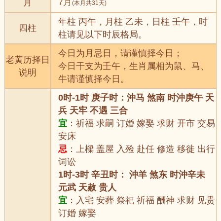
7月
月
(本月共31天)
年柱 丙午，月柱 乙未，日柱 壬午，时
四柱
柱请见以下时辰格局。
今日为月忌日，请谨慎择今日；
老黄历择日
今日干支为壬午，生肖属相为鼠、马、
说明
牛请谨慎择今日。
0时-1时 庚子时：沖马 煞南 时沖庚午 天
兵 天牢 不遇 三合
宜
：祈福 求嗣 订婚 嫁娶 求财 开市 交易
安床
忌
：上樑 盖屋 入殓 赴任 修造 移徙 出行
词讼
1时-3时 辛丑时： 沖羊 煞东 时沖辛未
元武 天赦 贵人
宜
：入宅 安葬 祭祀 祈福 酬神 求财 见贵
订婚 嫁娶