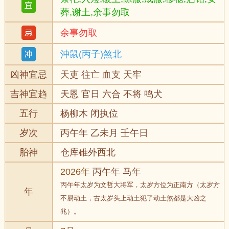
葬,谢土,余事勿取
余事勿取
沖鼠(丙子)煞北
凶神宜忌
天吏 往亡 血支 天牢
吉神宜趋
天恩 官日 六合 不将 鸣犬
五行
杨柳木 闭执位
岁次
丙午年 乙未月 壬午日
胎神
仓库碓外西北
2026年
丙午年 马年
丙午年太岁为文哲大将军，太岁方位为正南方（太岁方
年
不易动土，古太岁头上动土犯了动土煞都是大凶之
兆）。