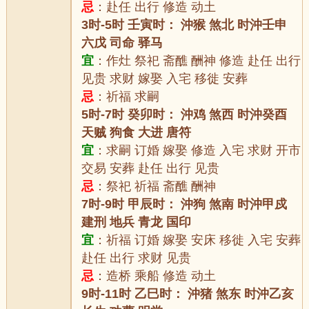
忌
：赴任 出行 修造 动土
3时-5时 壬寅时： 沖猴 煞北 时沖壬申
六戊 司命 驿马
宜
：作灶 祭祀 斋醮 酬神 修造 赴任 出行
见贵 求财 嫁娶 入宅 移徙 安葬
忌
：祈福 求嗣
5时-7时 癸卯时： 沖鸡 煞西 时沖癸酉
天贼 狗食 大进 唐符
宜
：求嗣 订婚 嫁娶 修造 入宅 求财 开市
交易 安葬 赴任 出行 见贵
忌
：祭祀 祈福 斋醮 酬神
7时-9时 甲辰时： 沖狗 煞南 时沖甲戍
建刑 地兵 青龙 国印
宜
：祈福 订婚 嫁娶 安床 移徙 入宅 安葬
赴任 出行 求财 见贵
忌
：造桥 乘船 修造 动土
9时-11时 乙巳时： 沖猪 煞东 时沖乙亥