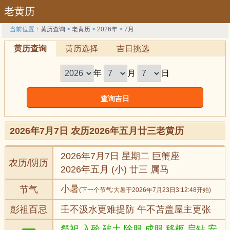
老黄历
当前位置：
黄历查询
>
老黄历
>
2026年
>
7月
黄历查询
黄历选择
吉日挑选
年
月
日
2026年7月7日 农历2026年五月廿三老黄历
2026年7月7日 星期二 巨蟹座
农历/阴历
2026年五月 (小) 廿三 属马
小暑
节气
(下一个节气:
大暑
于2026年7月23日3:12:48开始)
彭祖百忌
壬不汲水更难提防 午不苫盖屋主更张
祭祀,入殓,破土,除服,成服,移柩,启钻,安