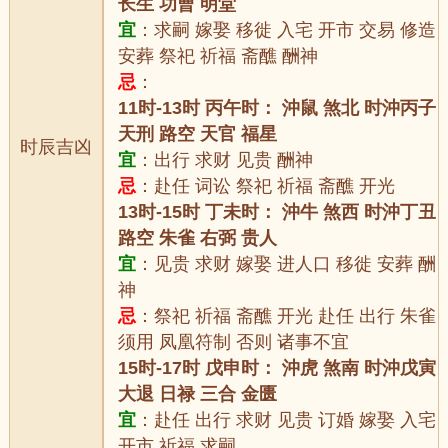
长生 功曹 明堂
宜
：求嗣 嫁娶 移徙 入宅 开市 交易 修造
安葬 祭祀 祈福 斋醮 酬神
忌
：
11时-13时 丙午时： 沖鼠 煞北 时沖丙子
天刑 路空 天官 福星
时辰吉凶
宜
：出行 求财 见贵 酬神
忌
：赴任 词讼 祭祀 祈福 斋醮 开光
13时-15时 丁未时： 沖牛 煞西 时沖丁丑
路空 朱雀 右弼 贵人
宜
：见贵 求财 嫁娶 进人口 移徙 安葬 酬
神
忌
：祭祀 祈福 斋醮 开光 赴任 出行 朱雀
须用 凤凰符制 否则 诸事不宜
15时-17时 戊申时： 沖虎 煞南 时沖戊寅
大退 日禄 三合 金匮
宜
：赴任 出行 求财 见贵 订婚 嫁娶 入宅
开市 祈福 求嗣