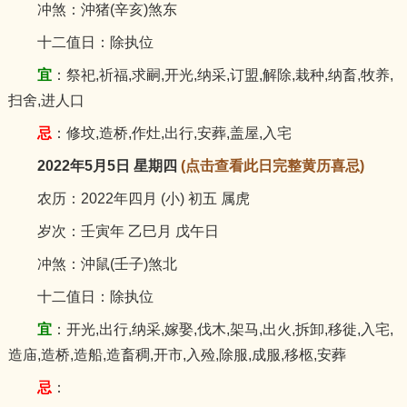
冲煞：沖猪(辛亥)煞东
十二值日：除执位
宜
：祭祀,祈福,求嗣,开光,纳采,订盟,解除,栽种,纳畜,牧养,
扫舍,进人口
忌
：修坟,造桥,作灶,出行,安葬,盖屋,入宅
2022年5月5日 星期四
(点击查看此日完整黄历喜忌)
农历：2022年四月 (小) 初五 属虎
岁次：壬寅年 乙巳月 戊午日
冲煞：沖鼠(壬子)煞北
十二值日：除执位
宜
：开光,出行,纳采,嫁娶,伐木,架马,出火,拆卸,移徙,入宅,
造庙,造桥,造船,造畜稠,开市,入殓,除服,成服,移柩,安葬
忌
：