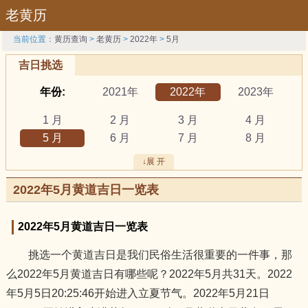
老黄历
当前位置：
黄历查询
>
老黄历
>
2022年
>
5月
吉日挑选
年份:
2021年
2022年
2023年
1 月
2 月
3 月
4 月
5 月
6 月
7 月
8 月
9 月
10 月
11 月
12 月
↓展 开
吉日:
安葬
出行
动土
2022年5月黄道吉日一览表
祭祀
结婚
开工
开市
订婚
破土
搬新家
谢土
2022年5月黄道吉日一览表
修坟
装修
搬家
黄道吉日
挑选一个黄道吉日是我们民俗生活很重要的一件事，那
属相:
鼠
牛
虎
么2022年5月黄道吉日有哪些呢？2022年5月共31天。2022
兔
龙
蛇
马
年5月5日20:25:46开始进入立夏节气。2022年5月21日
羊
猴
鸡
狗