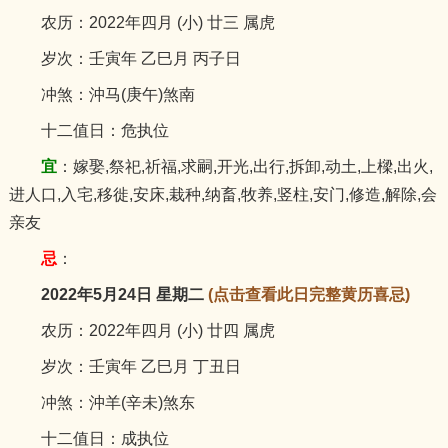
农历：2022年四月 (小) 廿三 属虎
岁次：壬寅年 乙巳月 丙子日
冲煞：沖马(庚午)煞南
十二值日：危执位
宜
：嫁娶,祭祀,祈福,求嗣,开光,出行,拆卸,动土,上樑,出火,
进人口,入宅,移徙,安床,栽种,纳畜,牧养,竖柱,安门,修造,解除,会
亲友
忌
：
2022年5月24日 星期二
(点击查看此日完整黄历喜忌)
农历：2022年四月 (小) 廿四 属虎
岁次：壬寅年 乙巳月 丁丑日
冲煞：沖羊(辛未)煞东
十二值日：成执位