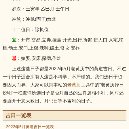
岁次：壬寅年 乙巳月 壬午日
冲煞：沖鼠(丙子)煞北
十二值日：除执位
宜
：开市,交易,立券,挂匾,开光,出行,拆卸,进人口,入宅,移
柩,动土,安门,上樑,栽种,破土,修坟,安葬
忌
：嫁娶,安床,探病,作灶
上述这些日子都是2022年5月老黄历中的黄道吉日。不过
一个日子适合所有人这是不科学、不严谨的。我们选日子也
要因人而异。大家可以到本站的
老黄历
工具中的“老黄历择日
说明”一栏查询所选日子是否对自己的生肖属相不利，同时还
要避开十恶大败日、月忌日等不吉利的日子。
吉日一览表
2022年5月黄道吉日一览表