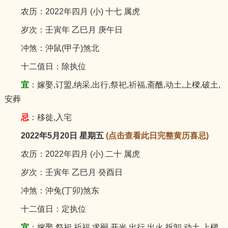
农历：2022年四月 (小) 十七 属虎
岁次：壬寅年 乙巳月 庚午日
冲煞：沖鼠(甲子)煞北
十二值日：除执位
宜
：嫁娶,订盟,纳采,出行,祭祀,祈福,斋醮,动土,上樑,破土,
安葬
忌
：移徙,入宅
2022年5月20日 星期五
(点击查看此日完整黄历喜忌)
农历：2022年四月 (小) 二十 属虎
岁次：壬寅年 乙巳月 癸酉日
冲煞：沖兔(丁卯)煞东
十二值日：定执位
宜
：嫁娶,祭祀,祈福,求嗣,开光,出行,出火,拆卸,动土,上樑,