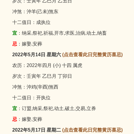
岁次：壬寅年 乙巳月 乙丑日
冲煞：沖羊(己未)煞东
十二值日：成执位
宜
：纳采,祭祀,祈福,开市,求医,治病,动土,纳畜
忌
：嫁娶,安葬
2022年5月14日 星期六
(点击查看此日完整黄历喜忌)
农历：2022年四月 (小) 十四 属虎
岁次：壬寅年 乙巳月 丁卯日
冲煞：沖鸡(辛酉)煞西
十二值日：开执位
宜
：订盟,纳采,祭祀,动土,破土,交易,立券
忌
：嫁娶,安葬
2022年5月17日 星期二
(点击查看此日完整黄历喜忌)