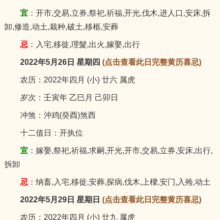
宜
：开市,交易,立券,祭祀,祈福,开光,伐木,进人口,安床,拆
卸,修造,动土,栽种,破土,移柩,安葬
忌
：入宅,移徙,理髮,出火,嫁娶,出行
2022年5月26日 星期四
(点击查看此日完整黄历喜忌)
农历：2022年四月 (小) 廿六 属虎
岁次：壬寅年 乙巳月 己卯日
冲煞：沖鸡(癸酉)煞西
十二值日：开执位
宜
：嫁娶,祭祀,祈福,求嗣,开光,开市,交易,立券,安床,出行,
拆卸
忌
：纳畜,入宅,移徙,安葬,探病,伐木,上樑,安门,入殓,动土
2022年5月29日 星期日
(点击查看此日完整黄历喜忌)
农历：2022年四月 (小) 廿九 属虎