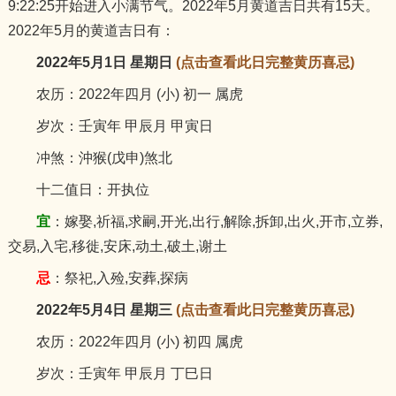
9:22:25开始进入小满节气。2022年5月黄道吉日共有15天。
猪
2022年5月的黄道吉日有：
2022年5月1日 星期日
(点击查看此日完整黄历喜忌)
农历：2022年四月 (小) 初一 属虎
岁次：壬寅年 甲辰月 甲寅日
冲煞：沖猴(戊申)煞北
十二值日：开执位
宜
：嫁娶,祈福,求嗣,开光,出行,解除,拆卸,出火,开市,立券,
交易,入宅,移徙,安床,动土,破土,谢土
忌
：祭祀,入殓,安葬,探病
2022年5月4日 星期三
(点击查看此日完整黄历喜忌)
农历：2022年四月 (小) 初四 属虎
岁次：壬寅年 甲辰月 丁巳日