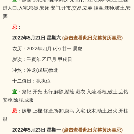
进人口,入宅,移徙,安床,安门,开市,交易,立券,挂匾,栽种,破土,安
葬
忌
：
2022年5月21日 星期六
(点击查看此日完整黄历喜忌)
农历：2022年四月 (小) 廿一 属虎
岁次：壬寅年 乙巳月 甲戌日
冲煞：沖龙(戊辰)煞北
十二值日：执执位
宜
：祭祀,开光,出行,解除,塑绘,裁衣,入殓,移柩,破土,启钻,
安葬,除服,成服
忌
：嫁娶,上樑,修造,拆卸,架马,入宅,伐木,动土,出火,开柱
眼
2022年5月23日 星期一
(点击查看此日完整黄历喜忌)