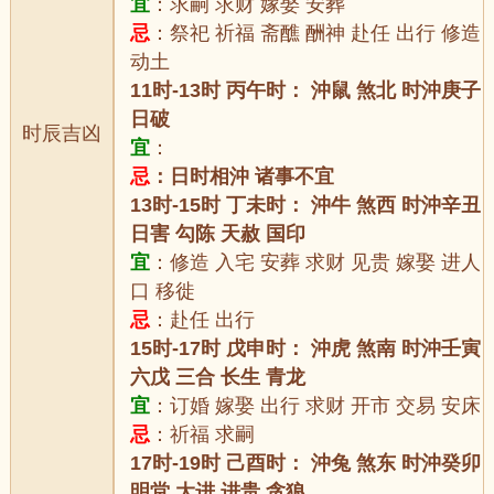
宜
：求嗣 求财 嫁娶 安葬
忌
：祭祀 祈福 斋醮 酬神 赴任 出行 修造
动土
11时-13时 丙午时： 沖鼠 煞北 时沖庚子
日破
时辰吉凶
宜
：
忌
：日时相沖 诸事不宜
13时-15时 丁未时： 沖牛 煞西 时沖辛丑
日害 勾陈 天赦 国印
宜
：修造 入宅 安葬 求财 见贵 嫁娶 进人
口 移徙
忌
：赴任 出行
15时-17时 戊申时： 沖虎 煞南 时沖壬寅
六戊 三合 长生 青龙
宜
：订婚 嫁娶 出行 求财 开市 交易 安床
忌
：祈福 求嗣
17时-19时 己酉时： 沖兔 煞东 时沖癸卯
明堂 大进 进贵 贪狼