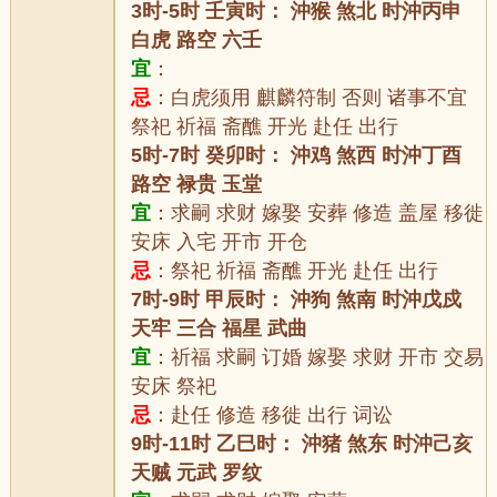
3时-5时 壬寅时： 沖猴 煞北 时沖丙申
白虎 路空 六壬
宜
：
忌
：白虎须用 麒麟符制 否则 诸事不宜
祭祀 祈福 斋醮 开光 赴任 出行
5时-7时 癸卯时： 沖鸡 煞西 时沖丁酉
路空 禄贵 玉堂
宜
：求嗣 求财 嫁娶 安葬 修造 盖屋 移徙
安床 入宅 开市 开仓
忌
：祭祀 祈福 斋醮 开光 赴任 出行
7时-9时 甲辰时： 沖狗 煞南 时沖戊戍
天牢 三合 福星 武曲
宜
：祈福 求嗣 订婚 嫁娶 求财 开市 交易
安床 祭祀
忌
：赴任 修造 移徙 出行 词讼
9时-11时 乙巳时： 沖猪 煞东 时沖己亥
天贼 元武 罗纹