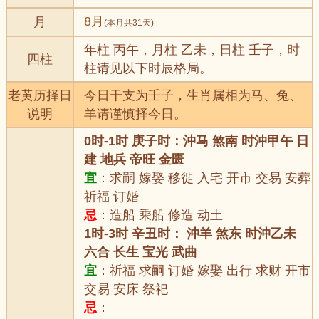
8月
月
(本月共31天)
年柱 丙午，月柱 乙未，日柱 壬子，时
四柱
柱请见以下时辰格局。
老黄历择日
今日干支为壬子，生肖属相为马、兔、
说明
羊请谨慎择今日。
0时-1时 庚子时：沖马 煞南 时沖甲午 日
建 地兵 帝旺 金匮
宜
：求嗣 嫁娶 移徙 入宅 开市 交易 安葬
祈福 订婚
忌
：造船 乘船 修造 动土
1时-3时 辛丑时： 沖羊 煞东 时沖乙未
六合 长生 宝光 武曲
宜
：祈福 求嗣 订婚 嫁娶 出行 求财 开市
交易 安床 祭祀
忌
：