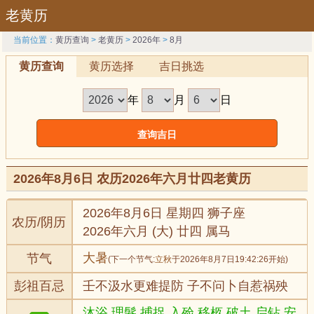
老黄历
当前位置：
黄历查询
>
老黄历
>
2026年
>
8月
黄历查询
黄历选择
吉日挑选
年
月
日
2026年8月6日 农历2026年六月廿四老黄历
2026年8月6日 星期四 狮子座
农历/阴历
2026年六月 (大) 廿四 属马
大暑
节气
(下一个节气:
立秋
于2026年8月7日19:42:26开始)
彭祖百忌
壬不汲水更难提防 子不问卜自惹祸殃
沐浴,理髮,捕捉,入殓,移柩,破土,启钻,安