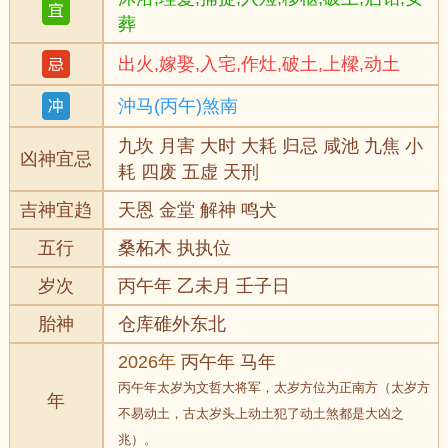
葬
出火,嫁娶,入宅,作灶,破土,上樑,动土
沖马(丙午)煞南
九坎 月害 大时 大耗 归忌 咸池 九焦 小
凶神宜忌
耗 四废 五虚 天刑
吉神宜趋
天恩 金堂 解神 鸣犬
五行
桑柘木 执执位
岁次
丙午年 乙未月 壬子日
胎神
仓库碓外东北
2026年
丙午年 马年
丙午年太岁为文哲大将军，太岁方位为正南方（太岁方
年
不易动土，古太岁头上动土犯了动土煞都是大凶之
兆）。