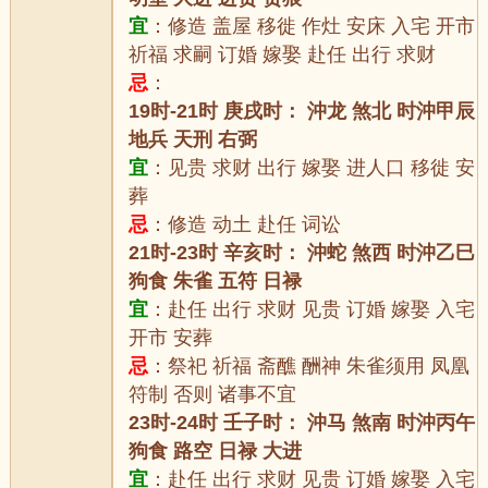
宜
：修造 盖屋 移徙 作灶 安床 入宅 开市
祈福 求嗣 订婚 嫁娶 赴任 出行 求财
忌
：
19时-21时 庚戌时： 沖龙 煞北 时沖甲辰
地兵 天刑 右弼
宜
：见贵 求财 出行 嫁娶 进人口 移徙 安
葬
忌
：修造 动土 赴任 词讼
21时-23时 辛亥时： 沖蛇 煞西 时沖乙巳
狗食 朱雀 五符 日禄
宜
：赴任 出行 求财 见贵 订婚 嫁娶 入宅
开市 安葬
忌
：祭祀 祈福 斋醮 酬神 朱雀须用 凤凰
符制 否则 诸事不宜
23时-24时 壬子时： 沖马 煞南 时沖丙午
狗食 路空 日禄 大进
宜
：赴任 出行 求财 见贵 订婚 嫁娶 入宅