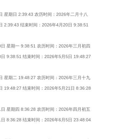
星期日 2:39:43 农历时间：2026年二月十八
39:43 结束时间：2026年4月20日 9:38:51
 星期一 9:38:51 农历时间：2026年三月初四
:38:51 结束时间：2026年5月5日 19:48:27
星期二 19:48:27 农历时间：2026年三月十九
:48:27 结束时间：2026年5月21日 8:36:28
 星期四 8:36:28 农历时间：2026年四月初五
:36:28 结束时间：2026年6月5日 23:48:04