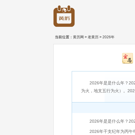
当前位置：
黄历网
>
老黄历
>
2026年
2026年是是什么年？2
为火，地支五行为火）。202
2026年是是什么年？20
2026年干支纪年为丙午