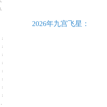
荡。
冈。
2026年九宫飞星：
）
；
）
；
）
；
）
；
）
；
）
；
）
；
）
；
）
。