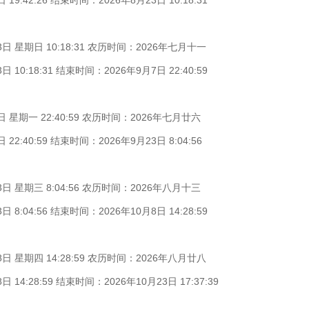
:42:26 结束时间：2026年8月23日 10:18:31
星期日 10:18:31 农历时间：2026年七月十一
0:18:31 结束时间：2026年9月7日 22:40:59
星期一 22:40:59 农历时间：2026年七月廿六
:40:59 结束时间：2026年9月23日 8:04:56
 星期三 8:04:56 农历时间：2026年八月十三
:04:56 结束时间：2026年10月8日 14:28:59
星期四 14:28:59 农历时间：2026年八月廿八
:28:59 结束时间：2026年10月23日 17:37:39