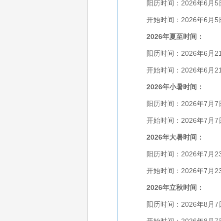
阳历时间：2026年6月5日 
开始时间：2026年6月5日 23
2026年夏至时间：
阳历时间：2026年6月21日 
开始时间：2026年6月21日 1
2026年小暑时间：
阳历时间：2026年7月7日 
开始时间：2026年7月7日 9:
2026年大暑时间：
阳历时间：2026年7月23日
开始时间：2026年7月23日 3
2026年立秋时间：
阳历时间：2026年8月7日 