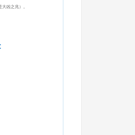
是大凶之兆）。
：