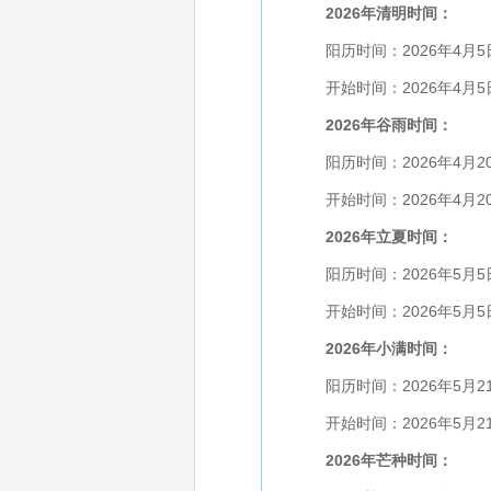
2026年清明时间：
阳历时间：2026年4月5日 
开始时间：2026年4月5日 2:
2026年谷雨时间：
阳历时间：2026年4月20日
开始时间：2026年4月20日 9
2026年立夏时间：
阳历时间：2026年5月5日 
开始时间：2026年5月5日 19
2026年小满时间：
阳历时间：2026年5月21日
开始时间：2026年5月21日 8
2026年芒种时间：