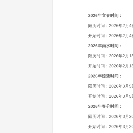
2026年立春时间：
阳历时间：2026年2月4日 
开始时间：2026年2月4日 4:
2026年雨水时间：
阳历时间：2026年2月18日 
开始时间：2026年2月18日 2
2026年惊蛰时间：
阳历时间：2026年3月5日 
开始时间：2026年3月5日 21
2026年春分时间：
阳历时间：2026年3月20日 
开始时间：2026年3月20日 2