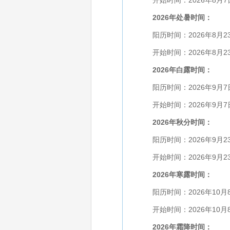
开始时间：2026年8月7日 19
2026年处暑时间：
阳历时间：2026年8月23日 
开始时间：2026年8月23日 1
2026年白露时间：
阳历时间：2026年9月7日 
开始时间：2026年9月7日 22
2026年秋分时间：
阳历时间：2026年9月23日
开始时间：2026年9月23日 8
2026年寒露时间：
阳历时间：2026年10月8日 
开始时间：2026年10月8日 14
2026年霜降时间：