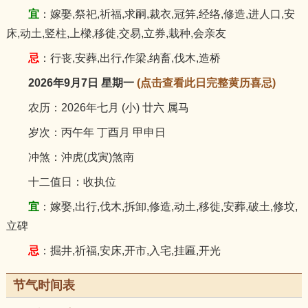
宜
：嫁娶,祭祀,祈福,求嗣,裁衣,冠笄,经络,修造,进人口,安
床,动土,竖柱,上樑,移徙,交易,立券,栽种,会亲友
忌
：行丧,安葬,出行,作梁,纳畜,伐木,造桥
2026年9月7日 星期一
(点击查看此日完整黄历喜忌)
农历：2026年七月 (小) 廿六 属马
岁次：丙午年 丁酉月 甲申日
冲煞：沖虎(戊寅)煞南
十二值日：收执位
宜
：嫁娶,出行,伐木,拆卸,修造,动土,移徙,安葬,破土,修坟,
立碑
忌
：掘井,祈福,安床,开市,入宅,挂匾,开光
节气时间表