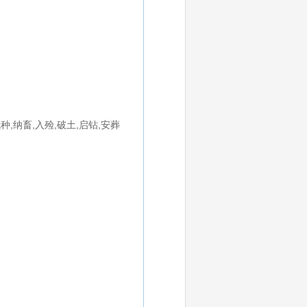
栽种,纳畜,入殓,破土,启钻,安葬