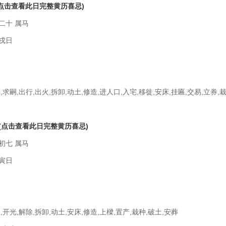
(点击查看此日完整黄历喜忌)
二十 属马
戌日
,求嗣,出行,出火,拆卸,动土,修造,进人口,入宅,移徙,安床,挂匾,交易,立券,
(点击查看此日完整黄历喜忌)
初七 属马
寅日
,开光,解除,拆卸,动土,安床,修造,上樑,置产,栽种,破土,安葬