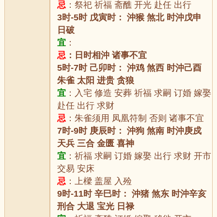
忌
：祭祀 祈福 斋醮 开光 赴任 出行
3时-5时 戊寅时： 沖猴 煞北 时沖戊申
日破
宜
：
忌
：日时相沖 诸事不宜
5时-7时 己卯时： 沖鸡 煞西 时沖己酉
朱雀 太阳 进贵 贪狼
宜
：入宅 修造 安葬 祈福 求嗣 订婚 嫁娶
赴任 出行 求财
忌
：朱雀须用 凤凰符制 否则 诸事不宜
7时-9时 庚辰时： 沖狗 煞南 时沖庚戍
天兵 三合 金匮 喜神
宜
：祈福 求嗣 订婚 嫁娶 出行 求财 开市
交易 安床
忌
：上樑 盖屋 入殓
9时-11时 辛巳时： 沖猪 煞东 时沖辛亥
刑合 大退 宝光 日禄