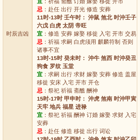
宜
：祈福 斋醮 订婚 嫁娶 移徙 开市
忌
：赴任 出行 开光 修造 安葬
11时-13时 壬午时： 沖鼠 煞北 时沖壬子
六戊 白虎 太阴 帝旺
时辰吉凶
宜
：修造 安葬 嫁娶 移徙 入宅 开市 交易
忌
：祈福 求嗣 白虎须用 麒麟符制 否则
诸事不宜
13时-15时 癸未时： 沖牛 煞西 时沖癸丑
狗食 罗纹 玉堂
宜
：求嗣 出行 求财 嫁娶 安葬 修造 盖屋
移徙 安床 入宅 开市 开仓
忌
：祭祀 祈福 斋醮 酬神
15时-17时 甲申时： 沖虎 煞南 时沖甲寅
天牢 地兵 福星 进禄
宜
：祭祀 祈福 酬神 订婚 嫁娶 求财 入宅
安葬
忌
：赴任 修造 移徙 出行 词讼
17时-19时 乙酉时： 沖兔 煞东 时沖乙卯