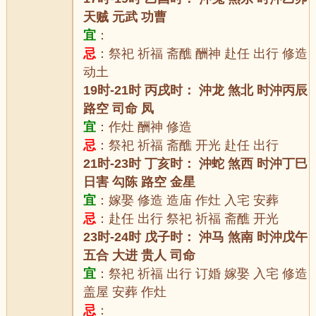
天贼 元武 功曹
宜
：
忌
：祭祀 祈福 斋醮 酬神 赴任 出行 修造
动土
19时-21时 丙戌时： 沖龙 煞北 时沖丙辰
路空 司命 凤
宜
：作灶 酬神 修造
忌
：祭祀 祈福 斋醮 开光 赴任 出行
21时-23时 丁亥时： 沖蛇 煞西 时沖丁巳
日害 勾陈 路空 金星
宜
：嫁娶 修造 造庙 作灶 入宅 安葬
忌
：赴任 出行 祭祀 祈福 斋醮 开光
23时-24时 戊子时： 沖马 煞南 时沖戊午
五合 大进 贵人 司命
宜
：祭祀 祈福 出行 订婚 嫁娶 入宅 修造
盖屋 安葬 作灶
忌
：