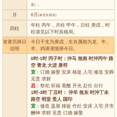
兆）。
6月
月
(本月共30天)
年柱 丙午，月柱 甲午，日柱 庚戌，时
四柱
柱请见以下时辰格局。
老黄历择日
今日干支为庚戌，生肖属相为龙、牛、
说明
羊、鸡请谨慎择今日。
0时-1时 丙子时：沖马 煞南 时沖丙午 路
空 青龙 大进 唐符
宜
：订婚 嫁娶 安床 移徙 入宅 修造 安葬
见贵 求财
忌
：祭祀 祈福 斋醮 开光 赴任 出行
1时-3时 丁丑时： 沖羊 煞东 时沖丁未
路空 明堂 贵人 国印
宜
：修造 盖屋 移徙 作灶 安床 入宅 开市
酬神 求财 见贵 订婚 嫁娶