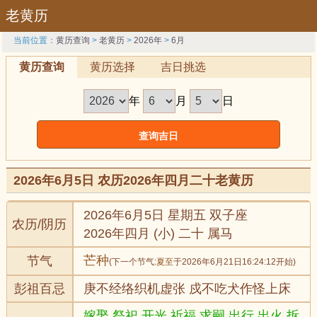
老黄历
当前位置：
黄历查询
>
老黄历
>
2026年
>
6月
黄历查询
黄历选择
吉日挑选
年
月
日
2026年6月5日 农历2026年四月二十老黄历
2026年6月5日 星期五 双子座
农历/阴历
2026年四月 (小) 二十 属马
芒种
节气
(下一个节气:
夏至
于2026年6月21日16:24:12开始)
彭祖百忌
庚不经络织机虚张 戍不吃犬作怪上床
嫁娶,祭祀,开光,祈福,求嗣,出行,出火,拆