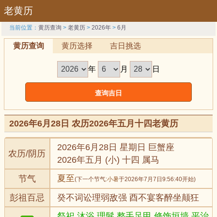
老黄历
当前位置：
黄历查询
>
老黄历
>
2026年
>
6月
黄历查询
黄历选择
吉日挑选
年
月
日
2026年6月28日 农历2026年五月十四老黄历
2026年6月28日 星期日 巨蟹座
农历/阴历
2026年五月 (小) 十四 属马
夏至
节气
(下一个节气:
小暑
于2026年7月7日9:56:40开始)
彭祖百忌
癸不词讼理弱敌强 酉不宴客醉坐颠狂
祭祀,沐浴,理髮,整手足甲,修饰垣墙,平治