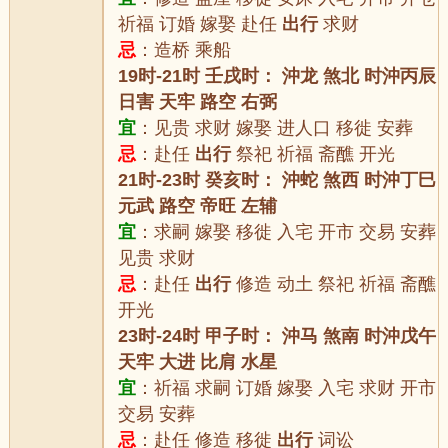
祈福 订婚 嫁娶 赴任
出行
求财
忌
：造桥 乘船
19时-21时 壬戌时： 沖龙 煞北 时沖丙辰
日害 天牢 路空 右弼
宜
：见贵 求财 嫁娶 进人口 移徙 安葬
忌
：赴任
出行
祭祀 祈福 斋醮 开光
21时-23时 癸亥时： 沖蛇 煞西 时沖丁巳
元武 路空 帝旺 左辅
宜
：求嗣 嫁娶 移徙 入宅 开市 交易 安葬
见贵 求财
忌
：赴任
出行
修造 动土 祭祀 祈福 斋醮
开光
23时-24时 甲子时： 沖马 煞南 时沖戊午
天牢 大进 比肩 水星
宜
：祈福 求嗣 订婚 嫁娶 入宅 求财 开市
交易 安葬
忌
：赴任 修造 移徙
出行
词讼