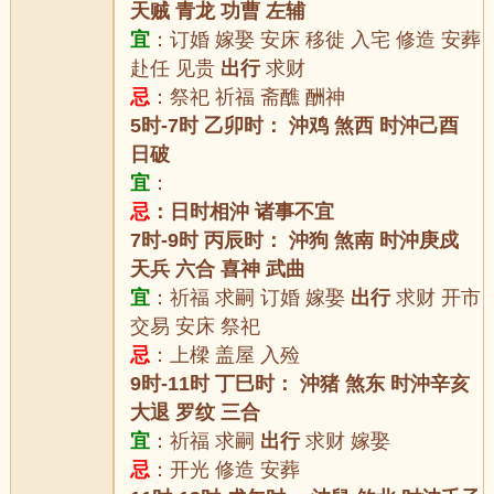
天贼 青龙 功曹 左辅
宜
：订婚 嫁娶 安床 移徙 入宅 修造 安葬
赴任 见贵
出行
求财
忌
：祭祀 祈福 斋醮 酬神
5时-7时 乙卯时： 沖鸡 煞西 时沖己酉
日破
宜
：
忌
：日时相沖 诸事不宜
7时-9时 丙辰时： 沖狗 煞南 时沖庚戍
天兵 六合 喜神 武曲
宜
：祈福 求嗣 订婚 嫁娶
出行
求财 开市
交易 安床 祭祀
忌
：上樑 盖屋 入殓
9时-11时 丁巳时： 沖猪 煞东 时沖辛亥
大退 罗纹 三合
宜
：祈福 求嗣
出行
求财 嫁娶
忌
：开光 修造 安葬