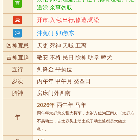
道涂,余事勿取
开市,入宅,出行,修造,词讼
沖兔(丁卯)煞东
凶神宜忌
天吏 死神 天贼 五离
吉神宜趋
敬安 不将 民日 除神 明堂 鸣犬
五行
剑锋金 平执位
岁次
丙午年 甲午月 癸酉日
胎神
房床门外西南
2026年
丙午年 马年
丙午年太岁为文哲大将军，太岁方位为正南方（太岁方
年
不易动土，古太岁头上动土犯了动土煞都是大凶之
兆）。