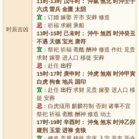
11时-13时 戊午时： 沖鼠 煞北 时沖壬子
六戊 雷兵 金匮 太阴
宜
：订婚 嫁娶 开市 安葬 修造
忌
：祈福 求嗣 乘船
时辰吉凶
13时-15时 己未时： 沖牛 煞西 时沖癸丑
不遇 天德 宝光 唐符
宜
：祭祀 祈福 斋醮 酬神 修造 作灶 见贵
求财 嫁娶 进人口 移徙 安葬
忌
：赴任
出行
15时-17时 庚申时： 沖虎 煞南 时沖甲寅
白虎 狗食 地兵 国印
宜
：赴任
出行
求财 见贵 嫁娶 进人口 移
徙 安葬
忌
：白虎须用 麒麟符制 否则 诸事不宜
祭祀 祈福 斋醮 酬神 修造 动土
17时-19时 辛酉时： 沖兔 煞东 时沖乙卯
建刑 玉堂 进禄 贪狼
宜
：修造 盖屋 移徙 安床 入宅 开市 开仓