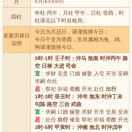
6月
月
(本月共30天)
年柱 丙午，月柱 甲午，日柱 癸酉，时
四柱
柱请见以下时辰格局。
今日为月忌日，请谨慎择今日；
老黄历择日
今日干支为癸酉，生肖属相为兔、鸡、
说明
狗请谨慎择今日。
0时-1时 壬子时：沖马 煞南 时沖丙午 路
空 日禄 大进 司命
宜
：求财 见贵 订婚 嫁娶 入宅 开市 安葬
求嗣 作灶
忌
：祭祀 祈福 斋醮 开光 赴任
出行
1时-3时 癸丑时： 沖羊 煞东 时沖丁未
勾陈 路空 三合 武曲
宜
：求嗣 订婚 嫁娶 求财 开市 交易 安床
忌
：赴任
出行
修造 祭祀 祈福 斋醮 开光
3时-5时 甲寅时： 沖猴 煞北 时沖戊申