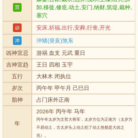
卸,移徙,修造,动土,安门,纳财,筑堤,栽种,
塞穴
安床,祈福,出行,安葬,行丧,开光
沖猪(癸亥)煞东
凶神宜忌
游祸 血支 元武 重日
吉神宜趋
王日 四相 玉宇
五行
大林木 闭执位
岁次
丙午年 甲午月 己巳日
胎神
占门床外正南
2026年
丙午年 马年
丙午年太岁为文哲大将军，太岁方位为正南方（太岁方
年
不易动土，古太岁头上动土犯了动土煞都是大凶之
兆）。