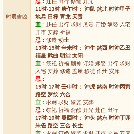
忌
：赴任 出行 修造 开光
11时-13时 庚午时： 沖鼠 煞北 时沖甲子
时辰吉凶
地兵 日禄 青龙 天贵
宜
：赴任 出行 求财 见贵 订婚 嫁娶 入宅
开市 安葬 祈福
忌
：修造
动土
13时-15时 辛未时： 沖牛 煞西 时沖乙丑
福星 武曲 明堂 太阳
宜
：祭祀 祈福 酬神 订婚 嫁娶 出行 求财
入宅 安葬 修造 盖屋 移徙 作灶 安床
忌
：
15时-17时 壬申时： 沖虎 煞南 时沖丙寅
路空 罗纹 六合
宜
：求嗣 求财 嫁娶 安葬
忌
：祭祀 祈福 斋醮 开光 赴任 出行
17时-19时 癸酉时： 沖兔 煞东 时沖丁卯
朱雀 路空 三合 长生
宜
：求嗣 订婚 嫁娶 求财 开市 交易 安床