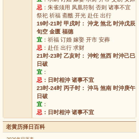
忌
：朱雀须用 凤凰符制 否则 诸事不宜
祭祀 祈福 斋醮 开光 赴任 出行
19时-21时 甲戌时： 沖龙 煞北 时沖戊辰
旬空 金匮 福德
宜
：祈福 订婚 嫁娶 开市 安葬
忌
：赴任 出行 求财
21时-23时 乙亥时： 沖蛇 煞西 时沖己巳
日破
宜
：
忌
：日时相沖 诸事不宜
23时-24时 丙子时： 沖马 煞南 时沖庚午
日破
宜
：
忌
：日时相沖 诸事不宜
老黄历择日百科