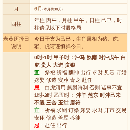
6月
月
(本月共30天)
年柱 丙午，月柱 甲午，日柱 己巳，时
四柱
柱请见以下时辰格局。
老黄历择日
今日干支为己巳，生肖属相为猪、虎、
说明
猴、虎请谨慎择今日。
0时-1时 甲子时：沖马 煞南 时沖戊午 白
虎 贵人 大进 贪狼
宜
：祭祀 祈福 酬神 出行 求财 见贵 订婚
嫁娶 修造 安葬 青龙 赴任
忌
：白虎须用 麒麟符制 否则 诸事不宜
1时-3时 乙丑时： 沖羊 煞东 时沖己未
不遇 三合 玉堂 唐符
宜
：祈福 求嗣 订婚 嫁娶 求财 开市 交易
安床 修造 盖屋 移徙
忌
：赴任 出行