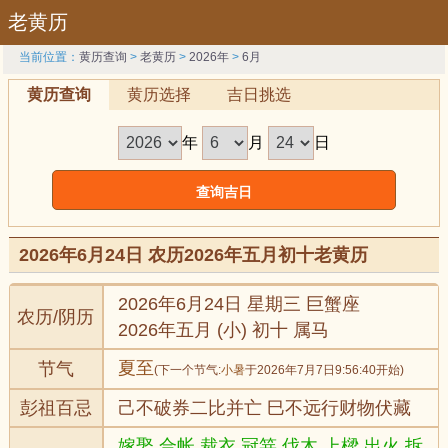
老黄历
当前位置：
黄历查询
>
老黄历
>
2026年
>
6月
黄历查询
黄历选择
吉日挑选
年
月
日
2026年6月24日 农历2026年五月初十老黄历
2026年6月24日 星期三 巨蟹座
农历/阴历
2026年五月 (小) 初十 属马
夏至
节气
(下一个节气:
小暑
于2026年7月7日9:56:40开始)
彭祖百忌
己不破券二比并亡 巳不远行财物伏藏
嫁娶,合帐,裁衣,冠笄,伐木,上樑,出火,拆