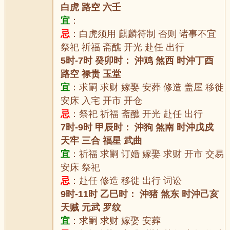
白虎 路空 六壬
宜
：
忌
：白虎须用 麒麟符制 否则 诸事不宜
祭祀 祈福 斋醮 开光 赴任 出行
5时-7时 癸卯时： 沖鸡 煞西 时沖丁酉
路空 禄贵 玉堂
宜
：求嗣 求财 嫁娶 安葬 修造 盖屋 移徙
安床 入宅 开市 开仓
忌
：祭祀 祈福 斋醮 开光 赴任 出行
7时-9时 甲辰时： 沖狗 煞南 时沖戊戍
天牢 三合 福星 武曲
宜
：祈福 求嗣 订婚 嫁娶 求财 开市 交易
安床 祭祀
忌
：赴任 修造 移徙 出行 词讼
9时-11时 乙巳时： 沖猪 煞东 时沖己亥
天贼 元武 罗纹
宜
：求嗣 求财 嫁娶 安葬