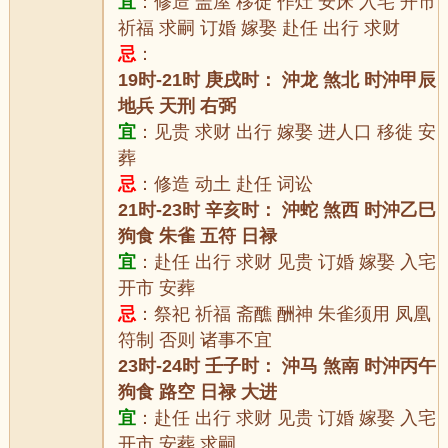
宜
：修造 盖屋 移徙 作灶 安床 入宅 开市
祈福 求嗣 订婚 嫁娶 赴任 出行 求财
忌
：
19时-21时 庚戌时： 沖龙 煞北 时沖甲辰
地兵 天刑 右弼
宜
：见贵 求财 出行 嫁娶 进人口 移徙 安
葬
忌
：修造 动土 赴任 词讼
21时-23时 辛亥时： 沖蛇 煞西 时沖乙巳
狗食 朱雀 五符 日禄
宜
：赴任 出行 求财 见贵 订婚 嫁娶 入宅
开市 安葬
忌
：祭祀 祈福 斋醮 酬神 朱雀须用 凤凰
符制 否则 诸事不宜
23时-24时 壬子时： 沖马 煞南 时沖丙午
狗食 路空 日禄 大进
宜
：赴任 出行 求财 见贵 订婚 嫁娶 入宅
开市 安葬 求嗣