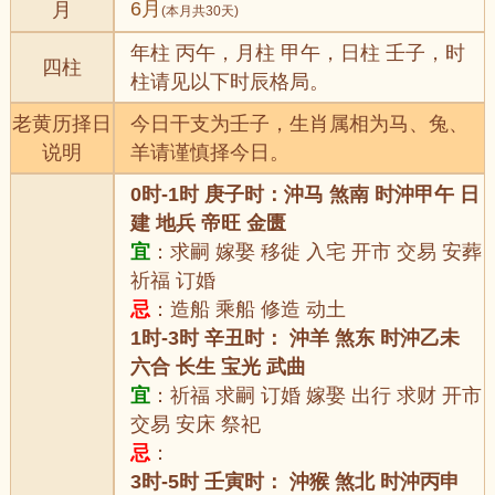
6月
月
(本月共30天)
年柱 丙午，月柱 甲午，日柱 壬子，时
四柱
柱请见以下时辰格局。
老黄历择日
今日干支为壬子，生肖属相为马、兔、
说明
羊请谨慎择今日。
0时-1时 庚子时：沖马 煞南 时沖甲午 日
建 地兵 帝旺 金匮
宜
：求嗣 嫁娶 移徙 入宅 开市 交易 安葬
祈福 订婚
忌
：造船 乘船 修造 动土
1时-3时 辛丑时： 沖羊 煞东 时沖乙未
六合 长生 宝光 武曲
宜
：祈福 求嗣 订婚 嫁娶 出行 求财 开市
交易 安床 祭祀
忌
：
3时-5时 壬寅时： 沖猴 煞北 时沖丙申