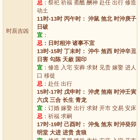
忌
：祭祀 祈福 斋醮 酬神 赴任 出行 修造
动土
11时-13时 丙午时： 沖鼠 煞北 时沖庚子
日破
时辰吉凶
宜
：
忌
：日时相沖 诸事不宜
13时-15时 丁未时： 沖牛 煞西 时沖辛丑
日害 勾陈 天赦 国印
宜
：修造 入宅 安葬 求财 见贵 嫁娶 进人
口 移徙
忌
：赴任 出行
15时-17时 戊申时： 沖虎 煞南 时沖壬寅
六戊 三合 长生 青龙
宜
：订婚 嫁娶 出行 求财 开市 交易 安床
忌
：祈福 求嗣
17时-19时 己酉时： 沖兔 煞东 时沖癸卯
明堂 大进 进贵 贪狼