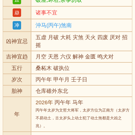
破屋,坏垣,余事勿取
诸事不宜
沖马(丙午)煞南
五虚 月破 大耗 灾煞 天火 四废 厌对 招
凶神宜忌
摇
吉神宜趋
月空 天恩 六仪 解神 金匮 鸣犬对
五行
桑柘木 破执位
岁次
丙午年 甲午月 壬子日
胎神
仓库碓外东北
2026年
丙午年 马年
丙午年太岁为文哲大将军，太岁方位为正南方（太岁方
年
不易动土，古太岁头上动土犯了动土煞都是大凶之
兆）。