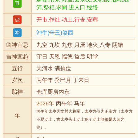
笄,祭祀,求嗣,进人口,经络
开市,作灶,动土,行丧,安葬
沖牛(辛丑)煞西
凶神宜忌
九空 九坎 九焦 月厌 地火 八专 阴错
吉神宜趋
守日 天恩 福德 益后 明堂
五行
天河水 满执位
岁次
丙午年 癸巳月 丁未日
胎神
仓库厕房内东
2026年
丙午年 马年
丙午年太岁为文哲大将军，太岁方位为正南方（太岁方
年
不易动土，古太岁头上动土犯了动土煞都是大凶之
兆）。