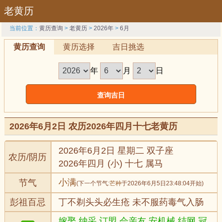
老黄历
当前位置：
黄历查询
>
老黄历
>
2026年
>
6月
黄历查询
黄历选择
吉日挑选
年
月
日
2026年6月2日 农历2026年四月十七老黄历
2026年6月2日 星期二 双子座
农历/阴历
2026年四月 (小) 十七 属马
小满
节气
(下一个节气:
芒种
于2026年6月5日23:48:04开始)
彭祖百忌
丁不剃头头必生疮 未不服药毒气入肠
嫁娶,纳采,订盟,会亲友,安机械,结网,冠