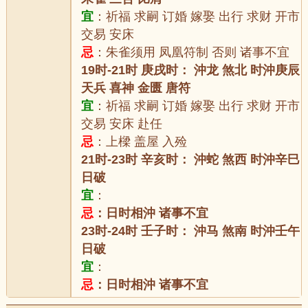
宜
：祈福 求嗣 订婚 嫁娶 出行 求财 开市
交易 安床
忌
：朱雀须用 凤凰符制 否则 诸事不宜
19时-21时 庚戌时： 沖龙 煞北 时沖庚辰
天兵 喜神 金匮 唐符
宜
：祈福 求嗣 订婚 嫁娶 出行 求财 开市
交易 安床 赴任
忌
：上樑 盖屋 入殓
21时-23时 辛亥时： 沖蛇 煞西 时沖辛巳
日破
宜
：
忌
：日时相沖 诸事不宜
23时-24时 壬子时： 沖马 煞南 时沖壬午
日破
宜
：
忌
：日时相沖 诸事不宜