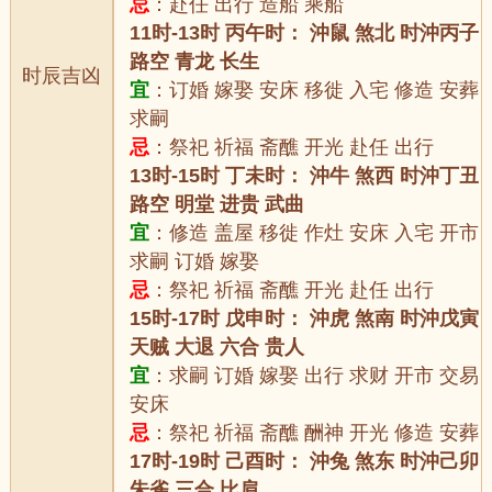
忌
：赴任 出行 造船 乘船
11时-13时 丙午时： 沖鼠 煞北 时沖丙子
路空 青龙 长生
时辰吉凶
宜
：订婚 嫁娶 安床 移徙 入宅 修造 安葬
求嗣
忌
：祭祀 祈福 斋醮 开光 赴任 出行
13时-15时 丁未时： 沖牛 煞西 时沖丁丑
路空 明堂 进贵 武曲
宜
：修造 盖屋 移徙 作灶 安床 入宅 开市
求嗣 订婚 嫁娶
忌
：祭祀 祈福 斋醮 开光 赴任 出行
15时-17时 戊申时： 沖虎 煞南 时沖戊寅
天贼 大退 六合 贵人
宜
：求嗣 订婚 嫁娶 出行 求财 开市 交易
安床
忌
：祭祀 祈福 斋醮 酬神 开光 修造 安葬
17时-19时 己酉时： 沖兔 煞东 时沖己卯
朱雀 三合 比肩