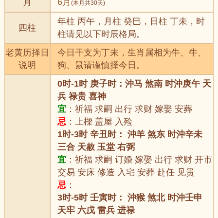
6月
月
(本月共30天)
年柱 丙午，月柱 癸巳，日柱 丁未，时
四柱
柱请见以下时辰格局。
老黄历择日
今日干支为丁未，生肖属相为牛、牛、
说明
狗、鼠请谨慎择今日。
0时-1时 庚子时：沖马 煞南 时沖庚午 天
兵 禄贵 喜神
宜
：祈福 求嗣 出行 求财 嫁娶 安葬
忌
：上樑 盖屋 入殓
1时-3时 辛丑时： 沖羊 煞东 时沖辛未
三合 天赦 玉堂 右弼
宜
：祈福 求嗣 订婚 嫁娶 出行 求财 开市
交易 安床 修造 入宅 安葬 赴任 见贵
忌
：
3时-5时 壬寅时： 沖猴 煞北 时沖壬申
天牢 六戊 雷兵 进禄