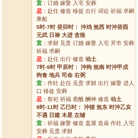
宜
：订婚 嫁娶 入宅 安葬
忌
：赴任 修造 移徙 出行 词讼 祈福 求嗣
乘船
5时-7时 癸卯时： 沖鸡 煞西 时沖癸酉
元武 日禄 大进 贪狼
宜
：求财 见贵 订婚 嫁娶 入宅 开市 安葬
祈福 求嗣
忌
：赴任 出行 修造
动土
7时-9时 甲辰时： 沖狗 煞南 时沖甲戍
狗食 地兵 司命 右弼
宜
：作灶 赴任 见贵 求财 出行 嫁娶 进人
口 移徙 安葬
忌
：祭祀 祈福 斋醮 酬神 修造
动土
9时-11时 乙巳时： 沖猪 煞东 时沖乙亥
不遇 日建 木星 左辅
宜
：祈福 嫁娶 修造 盖屋 造庙 作灶 入宅
安葬 见贵 求财