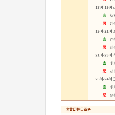
17时-19时
宜
：祈福
忌
：赴
19时-21时
宜
：作灶
忌
：赴任
21时-23时
宜
：求财
忌
：赴
23时-24时
宜
：求财
忌
：祭祀
老黄历择日百科