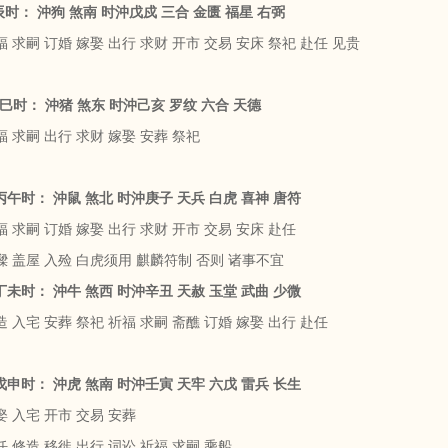
甲辰时： 沖狗 煞南 时沖戊戍 三合 金匮 福星 右弼
 求嗣 订婚 嫁娶 出行 求财 开市 交易 安床 祭祀 赴任 见贵
 乙巳时： 沖猪 煞东 时沖己亥 罗纹 六合 天德
 求嗣 出行 求财 嫁娶 安葬 祭祀
 丙午时： 沖鼠 煞北 时沖庚子 天兵 白虎 喜神 唐符
 求嗣 订婚 嫁娶 出行 求财 开市 交易 安床 赴任
樑 盖屋 入殓 白虎须用 麒麟符制 否则 诸事不宜
 丁未时： 沖牛 煞西 时沖辛丑 天赦 玉堂 武曲 少微
 入宅 安葬 祭祀 祈福 求嗣 斋醮 订婚 嫁娶 出行 赴任
 戊申时： 沖虎 煞南 时沖壬寅 天牢 六戊 雷兵 长生
 入宅 开市 交易 安葬
 修造 移徙 出行 词讼 祈福 求嗣 乘船