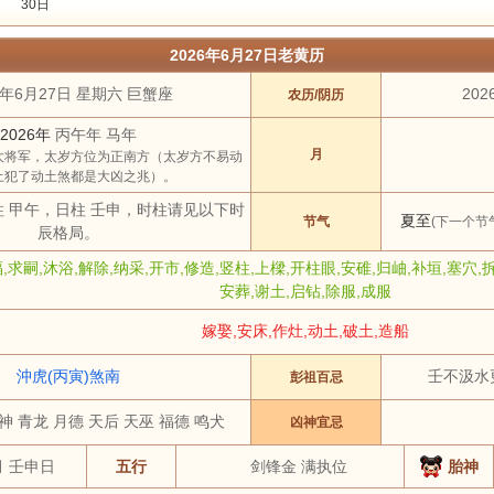
30日
2023年
2024年
2025年
2026年
2027年
2028年
2029年
2030
2026年6月27日老黄历
3 月
4 月
5 月
6 月
7 月
8 月
9 月
10 月
6年6月27日 星期六 巨蟹座
202
农历/阴历
土
祭祀
结婚
开工
开市
订婚
破土
搬新家
谢土
修坟
装修
2026年
丙午年 马年
虎
兔
龙
蛇
马
羊
猴
鸡
月
大将军，太岁方位为正南方（太岁方不易动
土犯了动土煞都是大凶之兆）。
柱 甲午，日柱 壬申，时柱请见以下时
夏至
节气
(下一个节气
辰格局。
,求嗣,沐浴,解除,纳采,开市,修造,竖柱,上樑,开柱眼,安碓,归岫,补垣,塞穴,
安葬,谢土,启钻,除服,成服
嫁娶,安床,作灶,动土,破土,造船
沖虎(丙寅)煞南
壬不汲水
彭祖百忌
神 青龙 月德 天后 天巫 福德 鸣犬
凶神宜忌
月 壬申日
五行
剑锋金 满执位
胎神