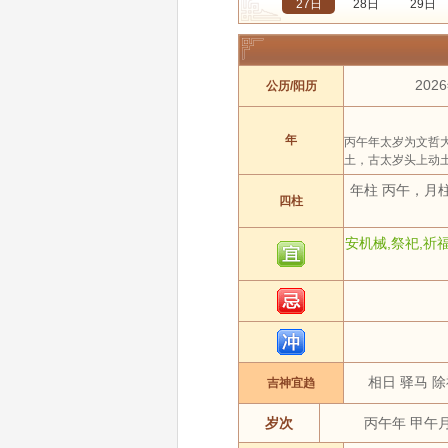
27日
28日
29日
年份:
2021年
2022年
月份:
1 月
2 月
202
公历/阳历
吉日:
安葬
出行
动
属相:
鼠
牛
年
丙午年太岁为文哲
土，古太岁头上动
年柱 丙午，月
四柱
安机械,祭祀,祈福
相日 驿马 除
吉神宜趋
岁次
丙午年 甲午