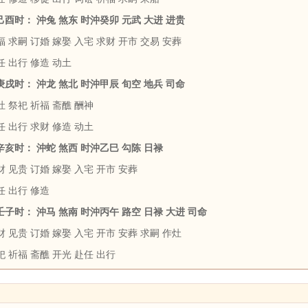
 己酉时： 沖兔 煞东 时沖癸卯 元武 大进 进贵
 求嗣 订婚 嫁娶 入宅 求财 开市 交易 安葬
任 出行 修造 动土
 庚戌时： 沖龙 煞北 时沖甲辰 旬空 地兵 司命
 祭祀 祈福 斋醮 酬神
 出行 求财 修造 动土
 辛亥时： 沖蛇 煞西 时沖乙巳 勾陈 日禄
 见贵 订婚 嫁娶 入宅 开市 安葬
任 出行 修造
 壬子时： 沖马 煞南 时沖丙午 路空 日禄 大进 司命
 见贵 订婚 嫁娶 入宅 开市 安葬 求嗣 作灶
 祈福 斋醮 开光 赴任 出行