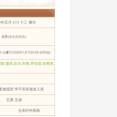
年
2031年
2032年
11 月
12 月
6年五月 (小) 十三 属马
搬家
黄道吉日
狗
猪
6月
(本月共30天)
:
小暑
于2026年7月7日9:56:40开始)
拆卸,放水,出火,扫舍,开生坟,合寿木,
更难提防 申不安床鬼祟入房
五离 五虚
仓库炉外西南