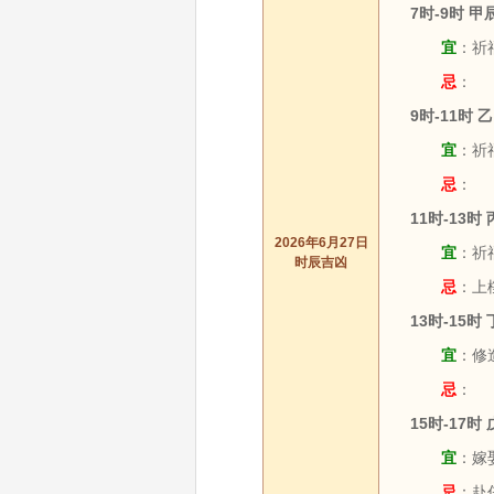
7时-9时 
宜
：祈福
忌
：
9时-11时
宜
：祈福
忌
：
11时-13时
2026年6月27日
宜
：祈福
时辰吉凶
忌
：上
13时-15时
宜
：修造
忌
：
15时-17时
宜
：嫁娶
忌
：赴任