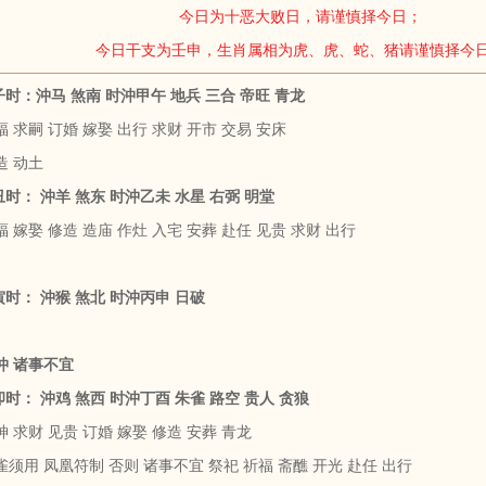
今日为十恶大败日，请谨慎择今日；
今日干支为壬申，生肖属相为虎、虎、蛇、猪请谨慎择今
庚子时：沖马 煞南 时沖甲午 地兵 三合 帝旺 青龙
 求嗣 订婚 嫁娶 出行 求财 开市 交易 安床
造 动土
辛丑时： 沖羊 煞东 时沖乙未 水星 右弼 明堂
 嫁娶 修造 造庙 作灶 入宅 安葬 赴任 见贵 求财 出行
壬寅时： 沖猴 煞北 时沖丙申 日破
沖 诸事不宜
癸卯时： 沖鸡 煞西 时沖丁酉 朱雀 路空 贵人 贪狼
 求财 见贵 订婚 嫁娶 修造 安葬 青龙
雀须用 凤凰符制 否则 诸事不宜 祭祀 祈福 斋醮 开光 赴任 出行