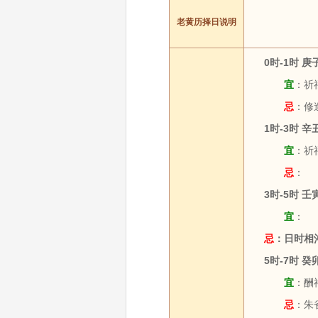
老黄历择日说明
0时-1时 
宜
：祈福
忌
：修
1时-3时 
宜
：祈福
忌
：
3时-5时 
宜
：
忌
：日时相
5时-7时 
宜
：酬神
忌
：朱