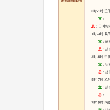
老黄历择日说明
0时-1时 
宜
：
忌
：日时相
1时-3时 
宜
：酬神
忌
：赴任
3时-5时 
宜
：祈福
忌
：赴
5时-7时 
宜
：赴任
忌
：
7时-9时 