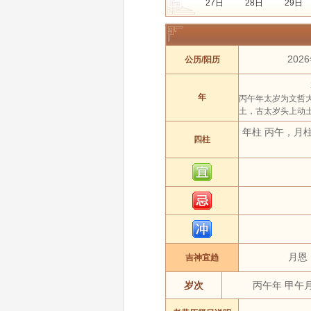
27日
28日
29日
年份:
2021年
2022年
月份:
1 月
2 月
202
公历/阳历
吉日:
安葬
出行
动
属相:
鼠
牛
年
丙午年太岁为文哲
土，古太岁头上动
年柱 丙午，月
四柱
月恩
吉神宜趋
岁次
丙午年 甲午