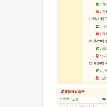
宜
：修造
忌
：祭
19时-21时
宜
：订婚
忌
：祭祀
21时-23时
宜
：嫁娶
忌
：朱
23时-24时
宜
：祈福
忌
：赴
老黄历择日百科
2026年日历表
20