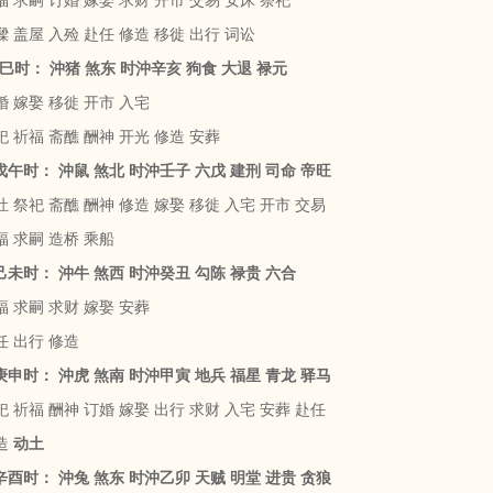
 求嗣 订婚 嫁娶 求财 开市 交易 安床 祭祀
 盖屋 入殓 赴任 修造 移徙 出行 词讼
 丁巳时： 沖猪 煞东 时沖辛亥 狗食 大退 禄元
 嫁娶 移徙 开市 入宅
 祈福 斋醮 酬神 开光 修造 安葬
 戊午时： 沖鼠 煞北 时沖壬子 六戊 建刑 司命 帝旺
 祭祀 斋醮 酬神 修造 嫁娶 移徙 入宅 开市 交易
福 求嗣 造桥 乘船
 己未时： 沖牛 煞西 时沖癸丑 勾陈 禄贵 六合
 求嗣 求财 嫁娶 安葬
任 出行 修造
 庚申时： 沖虎 煞南 时沖甲寅 地兵 福星 青龙 驿马
 祈福 酬神 订婚 嫁娶 出行 求财 入宅 安葬 赴任
造
动土
 辛酉时： 沖兔 煞东 时沖乙卯 天贼 明堂 进贵 贪狼