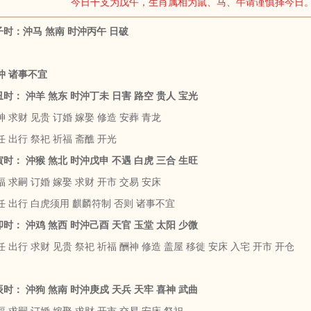
今日干支为戊午，生肖属相为鼠、马、牛请谨慎择今日
壬子时：沖马 煞南 时沖丙午 日破
沖 诸事不宜
癸丑时： 沖羊 煞东 时沖丁未 日害 路空 贵人 宝光
 求财 见贵 订婚 嫁娶 修造 安葬 青龙
 出行 祭祀 祈福 斋醮 开光
甲寅时： 沖猴 煞北 时沖戊申 不遇 白虎 三合 生旺
 求嗣 订婚 嫁娶 求财 开市 交易 安床
任 出行 白虎须用 麒麟符制 否则 诸事不宜
乙卯时： 沖鸡 煞西 时沖己酉 天官 玉堂 太阳 少微
 出行 求财 见贵 祭祀 祈福 酬神 修造 盖屋 移徙 安床 入宅 开市 开仓
丙辰时： 沖狗 煞南 时沖庚戍 天兵 天牢 喜神 武曲