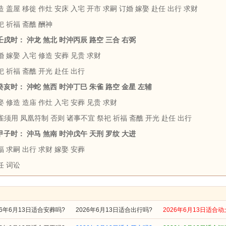
 盖屋 移徙 作灶 安床 入宅 开市 求嗣 订婚 嫁娶 赴任 出行 求财
祀 祈福 斋醮 酬神
 壬戌时： 沖龙 煞北 时沖丙辰 路空 三合 右弼
 嫁娶 入宅 修造 安葬 见贵 求财
 祈福 斋醮 开光 赴任 出行
 癸亥时： 沖蛇 煞西 时沖丁巳 朱雀 路空 金星 左辅
 修造 造庙 作灶 入宅 安葬 见贵 求财
雀须用 凤凰符制 否则 诸事不宜 祭祀 祈福 斋醮 开光 赴任 出行
 甲子时： 沖马 煞南 时沖戊午 天刑 罗纹 大进
 求嗣 出行 求财 嫁娶 安葬
任 词讼
26年6月13日适合安葬吗?
2026年6月13日适合出行吗?
2026年6月13日适合动