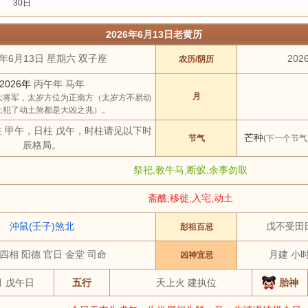
30日
2023年
2024年
2025年
2026年
2027年
2028年
2029年
2030
2026年6月13日老黄历
3 月
4 月
5 月
6 月
7 月
8 月
9 月
10 月
6年6月13日 星期六 双子座
202
农历/阴历
土
祭祀
结婚
开工
开市
订婚
破土
搬新家
谢土
修坟
装修
2026年
丙午年 马年
虎
兔
龙
蛇
马
羊
猴
鸡
月
大将军，太岁方位为正南方（太岁方不易动
土犯了动土煞都是大凶之兆）。
柱 甲午，日柱 戊午，时柱请见以下时
芒种
节气
(下一个节气
辰格局。
祭祀,教牛马,断蚁,余事勿取
斋醮,移徙,入宅,动土
沖鼠(壬子)煞北
戊不受田
彭祖百忌
 四相 阳德 官日 金堂 司命
月建 小时
凶神宜忌
月 戊午日
五行
天上火 建执位
胎神