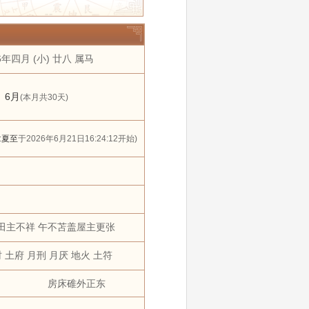
年
2031年
2032年
11 月
12 月
6年四月 (小) 廿八 属马
搬家
黄道吉日
狗
猪
6月
(本月共30天)
:
夏至
于2026年6月21日16:24:12开始)
田主不祥 午不苫盖屋主更张
 土府 月刑 月厌 地火 土符
房床碓外正东