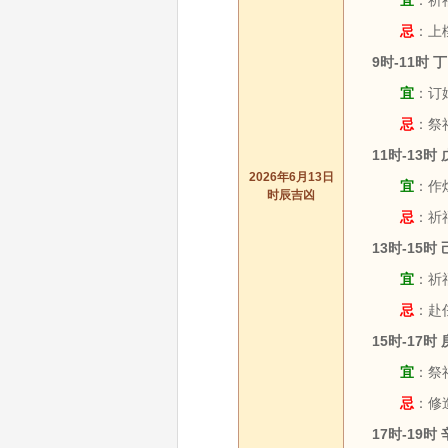
宜
：祈福
忌
：上樑
9时-11时
宜
：订婚
忌
：祭祀
11时-13时
2026年6月13日
宜
：作灶
时辰吉凶
忌
：祈
13时-15时
宜
：祈福
忌
：赴
15时-17时
宜
：祭祀
忌
：修
17时-19时