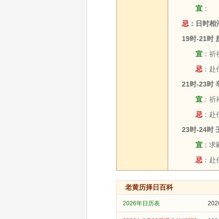
宜
：
忌
：日时相
19时-21时
宜
：祈福
忌
：赴
21时-23时
宜
：祈福
忌
：赴
23时-24时
宜
：求嗣
忌
：赴
老黄历择日百科
2026年日历表
20