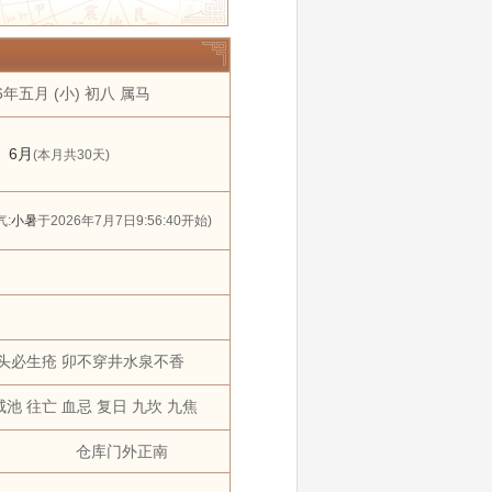
年
2031年
2032年
11 月
12 月
6年五月 (小) 初八 属马
搬家
黄道吉日
狗
猪
6月
(本月共30天)
:
小暑
于2026年7月7日9:56:40开始)
头必生疮 卯不穿井水泉不香
咸池 往亡 血忌 复日 九坎 九焦
仓库门外正南