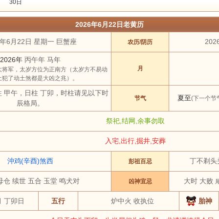
30日
2023年
2024年
2025年
2026年
2027年
2028年
2029年
2030
2026年6月22日老黄历
3 月
4 月
5 月
6 月
7 月
8 月
9 月
10 月
6年6月22日 星期一 巨蟹座
202
农历/阴历
土
祭祀
结婚
开工
开市
订婚
破土
搬新家
谢土
修坟
装修
2026年
丙午年 马年
虎
兔
龙
蛇
马
羊
猴
鸡
月
大将军，太岁方位为正南方（太岁方不易动
土犯了动土煞都是大凶之兆）。
柱 甲午，日柱 丁卯，时柱请见以下时
夏至
节气
(下一个节气
辰格局。
祭祀,结网,余事勿取
入宅,出行,掘井,安葬
沖鸡(辛酉)煞西
丁不剃头
彭祖百忌
母仓 续世 五合 玉堂 鸣犬对
大时 大败 
凶神宜忌
月 丁卯日
五行
炉中火 收执位
胎神