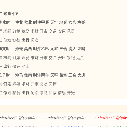
沖 诸事不宜
 庚戌时： 沖龙 煞北 时沖甲辰 天牢 地兵 六合 右弼
 求嗣 订婚 嫁娶 求财 开市 交易 安床 见贵
任 修造 移徙
出行
词讼
 辛亥时： 沖蛇 煞西 时沖乙巳 元武 三合 贵人 左辅
 求嗣 订婚 嫁娶 求财 开市 交易 安床 祭祀 见贵
任
出行
修造 动土
 壬子时： 沖马 煞南 时沖丙午 天牢 路空 三合 大进
 订婚 嫁娶 求财 开市 交易 安床
任 修造 移徙
出行
词讼 祭祀 祈福 斋醮 开光
26年6月22日适合安葬吗?
2026年6月22日适合出行吗?
2026年6月22日适合动