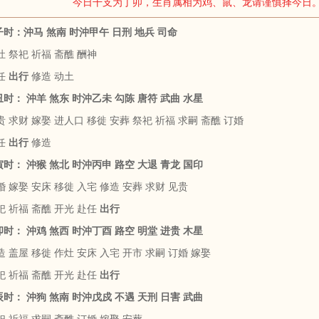
今日干支为丁卯，生肖属相为鸡、鼠、龙请谨慎择今日
庚子时：沖马 煞南 时沖甲午 日刑 地兵 司命
 祭祀 祈福 斋醮 酬神
任
出行
修造 动土
辛丑时： 沖羊 煞东 时沖乙未 勾陈 唐符 武曲 水星
 求财 嫁娶 进人口 移徙 安葬 祭祀 祈福 求嗣 斋醮 订婚
任
出行
修造
壬寅时： 沖猴 煞北 时沖丙申 路空 大退 青龙 国印
 嫁娶 安床 移徙 入宅 修造 安葬 求财 见贵
祀 祈福 斋醮 开光 赴任
出行
癸卯时： 沖鸡 煞西 时沖丁酉 路空 明堂 进贵 木星
 盖屋 移徙 作灶 安床 入宅 开市 求嗣 订婚 嫁娶
祀 祈福 斋醮 开光 赴任
出行
甲辰时： 沖狗 煞南 时沖戊戍 不遇 天刑 日害 武曲