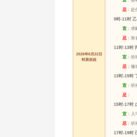
宜
：祭祀
忌
：赴
9时-11时 
宜
：求嗣
忌
：朱
11时-13时
2026年6月22日
宜
：祈
时辰吉凶
忌
：修
13时-15时
宜
：祈
忌
：
15时-17时
宜
：入宅
忌
：祈
17时-19时