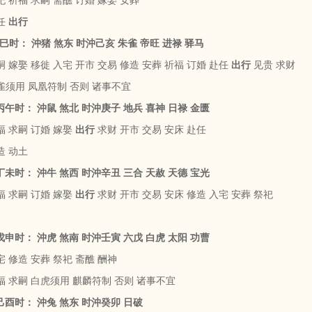
 祈福 求嗣 斋醮 订婚 嫁娶 安葬
任
出行
乙巳时： 沖猪 煞东 时沖己亥 朱雀 帝旺 进禄 驿马
 嫁娶 移徙 入宅 开市 交易 修造 安葬 祈福 订婚 赴任
出行
见贵 求财
雀须用 凤凰符制 否则 诸事不宜
 丙午时： 沖鼠 煞北 时沖庚子 地兵 喜神 日禄 金匮
福 求嗣 订婚 嫁娶
出行
求财 开市 交易 安床 赴任
造 动土
 丁未时： 沖牛 煞西 时沖辛丑 三合 天赦 天德 宝光
福 求嗣 订婚 嫁娶
出行
求财 开市 交易 安床 修造 入宅 安葬 祭祀
 戊申时： 沖虎 煞南 时沖壬寅 六戊 白虎 太阳 功曹
 修造 安葬 祭祀 斋醮 酬神
福 求嗣 白虎须用 麒麟符制 否则 诸事不宜
 己酉时： 沖兔 煞东 时沖癸卯 日破