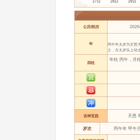
27日
28日
29日
年份:
2021年
2022年
月份:
1 月
2 月
202
公历/阳历
吉日:
安葬
出行
动
属相:
鼠
牛
年
丙午年太岁为文哲
土，古太岁头上动
年柱 丙午，月
四柱
天恩 
吉神宜趋
岁次
丙午年 甲午