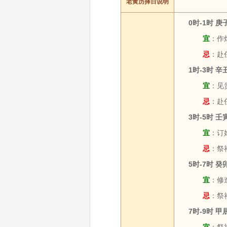
老黄历择日说明
0时-1时 
宜
：作灶
忌
：赴
1时-3时 
宜
：见贵
忌
：赴
3时-5时 
宜
：订婚
忌
：祭
5时-7时 
宜
：修造
忌
：祭
7时-9时 