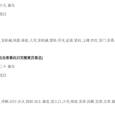
十九 属马
酉日
,安机械,纳畜,移徙,入宅,安机械,塑绘,开光,起基,竖柱,上樑,作灶,安门,安香
娶
(点击查看此日完整黄历喜忌)
二十 属马
戌日
,求嗣,出行,出火,拆卸,动土,修造,进人口,入宅,移徙,安床,挂匾,交易,立券,