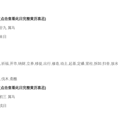
(点击查看此日完整黄历喜忌)
廿九 属马
未日
,祈福,开市,纳财,立券,移徙,出行,修造,动土,起基,定磉,竖柱,拆卸,扫舍,放水
,伐木,斋醮
(点击查看此日完整黄历喜忌)
初三 属马
戌日