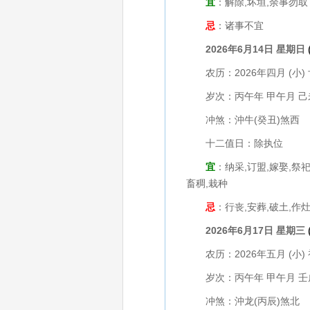
宜
：解除,坏垣,余事勿取
忌
：诸事不宜
2026年6月14日 星期日
农历：2026年四月 (小) 
岁次：丙午年 甲午月 己
冲煞：沖牛(癸丑)煞西
十二值日：除执位
宜
：纳采,订盟,嫁娶,祭祀
畜稠,栽种
忌
：行丧,安葬,破土,作灶
2026年6月17日 星期三
农历：2026年五月 (小) 
岁次：丙午年 甲午月 壬
冲煞：沖龙(丙辰)煞北