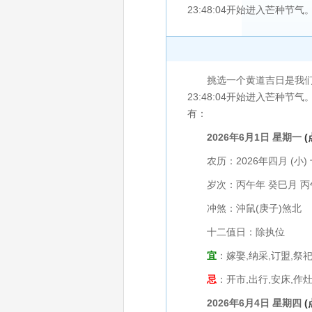
23:48:04开始进入芒种节气。2
挑选一个黄道吉日是我们民俗生
23:48:04开始进入芒种节气
有：
2026年6月1日 星期一
农历：2026年四月 (小) 
岁次：丙午年 癸巳月 丙
冲煞：沖鼠(庚子)煞北
十二值日：除执位
宜
：嫁娶,纳采,订盟,祭祀
忌
：开市,出行,安床,作灶
2026年6月4日 星期四