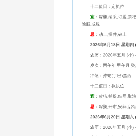
十二值日：定执位
宜
：嫁娶,纳采,订盟,祭祀
除服,成服
忌
：动土,掘井,破土
2026年6月18日 星期四
农历：2026年五月 (小) 
岁次：丙午年 甲午月 癸
冲煞：沖蛇(丁巳)煞西
十二值日：执执位
宜
：畋猎,捕捉,结网,取渔
忌
：嫁娶,开市,安葬,启钻
2026年6月20日 星期六
农历：2026年五月 (小) 