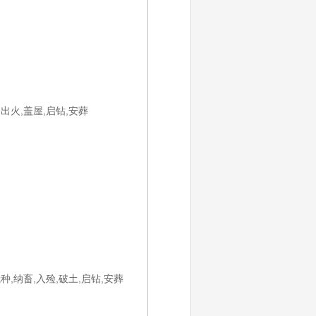
,出火,盖屋,启钻,安葬
栽种,纳畜,入殓,破土,启钻,安葬