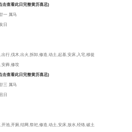
(点击查看此日完整黄历喜忌)
廿一 属马
亥日
,出行,伐木,出火,拆卸,修造,动土,起基,安床,入宅,移徙
,安葬,修坟
(点击查看此日完整黄历喜忌)
廿三 属马
丑日
,开池,开厕,结网,祭祀,修造,动土,安床,放水,经络,破土