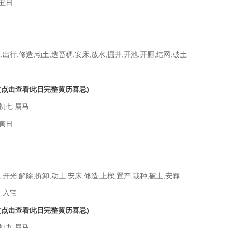
丑日
,出行,修造,动土,造畜稠,安床,放水,掘井,开池,开厕,结网,破土
(点击查看此日完整黄历喜忌)
初七 属马
寅日
,开光,解除,拆卸,动土,安床,修造,上樑,置产,栽种,破土,安葬
,入宅
(点击查看此日完整黄历喜忌)
初九 属马