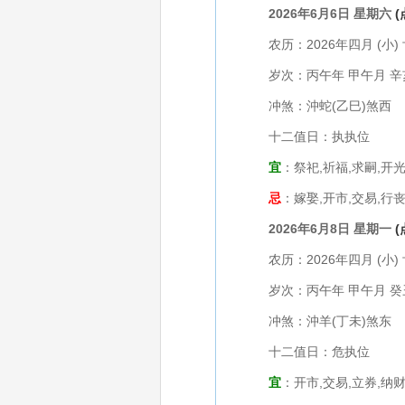
2026年6月6日 星期六
农历：2026年四月 (小) 
岁次：丙午年 甲午月 辛
冲煞：沖蛇(乙巳)煞西
十二值日：执执位
宜
：祭祀,祈福,求嗣,开光
忌
：嫁娶,开市,交易,行丧
2026年6月8日 星期一
农历：2026年四月 (小) 
岁次：丙午年 甲午月 癸
冲煞：沖羊(丁未)煞东
十二值日：危执位
宜
：开市,交易,立券,纳财