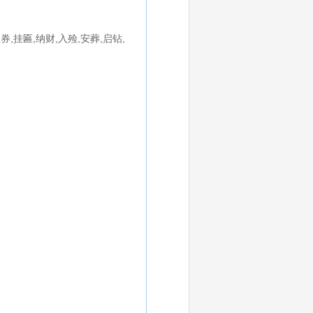
券,挂匾,纳财,入殓,安葬,启钻,