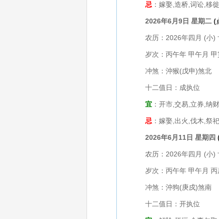
忌
：嫁娶,造桥,词讼,移徙
2026年6月9日 星期二
农历：2026年四月 (小) 
岁次：丙午年 甲午月 甲
冲煞：沖猴(戊申)煞北
十二值日：成执位
宜
：开市,交易,立券,纳财
忌
：嫁娶,出火,伐木,祭祀
2026年6月11日 星期四
农历：2026年四月 (小) 
岁次：丙午年 甲午月 丙
冲煞：沖狗(庚戍)煞南
十二值日：开执位