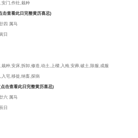
,安门,作灶,栽种
(点击查看此日完整黄历喜忌)
廿四 属马
寅日
,栽种,安床,拆卸,修造,动土,上樑,入殓,安葬,破土,除服,成服
,入宅,移徙,纳畜,探病
(点击查看此日完整黄历喜忌)
廿六 属马
辰日