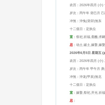
农历：2026年四月 (小) 
岁次：丙午年 癸巳月 己
冲煞：沖兔(癸卯)煞东
十二值日：定执位
宜
：祭祀,祈福,斋醮,求嗣
忌
：动土,破土,嫁娶,嫁
2026年6月5日 星期五
农历：2026年四月 (小) 
岁次：丙午年 甲午月 庚
冲煞：沖龙(甲辰)煞北
十二值日：定执位
宜
：嫁娶,祭祀,开光,祈福
忌
：