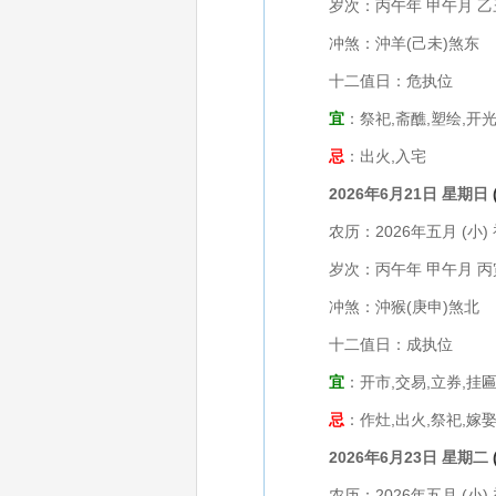
岁次：丙午年 甲午月 乙
冲煞：沖羊(己未)煞东
十二值日：危执位
宜
：祭祀,斋醮,塑绘,开光
忌
：出火,入宅
2026年6月21日 星期日
农历：2026年五月 (小) 
岁次：丙午年 甲午月 丙
冲煞：沖猴(庚申)煞北
十二值日：成执位
宜
：开市,交易,立券,挂匾
忌
：作灶,出火,祭祀,嫁娶
2026年6月23日 星期二
农历：2026年五月 (小) 