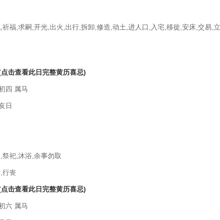
,祈福,求嗣,开光,出火,出行,拆卸,修造,动土,进人口,入宅,移徙,安床,交易,立
(点击查看此日完整黄历喜忌)
初四 属马
亥日
,祭祀,沐浴,余事勿取
,行丧
(点击查看此日完整黄历喜忌)
初六 属马