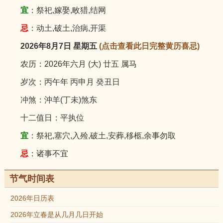
宜
：祭祀,嫁娶,畋猎,结网
忌
：动土,破土,治病,开渠
2026年8月7日 星期五
(点击查看此日完整黄历喜忌)
农历：2026年六月 (大) 廿五 属马
岁次：丙午年 丙申月 癸丑日
冲煞：沖羊(丁未)煞东
十二值日：平执位
宜
：祭祀,塞穴,入殓,破土,安葬,移柩,余事勿取
忌
：诸事不宜
节气时间表
2026年日历表
2026年立春是从几月几日开始