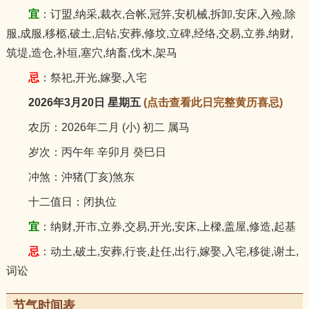
宜
：订盟,纳采,裁衣,合帐,冠笄,安机械,拆卸,安床,入殓,除
服,成服,移柩,破土,启钻,安葬,修坟,立碑,经络,交易,立券,纳财,
筑堤,造仓,补垣,塞穴,纳畜,伐木,架马
忌
：祭祀,开光,嫁娶,入宅
2026年3月20日 星期五
(点击查看此日完整黄历喜忌)
农历：2026年二月 (小) 初二 属马
岁次：丙午年 辛卯月 癸巳日
冲煞：沖猪(丁亥)煞东
十二值日：闭执位
宜
：纳财,开市,立券,交易,开光,安床,上樑,盖屋,修造,起基
忌
：动土,破土,安葬,行丧,赴任,出行,嫁娶,入宅,移徙,谢土,
词讼
节气时间表