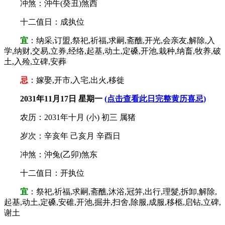
冲煞：沖牛(癸丑)煞西
十二值日：成执位
宜
：纳采,订盟,祭祀,祈福,求嗣,斋醮,开光,会亲友,解除,入
学,纳财,交易,立券,经络,起基,动土,定磉,开池,栽种,纳畜,牧养,破
土,入殓,立碑,安葬
忌
：嫁娶,开市,入宅,出火,移徙
2031年11月17日 星期一
(点击查看此日完整黄历喜忌)
农历：2031年十月 (小) 初三 属猪
岁次：辛亥年 己亥月 辛酉日
冲煞：沖兔(乙卯)煞东
十二值日：开执位
宜
：祭祀,祈福,求嗣,斋醮,沐浴,冠笄,出行,理髮,拆卸,解除,
起基,动土,定磉,安碓,开池,掘井,扫舍,除服,成服,移柩,启钻,立碑,
谢土