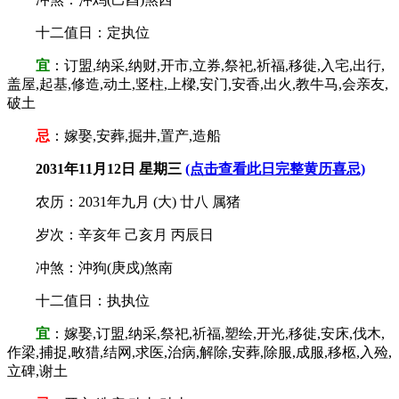
十二值日：定执位
宜
：订盟,纳采,纳财,开市,立券,祭祀,祈福,移徙,入宅,出行,
盖屋,起基,修造,动土,竖柱,上樑,安门,安香,出火,教牛马,会亲友,
破土
忌
：嫁娶,安葬,掘井,置产,造船
2031年11月12日 星期三
(点击查看此日完整黄历喜忌)
农历：2031年九月 (大) 廿八 属猪
岁次：辛亥年 己亥月 丙辰日
冲煞：沖狗(庚戍)煞南
十二值日：执执位
宜
：嫁娶,订盟,纳采,祭祀,祈福,塑绘,开光,移徙,安床,伐木,
作梁,捕捉,畋猎,结网,求医,治病,解除,安葬,除服,成服,移柩,入殓,
立碑,谢土