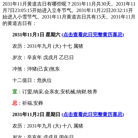
属相:
鼠
牛
虎
2031年11月黄道吉日有哪些呢？2031年11月共30天。2031年11
兔
龙
蛇
马
月7日23:05:15开始进入立冬节气。2031年11月22日20:32:11开
始进入小雪节气。2031年11月黄道吉日共有15天。2031年11月
羊
猴
鸡
狗
的黄道吉日有：
猪
2031年11月1日 星期六
(点击查看此日完整黄历喜忌)
农历：2031年九月 (大) 十七 属猪
岁次：辛亥年 戊戌月 乙巳日
冲煞：沖猪(己亥)煞东
十二值日：危执位
宜
：订盟,纳采,会亲友,安机械,纳财,牧养
忌
：祈福,安葬
2031年11月2日 星期日
(点击查看此日完整黄历喜忌)
农历：2031年九月 (大) 十八 属猪
岁次：辛亥年 戊戌月 丙午日