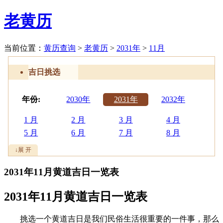
老黄历
当前位置：
黄历查询
>
老黄历
>
2031年
>
11月
吉日挑选
年份:
2030年
2031年
2032年
1 月
2 月
3 月
4 月
5 月
6 月
7 月
8 月
9 月
10 月
11 月
12 月
↓展 开
吉日:
安葬
出行
动土
2031年11月黄道吉日一览表
祭祀
结婚
开工
开市
订婚
破土
搬新家
谢土
2031年11月黄道吉日一览表
修坟
装修
搬家
黄道吉日
挑选一个黄道吉日是我们民俗生活很重要的一件事，那么