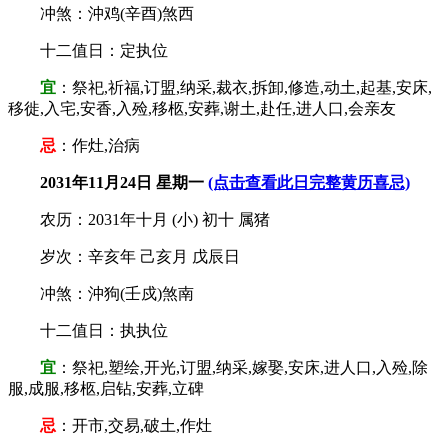
冲煞：沖鸡(辛酉)煞西
十二值日：定执位
宜
：祭祀,祈福,订盟,纳采,裁衣,拆卸,修造,动土,起基,安床,
移徙,入宅,安香,入殓,移柩,安葬,谢土,赴任,进人口,会亲友
忌
：作灶,治病
2031年11月24日 星期一
(点击查看此日完整黄历喜忌)
农历：2031年十月 (小) 初十 属猪
岁次：辛亥年 己亥月 戊辰日
冲煞：沖狗(壬戍)煞南
十二值日：执执位
宜
：祭祀,塑绘,开光,订盟,纳采,嫁娶,安床,进人口,入殓,除
服,成服,移柩,启钻,安葬,立碑
忌
：开市,交易,破土,作灶