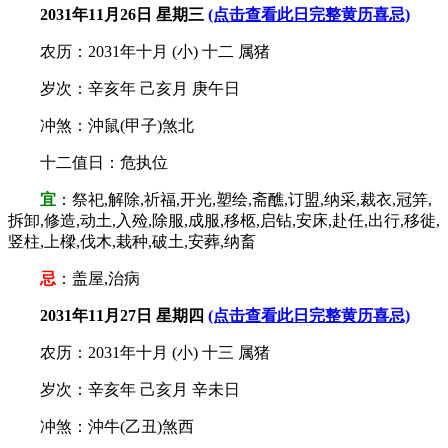
2031年11月26日 星期三
(点击查看此日完整黄历喜忌)
农历：2031年十月 (小) 十二 属猪
岁次：辛亥年 己亥月 庚午日
冲煞：沖鼠(甲子)煞北
十二值日：危执位
宜
：祭祀,解除,祈福,开光,塑绘,斋醮,订盟,纳采,裁衣,冠笄,
拆卸,修造,动土,入殓,除服,成服,移柩,启钻,安床,赴任,出行,移徙,
竖柱,上樑,伐木,栽种,破土,安葬,纳畜
忌
：盖屋,治病
2031年11月27日 星期四
(点击查看此日完整黄历喜忌)
农历：2031年十月 (小) 十三 属猪
岁次：辛亥年 己亥月 辛未日
冲煞：沖牛(乙丑)煞西