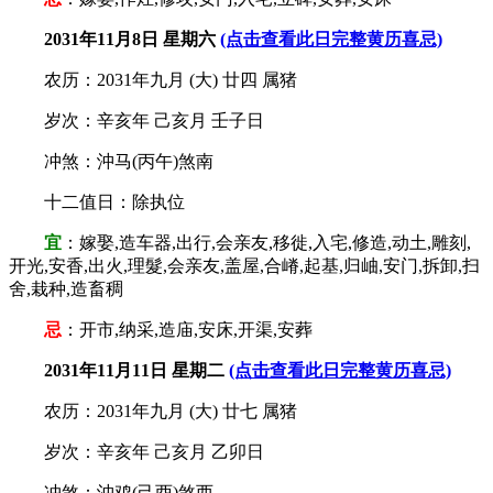
2031年11月8日 星期六
(点击查看此日完整黄历喜忌)
农历：2031年九月 (大) 廿四 属猪
岁次：辛亥年 己亥月 壬子日
冲煞：沖马(丙午)煞南
十二值日：除执位
宜
：嫁娶,造车器,出行,会亲友,移徙,入宅,修造,动土,雕刻,
开光,安香,出火,理髮,会亲友,盖屋,合嵴,起基,归岫,安门,拆卸,扫
舍,栽种,造畜稠
忌
：开市,纳采,造庙,安床,开渠,安葬
2031年11月11日 星期二
(点击查看此日完整黄历喜忌)
农历：2031年九月 (大) 廿七 属猪
岁次：辛亥年 己亥月 乙卯日
冲煞：沖鸡(己酉)煞西