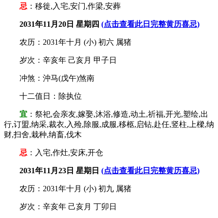
忌
：移徙,入宅,安门,作梁,安葬
2031年11月20日 星期四
(点击查看此日完整黄历喜忌)
农历：2031年十月 (小) 初六 属猪
岁次：辛亥年 己亥月 甲子日
冲煞：沖马(戊午)煞南
十二值日：除执位
宜
：祭祀,会亲友,嫁娶,沐浴,修造,动土,祈福,开光,塑绘,出
行,订盟,纳采,裁衣,入殓,除服,成服,移柩,启钻,赴任,竖柱,上樑,纳
财,扫舍,栽种,纳畜,伐木
忌
：入宅,作灶,安床,开仓
2031年11月23日 星期日
(点击查看此日完整黄历喜忌)
农历：2031年十月 (小) 初九 属猪
岁次：辛亥年 己亥月 丁卯日