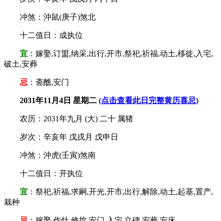
冲煞：沖鼠(庚子)煞北
十二值日：成执位
宜
：嫁娶,订盟,纳采,出行,开市,祭祀,祈福,动土,移徙,入宅,
破土,安葬
忌
：斋醮,安门
2031年11月4日 星期二
(点击查看此日完整黄历喜忌)
农历：2031年九月 (大) 二十 属猪
岁次：辛亥年 戊戌月 戊申日
冲煞：沖虎(壬寅)煞南
十二值日：开执位
宜
：祭祀,祈福,求嗣,开光,开市,出行,解除,动土,起基,置产,
栽种
忌
：嫁娶,作灶,修坟,安门,入宅,立碑,安葬,安床