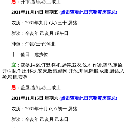
忌
：开市,造庙,动土,破土
2031年11月14日 星期五
(点击查看此日完整黄历喜忌)
农历：2031年九月 (大) 三十 属猪
岁次：辛亥年 己亥月 戊午日
冲煞：沖鼠(壬子)煞北
十二值日：危执位
宜
：嫁娶,纳采,订盟,祭祀,冠笄,裁衣,伐木,作梁,架马,定磉,
开柱眼,作灶,移徙,安床,畋猎,结网,开池,开厕,除服,成服,启钻,入
殓,移柩,安葬
忌
：盖屋,造船,动土,破土
2031年11月15日 星期六
(点击查看此日完整黄历喜忌)
农历：2031年十月 (小) 初一 属猪
岁次：辛亥年 己亥月 己未日