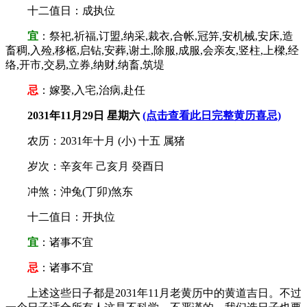
十二值日：成执位
宜
：祭祀,祈福,订盟,纳采,裁衣,合帐,冠笄,安机械,安床,造
畜稠,入殓,移柩,启钻,安葬,谢土,除服,成服,会亲友,竖柱,上樑,经
络,开市,交易,立券,纳财,纳畜,筑堤
忌
：嫁娶,入宅,治病,赴任
2031年11月29日 星期六
(点击查看此日完整黄历喜忌)
农历：2031年十月 (小) 十五 属猪
岁次：辛亥年 己亥月 癸酉日
冲煞：沖兔(丁卯)煞东
十二值日：开执位
宜
：诸事不宜
忌
：诸事不宜
上述这些日子都是2031年11月老黄历中的黄道吉日。不过