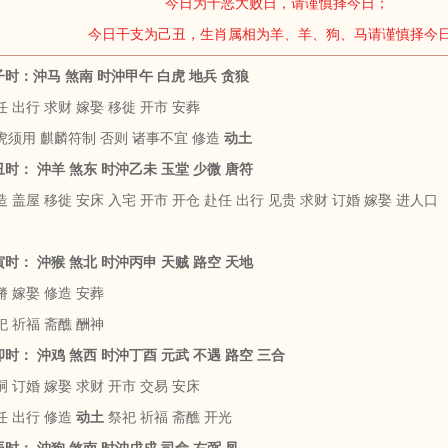
今日为十恶大败日，请谨慎择今日；
今日干支为己丑，生肖属相为羊、羊、狗、马请谨慎择今
甲子时：沖马 煞南 时沖甲午 白虎 地兵 贪狼
 出行 求财 嫁娶 移徙 开市 安葬
虎须用 麒麟符制 否则 诸事不宜 修造
动土
乙丑时： 沖羊 煞东 时沖乙未 玉堂 少微 唐符
 盖屋 移徙 安床 入宅 开市 开仓 赴任 出行 见贵 求财 订婚 嫁娶 进人口
丙寅时： 沖猴 煞北 时沖丙申 天贼 路空 天地
嵴 嫁娶 修造 安葬
祀 祈福 斋醮 酬神
丁卯时： 沖鸡 煞西 时沖丁酉 元武 不遇 路空 三合
 订婚 嫁娶 求财 开市 交易 安床
任 出行 修造
动土
祭祀 祈福 斋醮 开光