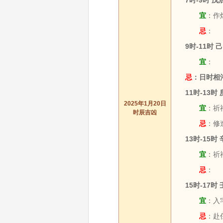
7时-9时 
宜
：作灶
忌
：
9时-11时
宜
：
忌
：日时相
11时-13时
2025年1月20日
宜
：祈福
时辰吉凶
忌
：修
13时-15时
宜
：祈福
忌
：
15时-17时
宜
：入
忌
：赴任