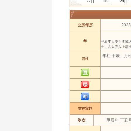
27日
28日
29日
年份:
2020年
2021年
月份:
1 月
2 月
202
公历/阳历
吉日:
安葬
出行
动
属相:
鼠
牛
年
甲辰年太岁为李诚
土，古太岁头上动
年柱 甲辰，月
四柱
吉神宜趋
岁次
甲辰年 丁丑