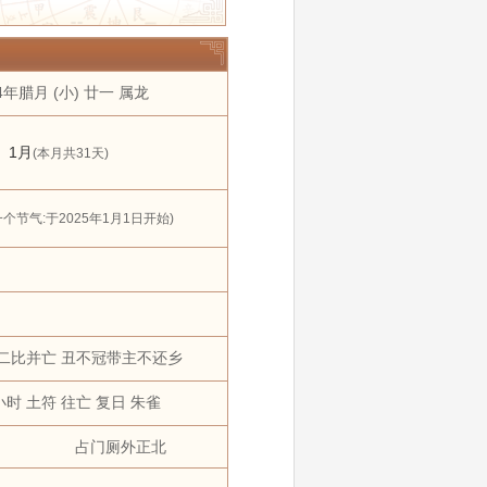
年
2030年
2031年
11 月
12 月
4年腊月 (小) 廿一 属龙
搬家
黄道吉日
狗
猪
1月
(本月共31天)
一个节气:
于2025年1月1日开始)
二比并亡 丑不冠带主不还乡
小时 土符 往亡 复日 朱雀
占门厕外正北