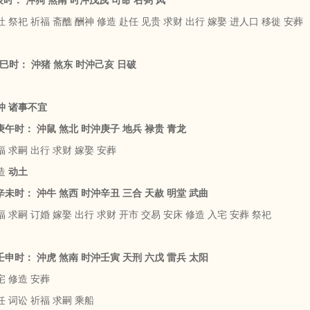
戊辰时： 沖狗 煞南 时沖戊戍 司命 右弼 凤
 祭祀 祈福 斋醮 酬神 修造 赴任 见贵 求财 出行 嫁娶 进人口 移徙 安葬
 己巳时： 沖猪 煞东 时沖己亥 日破
沖 诸事不宜
 庚午时： 沖鼠 煞北 时沖庚子 地兵 禄贵 青龙
 求嗣 出行 求财 嫁娶 安葬
造
动土
 辛未时： 沖牛 煞西 时沖辛丑 三合 天赦 明堂 武曲
 求嗣 订婚 嫁娶 出行 求财 开市 交易 安床 修造 入宅 安葬 祭祀
 壬申时： 沖虎 煞南 时沖壬寅 天刑 六戊 雷兵 太阳
宅 修造 安葬
 词讼 祈福 求嗣 乘船