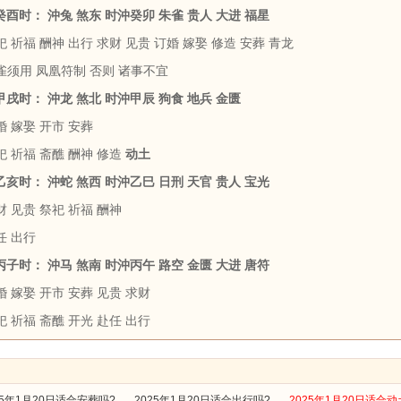
 癸酉时： 沖兔 煞东 时沖癸卯 朱雀 贵人 大进 福星
 祈福 酬神 出行 求财 见贵 订婚 嫁娶 修造 安葬 青龙
雀须用 凤凰符制 否则 诸事不宜
 甲戌时： 沖龙 煞北 时沖甲辰 狗食 地兵 金匮
婚 嫁娶 开市 安葬
祀 祈福 斋醮 酬神 修造
动土
 乙亥时： 沖蛇 煞西 时沖乙巳 日刑 天官 贵人 宝光
 见贵 祭祀 祈福 酬神
任 出行
 丙子时： 沖马 煞南 时沖丙午 路空 金匮 大进 唐符
 嫁娶 开市 安葬 见贵 求财
 祈福 斋醮 开光 赴任 出行
25年1月20日适合安葬吗?
2025年1月20日适合出行吗?
2025年1月20日适合动