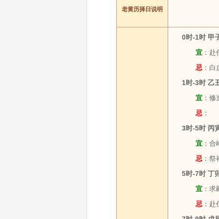
老黄历择日说明
0时-1时 
宜
：赴任
忌
：白
1时-3时 
宜
：修造
忌
：
3时-5时 
宜
：合
忌
：祭
5时-7时 
宜
：求嗣
忌
：赴