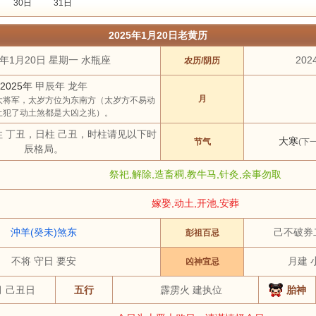
30日
31日
2022年
2023年
2024年
2025年
2026年
2027年
2028年
2029
2025年1月20日老黄历
3 月
4 月
5 月
6 月
7 月
8 月
9 月
10 月
5年1月20日 星期一 水瓶座
202
农历/阴历
土
祭祀
结婚
开工
开市
订婚
破土
搬新家
谢土
修坟
装修
2025年
甲辰年 龙年
虎
兔
龙
蛇
马
羊
猴
鸡
月
大将军，太岁方位为东南方（太岁方不易动
土犯了动土煞都是大凶之兆）。
柱 丁丑，日柱 己丑，时柱请见以下时
大寒
节气
(下
辰格局。
祭祀,解除,造畜稠,教牛马,针灸,余事勿取
嫁娶,动土,开池,安葬
沖羊(癸未)煞东
己不破券
彭祖百忌
不将 守日 要安
月建 
凶神宜忌
月 己丑日
五行
霹雳火 建执位
胎神