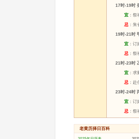
17时-19时
宜
：祭祀
忌
：朱
19时-21时
宜
：订
忌
：祭
21时-23时
宜
：求财
忌
：赴
23时-24时
宜
：订婚
忌
：祭祀
老黄历择日百科
2025年日历表
20