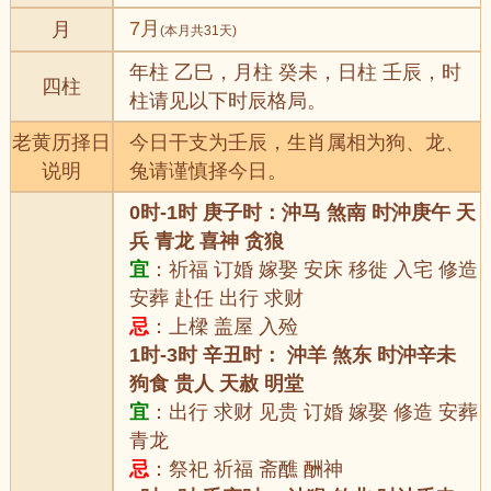
7月
月
(本月共31天)
年柱 乙巳，月柱 癸未，日柱 壬辰，时
四柱
柱请见以下时辰格局。
老黄历择日
今日干支为壬辰，生肖属相为狗、龙、
说明
兔请谨慎择今日。
0时-1时 庚子时：沖马 煞南 时沖庚午 天
兵 青龙 喜神 贪狼
宜
：祈福 订婚 嫁娶 安床 移徙 入宅 修造
安葬 赴任 出行 求财
忌
：上樑 盖屋 入殓
1时-3时 辛丑时： 沖羊 煞东 时沖辛未
狗食 贵人 天赦 明堂
宜
：出行 求财 见贵 订婚 嫁娶 修造 安葬
青龙
忌
：祭祀 祈福 斋醮 酬神