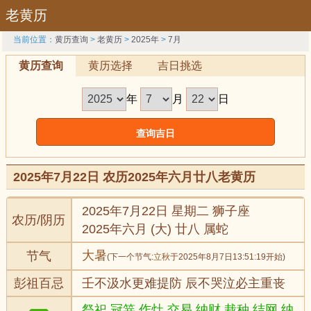
老黄历
当前位置：
黄历查询
>
老黄历
>
2025年
>
7月
黄历查询
黄历选择
吉日挑选
年
月
日
2025年7月22日 农历2025年六月廿八老黄历
2025年7月22日 星期二 狮子座
农历/阴历
2025年六月 (大) 廿八 属蛇
大暑
节气
(下一个节气:
立秋
于2025年8月7日13:51:19开始)
彭祖百忌
壬不汲水更难提防 辰不哭泣必主重丧
祭祀,冠笄,作灶,交易,纳财,栽种,结网,纳