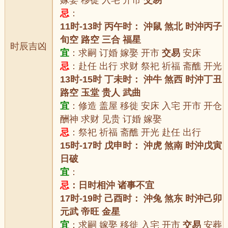
嫁娶 移徙 入宅 开市
交易
忌
：
11时-13时 丙午时： 沖鼠 煞北 时沖丙子
旬空 路空 三合 福星
时辰吉凶
宜
：求嗣 订婚 嫁娶 开市
交易
安床
忌
：赴任 出行 求财 祭祀 祈福 斋醮 开光
13时-15时 丁未时： 沖牛 煞西 时沖丁丑
路空 玉堂 贵人 武曲
宜
：修造 盖屋 移徙 安床 入宅 开市 开仓
酬神 求财 见贵 订婚 嫁娶
忌
：祭祀 祈福 斋醮 开光 赴任 出行
15时-17时 戊申时： 沖虎 煞南 时沖戊寅
日破
宜
：
忌
：日时相沖 诸事不宜
17时-19时 己酉时： 沖兔 煞东 时沖己卯
元武 帝旺 金星
宜
：求嗣 嫁娶 移徙 入宅 开市
交易
安葬