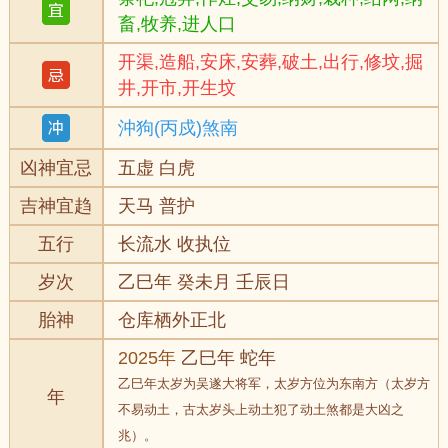
畜,牧养,进人口
开渠,造船,安床,安葬,破土,出行,修坟,掘
井,开市,开生坟
沖狗(丙戍)煞南
凶神宜忌
五虚 白虎
吉神宜趋
天马 普护
五行
长流水 收执位
岁次
乙巳年 癸未月 壬辰日
胎神
仓库栖外正北
2025年
乙巳年 蛇年
乙巳年太岁为吴遂大将军，太岁方位为东南方（太岁方
年
不易动土，古太岁头上动土犯了动土煞都是大凶之
兆）。