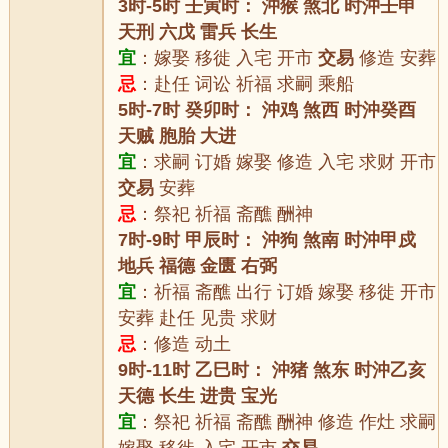
3时-5时 壬寅时： 沖猴 煞北 时沖壬申
天刑 六戊 雷兵 长生
宜
：嫁娶 移徙 入宅 开市
交易
修造 安葬
忌
：赴任 词讼 祈福 求嗣 乘船
5时-7时 癸卯时： 沖鸡 煞西 时沖癸酉
天贼 胞胎 大进
宜
：求嗣 订婚 嫁娶 修造 入宅 求财 开市
交易
安葬
忌
：祭祀 祈福 斋醮 酬神
7时-9时 甲辰时： 沖狗 煞南 时沖甲戍
地兵 福德 金匮 右弼
宜
：祈福 斋醮 出行 订婚 嫁娶 移徙 开市
安葬 赴任 见贵 求财
忌
：修造 动土
9时-11时 乙巳时： 沖猪 煞东 时沖乙亥
天德 长生 进贵 宝光
宜
：祭祀 祈福 斋醮 酬神 修造 作灶 求嗣