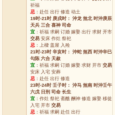
祈福
忌
：赴任 出行 修造 动土
19时-21时 庚戌时： 沖龙 煞北 时沖庚辰
天兵 三合 喜神 司命
宜
：祈福 求嗣 订婚 嫁娶 出行 求财 开市
交易
安床 作灶 祭祀
忌
：上樑 盖屋 入殓
21时-23时 辛亥时： 沖蛇 煞西 时沖辛巳
勾陈 六合 天赦
宜
：祈福 求嗣 订婚 嫁娶 求财 开市
交易
安床 入宅 安葬
忌
：赴任 出行 修造
23时-24时 壬子时： 沖马 煞南 时沖壬午
六戊 日刑 司命 长生
宜
：作灶 祭祀 斋醮 酬神 修造 嫁娶 移徙
入宅 开市
交易
忌
：祈福 求嗣 赴任 出行