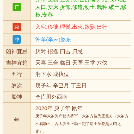
人口,安床,拆卸,修造,动土,栽种,破土,移
柩,安葬
入宅,移徙,理髮,出火,嫁娶,出行
沖羊(辛未)煞东
凶神宜忌
厌对 招摇 四击 归忌
吉神宜趋
天喜 三合 临日 天医 玉堂 六仪
五行
涧下水 成执位
岁次
庚子年 辛巳月 丁丑日
胎神
仓库厕外西南
2020年
庚子年 鼠年
庚子年太岁为卢秘大将军，太岁方位为正北方（太岁方
年
不易动土，古太岁头上动土犯了动土煞都是大凶之
兆）。