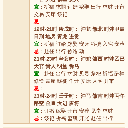
宜
：祈福 求嗣 订婚 嫁娶 出行 求财 开市
交易 安床 祭祀
忌
：
19时-21时 庚戌时： 沖龙 煞北 时沖甲辰
日刑 地兵 青龙 进贵
宜
：祈福 订婚 嫁娶 安床 移徙 入宅 安葬
忌
：赴任 出行 修造 动土
21时-23时 辛亥时： 沖蛇 煞西 时沖乙巳
天官 贵人 明堂 驿马
宜
：赴任 出行 求财 见贵 祭祀 祈福 酬神
修造 盖屋 移徙 作灶 安床 入宅 开市
忌
：
23时-24时 壬子时： 沖马 煞南 时沖丙午
路空 金匮 大进 唐符
宜
：订婚 嫁娶 开市 安葬 见贵 求财
忌
：祭祀 祈福 斋醮 开光 赴任 出行