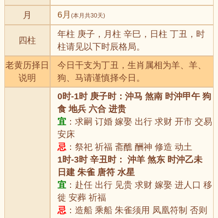
6月
月
(本月共30天)
年柱 庚子，月柱 辛巳，日柱 丁丑，时
四柱
柱请见以下时辰格局。
老黄历择日
今日干支为丁丑，生肖属相为羊、羊、
说明
狗、马请谨慎择今日。
0时-1时 庚子时：沖马 煞南 时沖甲午 狗
食 地兵 六合 进贵
宜
：求嗣 订婚 嫁娶 出行 求财 开市 交易
安床
忌
：祭祀 祈福 斋醮 酬神 修造 动土
1时-3时 辛丑时： 沖羊 煞东 时沖乙未
日建 朱雀 唐符 水星
宜
：赴任 出行 见贵 求财 嫁娶 进人口 移
徙 安葬 祈福
忌
：造船 乘船 朱雀须用 凤凰符制 否则