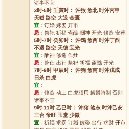
诸事不宜
3时-5时 壬寅时： 沖猴 煞北 时沖丙申
天贼 路空 大退 金匮
宜
：订婚 嫁娶 开市
忌
：祭祀 祈福 斋醮 酬神 开光 修造 安葬
5时-7时 癸卯时： 沖鸡 煞西 时沖丁酉
不遇 路空 天德 宝光
宜
：酬神 修造 作灶
忌
：赴任 出行 祭祀 祈福 斋醮 开光
7时-9时 甲辰时： 沖狗 煞南 时沖戊戍
日杀 白虎
宜
：
忌
：修造 动土 白虎须用 麒麟符制 否则
诸事不宜
9时-11时 乙巳时： 沖猪 煞东 时沖己亥
三合 帝旺 玉堂 少微
宜
：祈福 求嗣 订婚 嫁娶 出行 求财 开市