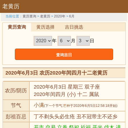
老黄历
当前位置：
黄历查询
>
老黄历
>
2020年
>
6月
黄历查询
黄历选择
吉日挑选
年
月
日
2020年6月3日 农历2020年闰四月十二老黄历
2020年6月3日 星期三 双子座
农历/阴历
2020年闰四月 (小) 十二 属鼠
小满
节气
(下一个节气:
芒种
于2020年6月5日12:58:18开始)
彭祖百忌
丁不剃头头必生疮 丑不冠带主不还乡
开市,交易,立券,祭祀,祈福,开光,伐木,进