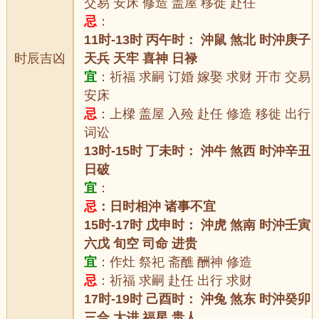
交易 安床 修造 盖屋 移徙 赴任
忌
：
11时-13时 丙午时： 沖鼠 煞北 时沖庚子
时辰吉凶
天兵 天牢 喜神 日禄
宜
：祈福 求嗣 订婚 嫁娶 求财 开市 交易
安床
忌
：上樑 盖屋 入殓 赴任 修造 移徙 出行
词讼
13时-15时 丁未时： 沖牛 煞西 时沖辛丑
日破
宜
：
忌
：日时相沖 诸事不宜
15时-17时 戊申时： 沖虎 煞南 时沖壬寅
六戊 旬空 司命 进贵
宜
：作灶 祭祀 斋醮 酬神 修造
忌
：祈福 求嗣 赴任 出行 求财
17时-19时 己酉时： 沖兔 煞东 时沖癸卯
三合 大进 福星 贵人