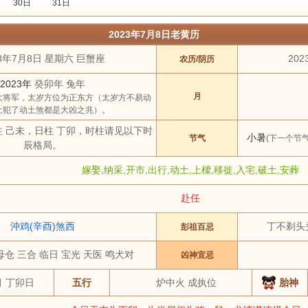
30日
31日
2020年
2021年
2022年
2023年
2024年
2025年
2026年
2027
2023年7月8日老黄历
3 月
4 月
5 月
6 月
7 月
8 月
9 月
10 月
23年7月8日 星期六 巨蟹座
202
农历/阴历
土
祭祀
结婚
开工
开市
订婚
破土
搬新家
谢土
修坟
装修
2023年
癸卯年 兔年
虎
兔
龙
蛇
马
羊
猴
鸡
月
大将军，太岁方位为正东方（太岁方不易动
土犯了动土煞都是大凶之兆）。
柱 己未，日柱 丁卯，时柱请见以下时
小暑
节气
(下一个节气
辰格局。
嫁娶,纳采,开市,出行,动土,上樑,移徙,入宅,破土,安葬
赴任
沖鸡(辛酉)煞西
丁不剃头
彭祖百忌
母仓 三合 临日 宝光 天医 鸣犬对
凶神宜忌
月 丁卯日
五行
炉中火 成执位
胎神