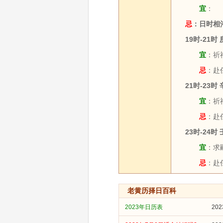
宜
：
忌
：日时相
19时-21时
宜
：祈福
忌
：赴任
21时-23时
宜
：祈福
忌
：赴
23时-24时
宜
：求嗣
忌
：赴任
老黄历择日百科
2023年日历表
20