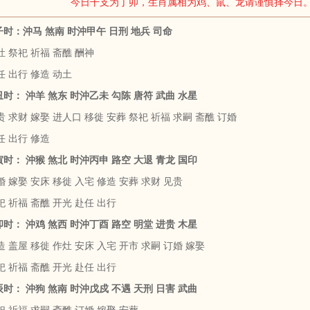
今日干支为丁卯，生肖属相为鸡、鼠、龙请谨慎择今日
庚子时：沖马 煞南 时沖甲午 日刑 地兵 司命
 祭祀 祈福 斋醮 酬神
任 出行 修造 动土
辛丑时： 沖羊 煞东 时沖乙未 勾陈 唐符 武曲 水星
 求财 嫁娶 进人口 移徙 安葬 祭祀 祈福 求嗣 斋醮 订婚
任 出行 修造
壬寅时： 沖猴 煞北 时沖丙申 路空 大退 青龙 国印
 嫁娶 安床 移徙 入宅 修造 安葬 求财 见贵
 祈福 斋醮 开光 赴任 出行
癸卯时： 沖鸡 煞西 时沖丁酉 路空 明堂 进贵 木星
 盖屋 移徙 作灶 安床 入宅 开市 求嗣 订婚 嫁娶
 祈福 斋醮 开光 赴任 出行
甲辰时： 沖狗 煞南 时沖戊戍 不遇 天刑 日害 武曲