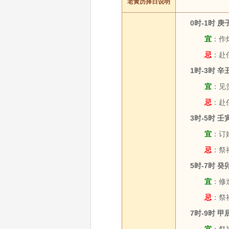
老黄历择日说明
0时-1时 
宜
：作灶
忌
：赴
1时-3时 
宜
：见贵
忌
：赴
3时-5时 
宜
：订婚
忌
：祭祀
5时-7时 
宜
：修造
忌
：祭祀
7时-9时 