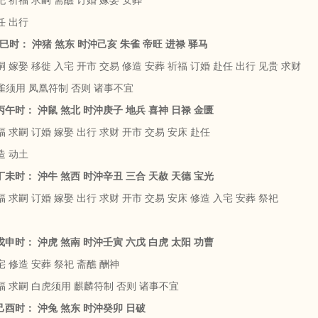
 祈福 求嗣 斋醮 订婚 嫁娶 安葬
任 出行
乙巳时： 沖猪 煞东 时沖己亥 朱雀 帝旺 进禄 驿马
 嫁娶 移徙 入宅 开市 交易 修造 安葬 祈福 订婚 赴任 出行 见贵 求财
雀须用 凤凰符制 否则 诸事不宜
 丙午时： 沖鼠 煞北 时沖庚子 地兵 喜神 日禄 金匮
 求嗣 订婚 嫁娶 出行 求财 开市 交易 安床 赴任
造 动土
 丁未时： 沖牛 煞西 时沖辛丑 三合 天赦 天德 宝光
 求嗣 订婚 嫁娶 出行 求财 开市 交易 安床 修造 入宅 安葬 祭祀
 戊申时： 沖虎 煞南 时沖壬寅 六戊 白虎 太阳 功曹
 修造 安葬 祭祀 斋醮 酬神
福 求嗣 白虎须用 麒麟符制 否则 诸事不宜
 己酉时： 沖兔 煞东 时沖癸卯 日破