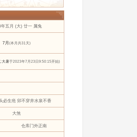
年
2028年
2029年
11 月
12 月
3年五月 (大) 廿一 属兔
搬家
黄道吉日
狗
猪
7月
(本月共31天)
:
大暑
于2023年7月23日9:50:15开始)
头必生疮 卯不穿井水泉不香
大煞
仓库门外正南