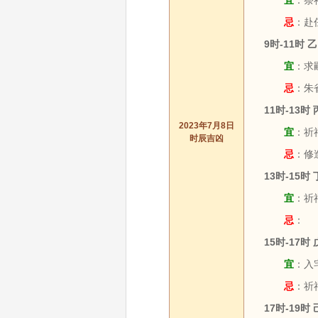
宜
：祭祀
忌
：赴
9时-11时 
宜
：求嗣
忌
：朱
11时-13时
2023年7月8日
宜
：祈福
时辰吉凶
忌
：修
13时-15时
宜
：祈福
忌
：
15时-17时
宜
：入宅
忌
：祈
17时-19时