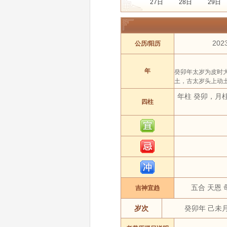
27日
28日
29日
年份:
2018年
2019年
月份:
1 月
2 月
20
公历/阳历
吉日:
安葬
出行
动
属相:
鼠
牛
年
癸卯年太岁为皮时
土，古太岁头上动
年柱 癸卯，月
四柱
五合 天恩 
吉神宜趋
岁次
癸卯年 己未