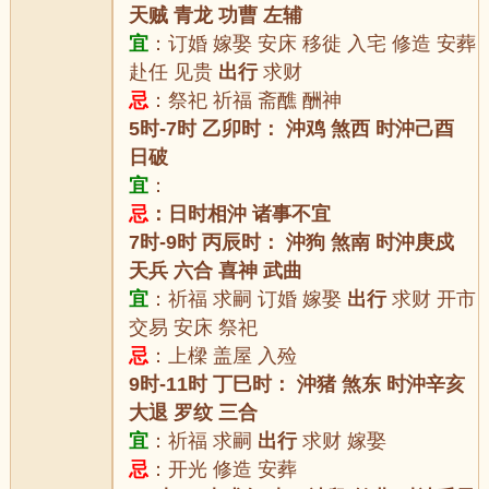
天贼 青龙 功曹 左辅
宜
：订婚 嫁娶 安床 移徙 入宅 修造 安葬
赴任 见贵
出行
求财
忌
：祭祀 祈福 斋醮 酬神
5时-7时 乙卯时： 沖鸡 煞西 时沖己酉
日破
宜
：
忌
：日时相沖 诸事不宜
7时-9时 丙辰时： 沖狗 煞南 时沖庚戍
天兵 六合 喜神 武曲
宜
：祈福 求嗣 订婚 嫁娶
出行
求财 开市
交易 安床 祭祀
忌
：上樑 盖屋 入殓
9时-11时 丁巳时： 沖猪 煞东 时沖辛亥
大退 罗纹 三合
宜
：祈福 求嗣
出行
求财 嫁娶
忌
：开光 修造 安葬