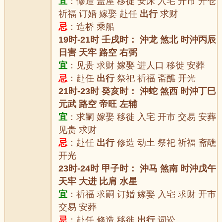
宜
：修造 盖屋 移徙 安床 入宅 开市 开仓
祈福 订婚 嫁娶 赴任
出行
求财
忌
：造桥 乘船
19时-21时 壬戌时： 沖龙 煞北 时沖丙辰
日害 天牢 路空 右弼
宜
：见贵 求财 嫁娶 进人口 移徙 安葬
忌
：赴任
出行
祭祀 祈福 斋醮 开光
21时-23时 癸亥时： 沖蛇 煞西 时沖丁巳
元武 路空 帝旺 左辅
宜
：求嗣 嫁娶 移徙 入宅 开市 交易 安葬
见贵 求财
忌
：赴任
出行
修造 动土 祭祀 祈福 斋醮
开光
23时-24时 甲子时： 沖马 煞南 时沖戊午
天牢 大进 比肩 水星
宜
：祈福 求嗣 订婚 嫁娶 入宅 求财 开市
交易 安葬
忌
：赴任 修造 移徙
出行
词讼