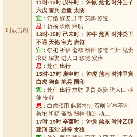
11时-13时 戊午时： 沖鼠 煞北 时沖壬子
六戊 雷兵 金匮 太阴
宜
：订婚 嫁娶 开市 安葬 修造
忌
：祈福 求嗣 乘船
时辰吉凶
13时-15时 己未时： 沖牛 煞西 时沖癸丑
不遇 天德 宝光 唐符
宜
：祭祀 祈福 斋醮 酬神 修造 作灶 见贵
求财 嫁娶 进人口 移徙 安葬
忌
：赴任
出行
15时-17时 庚申时： 沖虎 煞南 时沖甲寅
白虎 狗食 地兵 国印
宜
：赴任
出行
求财 见贵 嫁娶 进人口 移
徙 安葬
忌
：白虎须用 麒麟符制 否则 诸事不宜
祭祀 祈福 斋醮 酬神 修造 动土
17时-19时 辛酉时： 沖兔 煞东 时沖乙卯
建刑 玉堂 进禄 贪狼