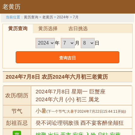
老黄历
当前位置：
黄历查询
>
老黄历
>
2024年
>
7月
黄历查询
黄历选择
吉日挑选
年
月
日
2024年7月8日 农历2024年六月初三老黄历
2024年7月8日 星期一 巨蟹座
农历/阴历
2024年六月 (小) 初三 属龙
小暑
节气
(下一个节气:
大暑
于2024年7月22日15:44:11开始)
彭祖百忌
癸不词讼理弱敌强 酉不宴客醉坐颠狂