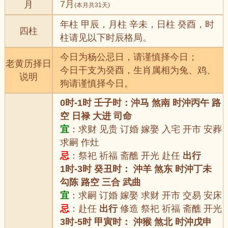
7月
月
(本月共31天)
年柱 甲辰，月柱 辛未，日柱 癸酉，时
四柱
柱请见以下时辰格局。
今日为杨公忌日，请谨慎择今日；
老黄历择日
今日干支为癸酉，生肖属相为兔、鸡、
说明
狗请谨慎择今日。
0时-1时 壬子时：沖马 煞南 时沖丙午 路
空 日禄 大进 司命
宜
：求财 见贵 订婚 嫁娶 入宅 开市 安葬
求嗣 作灶
忌
：祭祀 祈福 斋醮 开光 赴任
出行
1时-3时 癸丑时： 沖羊 煞东 时沖丁未
勾陈 路空 三合 武曲
宜
：求嗣 订婚 嫁娶 求财 开市 交易 安床
忌
：赴任
出行
修造 祭祀 祈福 斋醮 开光
3时-5时 甲寅时： 沖猴 煞北 时沖戊申