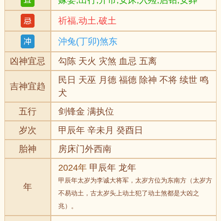
嫁娶,出行,开市,安床,入殓,启钻,安葬
祈福,动土,破土
沖兔(丁卯)煞东
凶神宜忌
勾陈 天火 灾煞 血忌 五离
民日 天巫 月德 福德 除神 不将 续世 鸣
吉神宜趋
犬
五行
剑锋金 满执位
岁次
甲辰年 辛未月 癸酉日
胎神
房床门外西南
2024年
甲辰年 龙年
甲辰年太岁为李诚大将军，太岁方位为东南方（太岁方
年
不易动土，古太岁头上动土犯了动土煞都是大凶之
兆）。