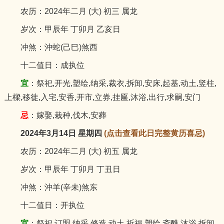
农历：2024年二月 (大) 初三 属龙
岁次：甲辰年 丁卯月 乙亥日
冲煞：沖蛇(己巳)煞西
十二值日：成执位
宜
：祭祀,开光,塑绘,纳采,裁衣,拆卸,安床,起基,动土,竖柱,
上樑,移徙,入宅,安香,开市,立券,挂匾,沐浴,出行,求嗣,安门
忌
：嫁娶,栽种,伐木,安葬
2024年3月14日 星期四
(点击查看此日完整黄历喜忌)
农历：2024年二月 (大) 初五 属龙
岁次：甲辰年 丁卯月 丁丑日
冲煞：沖羊(辛未)煞东
十二值日：开执位
宜
：祭祀,订盟,纳采,修造,动土,祈福,塑绘,斋醮,沐浴,拆卸,