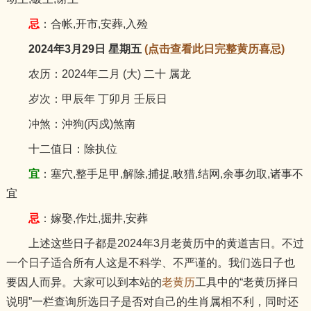
忌
：合帐,开市,安葬,入殓
2024年3月29日 星期五
(点击查看此日完整黄历喜忌)
农历：2024年二月 (大) 二十 属龙
岁次：甲辰年 丁卯月 壬辰日
冲煞：沖狗(丙戍)煞南
十二值日：除执位
宜
：塞穴,整手足甲,解除,捕捉,畋猎,结网,余事勿取,诸事不
宜
忌
：嫁娶,作灶,掘井,安葬
上述这些日子都是2024年3月老黄历中的黄道吉日。不过
一个日子适合所有人这是不科学、不严谨的。我们选日子也
要因人而异。大家可以到本站的
老黄历
工具中的“老黄历择日
说明”一栏查询所选日子是否对自己的生肖属相不利，同时还