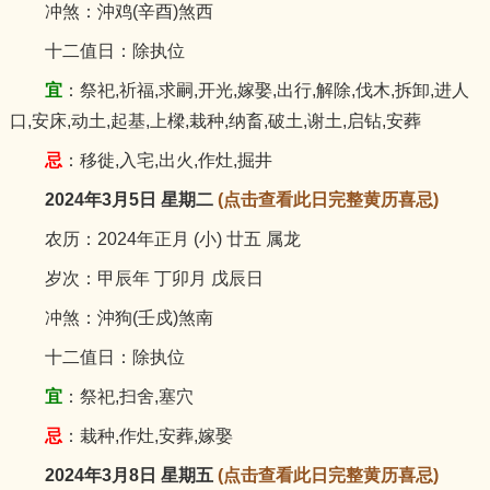
冲煞：沖鸡(辛酉)煞西
十二值日：除执位
宜
：祭祀,祈福,求嗣,开光,嫁娶,出行,解除,伐木,拆卸,进人
口,安床,动土,起基,上樑,栽种,纳畜,破土,谢土,启钻,安葬
忌
：移徙,入宅,出火,作灶,掘井
2024年3月5日 星期二
(点击查看此日完整黄历喜忌)
农历：2024年正月 (小) 廿五 属龙
岁次：甲辰年 丁卯月 戊辰日
冲煞：沖狗(壬戍)煞南
十二值日：除执位
宜
：祭祀,扫舍,塞穴
忌
：栽种,作灶,安葬,嫁娶
2024年3月8日 星期五
(点击查看此日完整黄历喜忌)