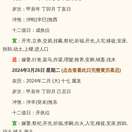
岁次：甲辰年 丁卯月 丁亥日
冲煞：沖蛇(辛巳)煞西
十二值日：成执位
宜
：开市,立券,交易,挂匾,祭祀,祈福,开光,入宅,移徙,安床,
拆卸,动土,上樑,进人口
忌
：嫁娶,行丧,架马,作梁,理髮,牧养,安葬,纳畜,伐木
2024年3月26日 星期二
(点击查看此日完整黄历喜忌)
农历：2024年二月 (大) 十七 属龙
岁次：甲辰年 丁卯月 己丑日
冲煞：沖羊(癸未)煞东
十二值日：开执位
宜
：嫁娶,祭祀,开光,祈福,求嗣,出火,入宅,移徙,安床,拆卸,
动土,破土,谢土