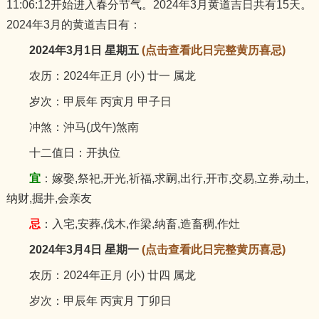
11:06:12开始进入春分节气。2024年3月黄道吉日共有15天。
猪
2024年3月的黄道吉日有：
2024年3月1日 星期五
(点击查看此日完整黄历喜忌)
农历：2024年正月 (小) 廿一 属龙
岁次：甲辰年 丙寅月 甲子日
冲煞：沖马(戊午)煞南
十二值日：开执位
宜
：嫁娶,祭祀,开光,祈福,求嗣,出行,开市,交易,立券,动土,
纳财,掘井,会亲友
忌
：入宅,安葬,伐木,作梁,纳畜,造畜稠,作灶
2024年3月4日 星期一
(点击查看此日完整黄历喜忌)
农历：2024年正月 (小) 廿四 属龙
岁次：甲辰年 丙寅月 丁卯日