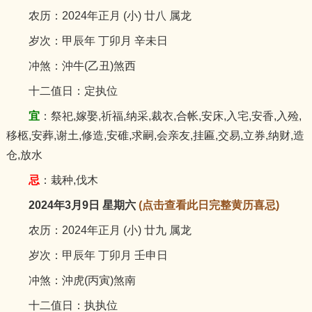
农历：2024年正月 (小) 廿八 属龙
岁次：甲辰年 丁卯月 辛未日
冲煞：沖牛(乙丑)煞西
十二值日：定执位
宜
：祭祀,嫁娶,祈福,纳采,裁衣,合帐,安床,入宅,安香,入殓,
移柩,安葬,谢土,修造,安碓,求嗣,会亲友,挂匾,交易,立券,纳财,造
仓,放水
忌
：栽种,伐木
2024年3月9日 星期六
(点击查看此日完整黄历喜忌)
农历：2024年正月 (小) 廿九 属龙
岁次：甲辰年 丁卯月 壬申日
冲煞：沖虎(丙寅)煞南
十二值日：执执位