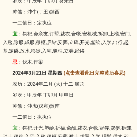
岁次：甲辰年 丁卯月 癸未日
冲煞：沖牛(丁丑)煞西
十二值日：定执位
宜
：祭祀,会亲友,订盟,裁衣,合帐,安机械,拆卸,上樑,安门,
入殓,除服,成服,移柩,启钻,安葬,立碑,开光,塑绘,入学,出行,起
基,定磉,放水,移徙,入宅,竖柱,立券,经络
忌
：伐木,作梁
2024年3月21日 星期四
(点击查看此日完整黄历喜忌)
农历：2024年二月 (大) 十二 属龙
岁次：甲辰年 丁卯月 甲申日
冲煞：沖虎(戊寅)煞南
十二值日：执执位
宜
：祭祀,开光,塑绘,祈福,斋醮,裁衣,合帐,冠笄,嫁娶,拆卸,
动土,移徙,入宅,入殓,移柩,安葬,谢土,求嗣,入学,理髮,伐木,架