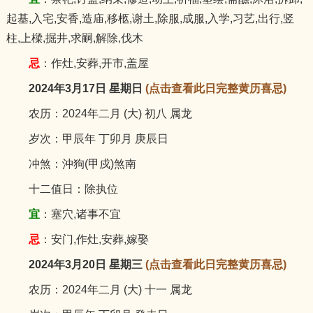
起基,入宅,安香,造庙,移柩,谢土,除服,成服,入学,习艺,出行,竖
柱,上樑,掘井,求嗣,解除,伐木
忌
：作灶,安葬,开市,盖屋
2024年3月17日 星期日
(点击查看此日完整黄历喜忌)
农历：2024年二月 (大) 初八 属龙
岁次：甲辰年 丁卯月 庚辰日
冲煞：沖狗(甲戍)煞南
十二值日：除执位
宜
：塞穴,诸事不宜
忌
：安门,作灶,安葬,嫁娶
2024年3月20日 星期三
(点击查看此日完整黄历喜忌)
农历：2024年二月 (大) 十一 属龙