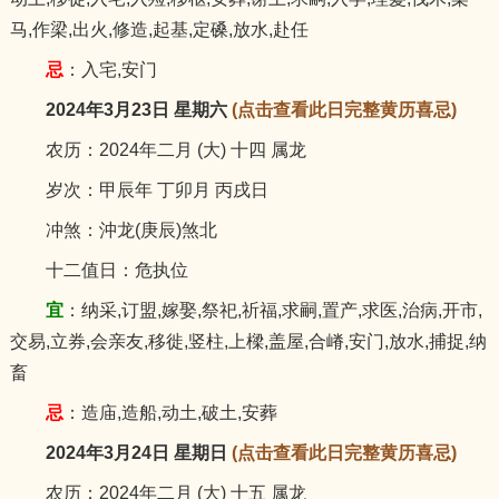
马,作梁,出火,修造,起基,定磉,放水,赴任
忌
：入宅,安门
2024年3月23日 星期六
(点击查看此日完整黄历喜忌)
农历：2024年二月 (大) 十四 属龙
岁次：甲辰年 丁卯月 丙戌日
冲煞：沖龙(庚辰)煞北
十二值日：危执位
宜
：纳采,订盟,嫁娶,祭祀,祈福,求嗣,置产,求医,治病,开市,
交易,立券,会亲友,移徙,竖柱,上樑,盖屋,合嵴,安门,放水,捕捉,纳
畜
忌
：造庙,造船,动土,破土,安葬
2024年3月24日 星期日
(点击查看此日完整黄历喜忌)
农历：2024年二月 (大) 十五 属龙