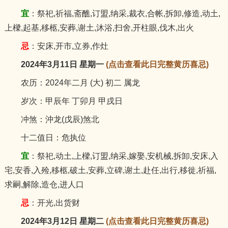
宜
：祭祀,祈福,斋醮,订盟,纳采,裁衣,合帐,拆卸,修造,动土,
上樑,起基,移柩,安葬,谢土,沐浴,扫舍,开柱眼,伐木,出火
忌
：安床,开市,立券,作灶
2024年3月11日 星期一
(点击查看此日完整黄历喜忌)
农历：2024年二月 (大) 初二 属龙
岁次：甲辰年 丁卯月 甲戌日
冲煞：沖龙(戊辰)煞北
十二值日：危执位
宜
：祭祀,动土,上樑,订盟,纳采,嫁娶,安机械,拆卸,安床,入
宅,安香,入殓,移柩,破土,安葬,立碑,谢土,赴任,出行,移徙,祈福,
求嗣,解除,造仓,进人口
忌
：开光,出货财
2024年3月12日 星期二
(点击查看此日完整黄历喜忌)