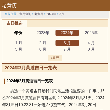
老黄历
当前位置：
黄历查询
>
老黄历
>
2024年
>
3月
吉日挑选
年份:
2023年
2024年
2025年
1 月
2 月
3 月
4 月
5 月
6 月
7 月
8 月
9 月
10 月
11 月
12 月
↓展 开
吉日:
安葬
出行
动土
2024年3月黄道吉日一览表
祭祀
结婚
开工
开市
订婚
破土
搬新家
谢土
2024年3月黄道吉日一览表
修坟
装修
搬家
黄道吉日
挑选一个黄道吉日是我们民俗生活很重要的一件事，那
属相:
鼠
牛
虎
么2024年3月黄道吉日有哪些呢？2024年3月共31天。2024
兔
龙
蛇
马
年3月5日10:22:31开始进入惊蛰节气。2024年3月20日
羊
猴
鸡
狗