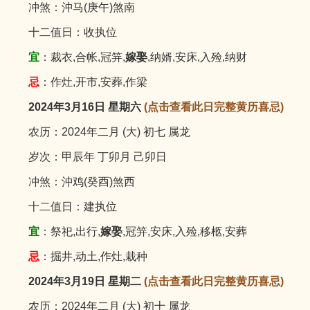
冲煞：沖马(庚午)煞南
十二值日：收执位
宜
：裁衣,合帐,冠笄,
嫁娶
,纳婿,安床,入殓,纳财
忌
：作灶,开市,安葬,作梁
2024年3月16日 星期六
(点击查看此日完整黄历喜忌)
农历：2024年二月 (大) 初七 属龙
岁次：甲辰年 丁卯月 己卯日
冲煞：沖鸡(癸酉)煞西
十二值日：建执位
宜
：祭祀,出行,
嫁娶
,冠笄,安床,入殓,移柩,安葬
忌
：掘井,动土,作灶,栽种
2024年3月19日 星期二
(点击查看此日完整黄历喜忌)
农历：2024年二月 (大) 初十 属龙