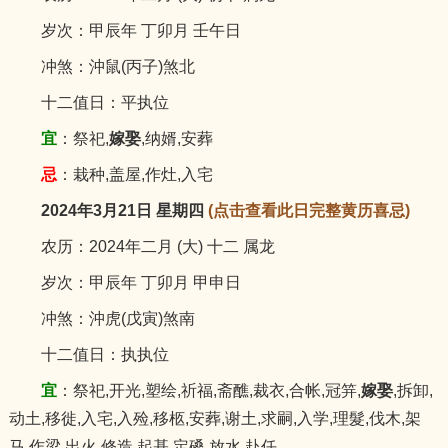
岁次：甲辰年 丁卯月 壬午日
冲煞：沖鼠(丙子)煞北
十二值日：平执位
宜
：祭祀,
嫁娶
,纳婿,安葬
忌
：栽种,盖屋,作灶,入宅
2024年3月21日 星期四
(点击查看此日完整黄历喜忌)
农历：2024年二月 (大) 十二 属龙
岁次：甲辰年 丁卯月 甲申日
冲煞：沖虎(戊寅)煞南
十二值日：执执位
宜
：祭祀,开光,塑绘,祈福,斋醮,裁衣,合帐,冠笄,
嫁娶
,拆卸,
动土,移徙,入宅,入殓,移柩,安葬,谢土,求嗣,入学,理髮,伐木,架
马,作梁,出火,修造,起基,定磉,放水,赴任