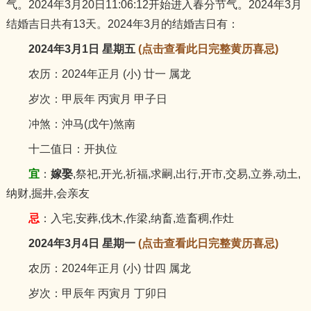
气。2024年3月20日11:06:12开始进入春分节气。2024年3月
猪
结婚吉日共有13天。2024年3月的结婚吉日有：
2024年3月1日 星期五
(点击查看此日完整黄历喜忌)
农历：2024年正月 (小) 廿一 属龙
岁次：甲辰年 丙寅月 甲子日
冲煞：沖马(戊午)煞南
十二值日：开执位
宜
：
嫁娶
,祭祀,开光,祈福,求嗣,出行,开市,交易,立券,动土,
纳财,掘井,会亲友
忌
：入宅,安葬,伐木,作梁,纳畜,造畜稠,作灶
2024年3月4日 星期一
(点击查看此日完整黄历喜忌)
农历：2024年正月 (小) 廿四 属龙
岁次：甲辰年 丙寅月 丁卯日