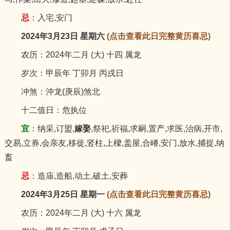
忌
：入宅,安门
2024年3月23日 星期六
(点击查看此日完整黄历喜忌)
农历：2024年二月 (大) 十四 属龙
岁次：甲辰年 丁卯月 丙戌日
冲煞：沖龙(庚辰)煞北
十二值日：危执位
宜
：纳采,订盟,
嫁娶
,祭祀,祈福,求嗣,置产,求医,治病,开市,
交易,立券,会亲友,移徙,竖柱,上樑,盖屋,合嵴,安门,放水,捕捉,纳
畜
忌
：造庙,造船,动土,破土,安葬
2024年3月25日 星期一
(点击查看此日完整黄历喜忌)
农历：2024年二月 (大) 十六 属龙