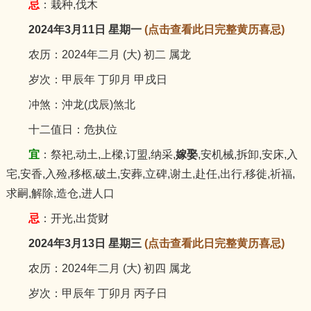
忌
：栽种,伐木
2024年3月11日 星期一
(点击查看此日完整黄历喜忌)
农历：2024年二月 (大) 初二 属龙
岁次：甲辰年 丁卯月 甲戌日
冲煞：沖龙(戊辰)煞北
十二值日：危执位
宜
：祭祀,动土,上樑,订盟,纳采,
嫁娶
,安机械,拆卸,安床,入
宅,安香,入殓,移柩,破土,安葬,立碑,谢土,赴任,出行,移徙,祈福,
求嗣,解除,造仓,进人口
忌
：开光,出货财
2024年3月13日 星期三
(点击查看此日完整黄历喜忌)
农历：2024年二月 (大) 初四 属龙
岁次：甲辰年 丁卯月 丙子日