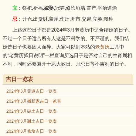
宜
：祭祀,祈福,
嫁娶
,冠笄,修饰垣墙,置产,平治道涂
忌
：开仓,出货财,盖屋,作灶,开市,交易,立券,栽种
上述这些日子都是2024年3月老黄历中适合结婚的日子。
不过一个日子适合所有人这是不科学的、不严谨的。我们结
婚选日子也要因人而异。大家可以到本站的
老黄历
工具中
的“老黄历择日说明”一栏查询所选日子是否对自己的生肖属相
不利，同时还要避开十恶大败日、月忌日等不吉利的日子。
吉日一览表
2024年3月黄道吉日一览表
2024年3月搬新家吉日一览表
2024年3月破土吉日一览表
2024年3月谢土吉日一览表
2024年3月修坟吉日一览表