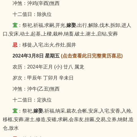
冲煞：沖鸡(辛酉)煞西
十二值日：除执位
宜
：祭祀,祈福,求嗣,开光,
嫁娶
,出行,解除,伐木,拆卸,进人
口,安床,动土,起基,上樑,栽种,纳畜,破土,谢土,启钻,安葬
忌
：移徙,入宅,出火,作灶,掘井
2024年3月8日 星期五
(点击查看此日完整黄历喜忌)
农历：2024年正月 (小) 廿八 属龙
岁次：甲辰年 丁卯月 辛未日
冲煞：沖牛(乙丑)煞西
十二值日：定执位
宜
：祭祀,
嫁娶
,祈福,纳采,裁衣,合帐,安床,入宅,安香,入殓,
移柩,安葬,谢土,修造,安碓,求嗣,会亲友,挂匾,交易,立券,纳财,造
仓,放水