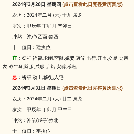
2024年3月28日 星期四
(点击查看此日完整黄历喜忌)
农历：2024年二月 (大) 十九 属龙
岁次：甲辰年 丁卯月 辛卯日
冲煞：沖鸡(乙酉)煞西
十二值日：建执位
宜
：祭祀,祈福,求嗣,斋醮,
嫁娶
,冠笄,出行,开市,交易,会亲
友,教牛马,除服,成服,启钻,安葬,移柩
忌
：祈福,动土,移徙,入宅
2024年3月31日 星期日
(点击查看此日完整黄历喜忌)
农历：2024年二月 (大) 廿二 属龙
岁次：甲辰年 丁卯月 甲午日
冲煞：沖鼠(戊子)煞北
十二值日：平执位