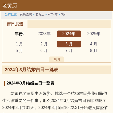
老黄历
当前位置：
黄历查询
>
老黄历
>
2024年
>
3月
吉日挑选
年份:
2023年
2024年
2025年
1 月
2 月
3 月
4 月
5 月
6 月
7 月
8 月
9 月
10 月
11 月
12 月
↓展 开
吉日:
安葬
出行
动土
2024年3月结婚吉日一览表
祭祀
结婚
开工
开市
订婚
破土
搬新家
谢土
2024年3月结婚吉日一览表
修坟
装修
搬家
黄道吉日
结婚在老黄历中叫嫁娶。挑选一个结婚吉日是我们民俗
属相:
鼠
牛
虎
生活很重要的一件事，那么2024年3月结婚吉日有哪些呢？
兔
龙
蛇
马
2024年3月共31天。2024年3月5日10:22:31开始进入惊蛰节
羊
猴
鸡
狗