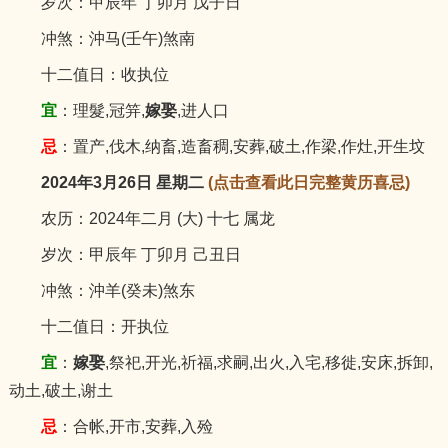
岁次：甲辰年 丁卯月 戊子日
冲煞：沖马(壬午)煞南
十二值日：收执位
宜
：理髮,冠笄,
嫁娶
,进人口
忌
：置产,伐木,纳畜,造畜稠,安葬,破土,作梁,作灶,开生坟
2024年3月26日 星期二
(点击查看此日完整黄历喜忌)
农历：2024年二月 (大) 十七 属龙
岁次：甲辰年 丁卯月 己丑日
冲煞：沖羊(癸未)煞东
十二值日：开执位
宜
：
嫁娶
,祭祀,开光,祈福,求嗣,出火,入宅,移徙,安床,拆卸,
动土,破土,谢土
忌
：合帐,开市,安葬,入殓