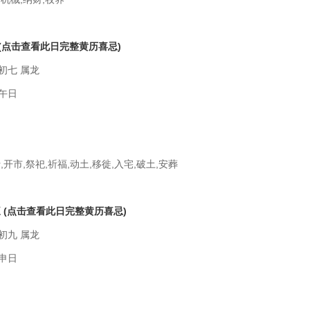
(点击查看此日完整黄历喜忌)
初七 属龙
午日
,开市,祭祀,祈福,动土,移徙,入宅,破土,安葬
五
(点击查看此日完整黄历喜忌)
初九 属龙
申日