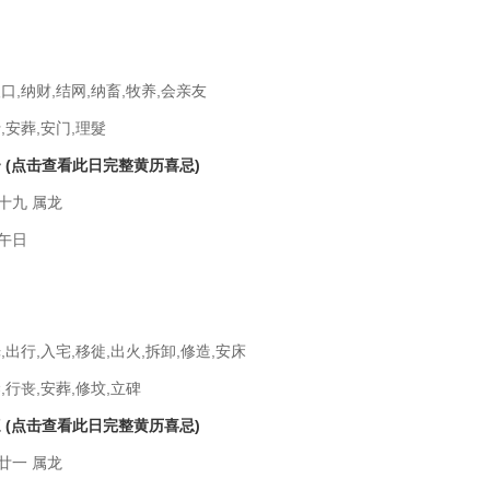
口,纳财,结网,纳畜,牧养,会亲友
,安葬,安门,理髮
一
(点击查看此日完整黄历喜忌)
十九 属龙
午日
,出行,入宅,移徙,出火,拆卸,修造,安床
,行丧,安葬,修坟,立碑
三
(点击查看此日完整黄历喜忌)
廿一 属龙