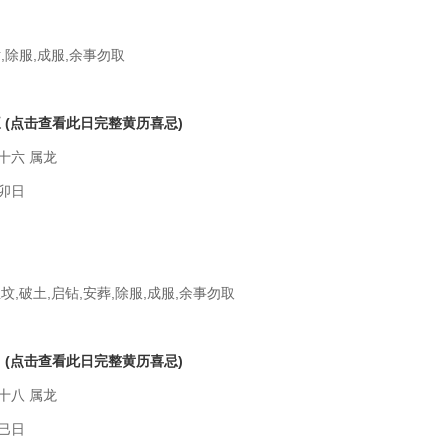
,除服,成服,余事勿取
五
(点击查看此日完整黄历喜忌)
十六 属龙
卯日
坟,破土,启钻,安葬,除服,成服,余事勿取
日
(点击查看此日完整黄历喜忌)
十八 属龙
巳日