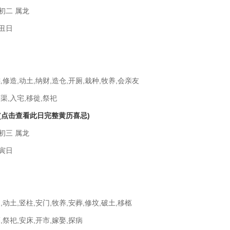
初二 属龙
丑日
,修造,动土,纳财,造仓,开厕,栽种,牧养,会亲友
渠,入宅,移徙,祭祀
(点击查看此日完整黄历喜忌)
初三 属龙
寅日
,动土,竖柱,安门,牧养,安葬,修坟,破土,移柩
,祭祀,安床,开市,嫁娶,探病