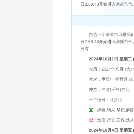
日2:59:43开始进入寒露节气。2
挑选一个黄道吉日是我们民俗生
日2:59:43开始进入寒露节气
日有：
2024年10月1日 星期二
农历：2024年八月 (大) 
岁次：甲辰年 癸酉月 戊
冲煞：沖龙(壬辰)煞北
十二值日：除执位
宜
：嫁娶,纳采,祭祀,解除
忌
：造庙,行丧,安葬,伐木
2024年10月4日 星期五