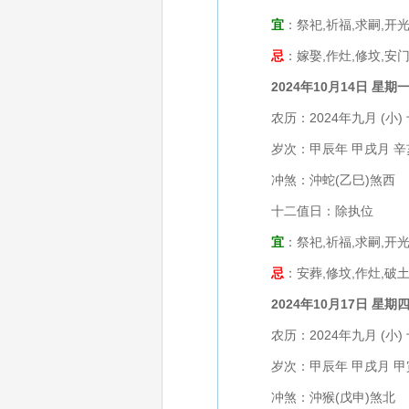
宜
：祭祀,祈福,求嗣,开光
忌
：嫁娶,作灶,修坟,安门
2024年10月14日 星期
农历：2024年九月 (小) 
岁次：甲辰年 甲戌月 辛
冲煞：沖蛇(乙巳)煞西
十二值日：除执位
宜
：祭祀,祈福,求嗣,开光
忌
：安葬,修坟,作灶,破土,
2024年10月17日 星期
农历：2024年九月 (小) 
岁次：甲辰年 甲戌月 甲
冲煞：沖猴(戊申)煞北