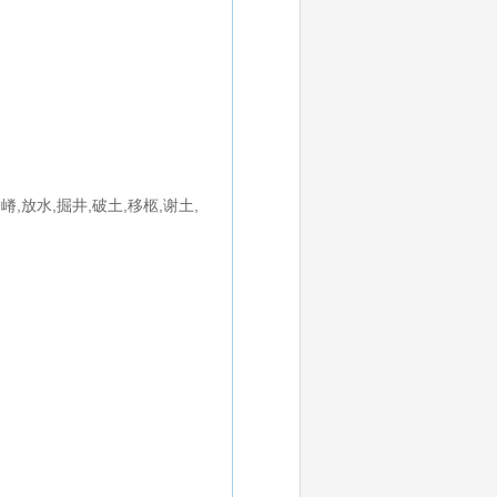
嵴,放水,掘井,破土,移柩,谢土,