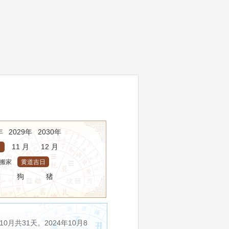
年
2029年
2030年
11 月
12 月
搬家
黄道吉日
狗
猪
月共31天。2024年10月8