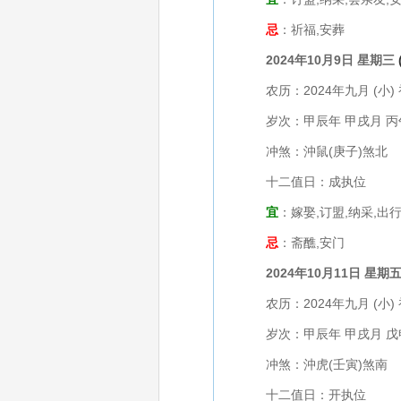
忌
：祈福,安葬
2024年10月9日 星期三
农历：2024年九月 (小) 
岁次：甲辰年 甲戌月 丙
冲煞：沖鼠(庚子)煞北
十二值日：成执位
宜
：嫁娶,订盟,纳采,出行
忌
：斋醮,安门
2024年10月11日 星期
农历：2024年九月 (小) 
岁次：甲辰年 甲戌月 戊
冲煞：沖虎(壬寅)煞南
十二值日：开执位