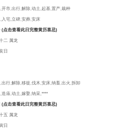
,开市,出行,解除,动土,起基,置产,栽种
,入宅,立碑,安葬,安床
一
(点击查看此日完整黄历喜忌)
十二 属龙
亥日
,出行,解除,移徙,伐木,安床,纳畜,出火,拆卸
造庙,动土,嫁娶,纳采,****
四
(点击查看此日完整黄历喜忌)
十五 属龙
寅日