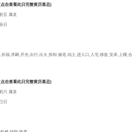
(点击查看此日完整黄历喜忌)
初五 属龙
辰日
,祈福,求嗣,开光,出行,出火,拆卸,修造,动土,进人口,入宅,移徙,安床,上樑,合
葬
(点击查看此日完整黄历喜忌)
初六 属龙
巳日
安机械,纳财,牧养