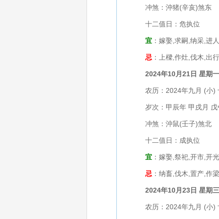
冲煞：沖猪(辛亥)煞东
十二值日：危执位
宜
：嫁娶,求嗣,纳采,进人
忌
：上樑,作灶,伐木,出行
2024年10月21日 星期
农历：2024年九月 (小) 
岁次：甲辰年 甲戌月 戊
冲煞：沖鼠(壬子)煞北
十二值日：成执位
宜
：嫁娶,祭祀,开市,开光
忌
：纳畜,伐木,置产,作梁
2024年10月23日 星期
农历：2024年九月 (小) 