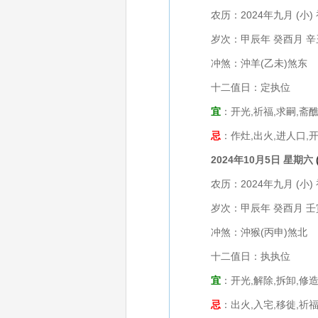
农历：2024年九月 (小) 
岁次：甲辰年 癸酉月 辛
冲煞：沖羊(乙未)煞东
十二值日：定执位
宜
：开光,祈福,求嗣,斋醮
忌
：作灶,出火,进人口,开
2024年10月5日 星期六
农历：2024年九月 (小) 
岁次：甲辰年 癸酉月 壬
冲煞：沖猴(丙申)煞北
十二值日：执执位
宜
：开光,解除,拆卸,修造
忌
：出火,入宅,移徙,祈福