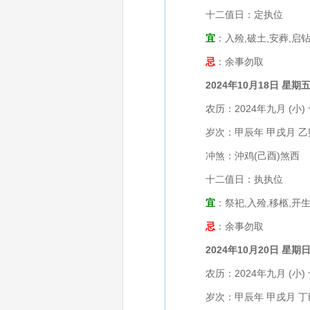
十二值日：定执位
宜
：入殓,破土,安葬,启钻
忌
：余事勿取
2024年10月18日 星期
农历：2024年九月 (小) 
岁次：甲辰年 甲戌月 乙
冲煞：沖鸡(己酉)煞西
十二值日：执执位
宜
：祭祀,入殓,移柩,开生
忌
：余事勿取
2024年10月20日 星期
农历：2024年九月 (小) 
岁次：甲辰年 甲戌月 丁