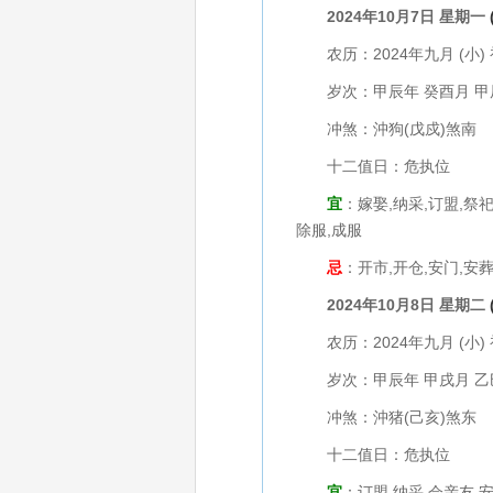
2024年10月7日 星期一
农历：2024年九月 (小) 
岁次：甲辰年 癸酉月 甲
冲煞：沖狗(戊戍)煞南
十二值日：危执位
宜
：嫁娶,纳采,订盟,祭祀
除服,成服
忌
：开市,开仓,安门,安
2024年10月8日 星期二
农历：2024年九月 (小) 
岁次：甲辰年 甲戌月 乙
冲煞：沖猪(己亥)煞东
十二值日：危执位
宜
：订盟,纳采,会亲友,