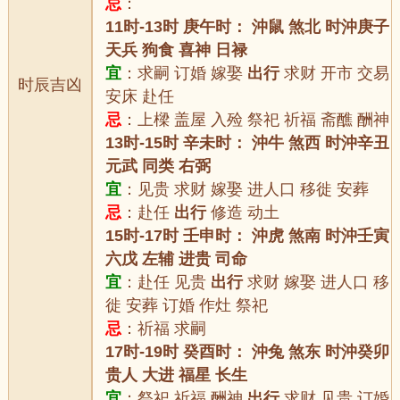
忌
：
11时-13时 庚午时： 沖鼠 煞北 时沖庚子
天兵 狗食 喜神 日禄
宜
：求嗣 订婚 嫁娶
出行
求财 开市 交易
时辰吉凶
安床 赴任
忌
：上樑 盖屋 入殓 祭祀 祈福 斋醮 酬神
13时-15时 辛未时： 沖牛 煞西 时沖辛丑
元武 同类 右弼
宜
：见贵 求财 嫁娶 进人口 移徙 安葬
忌
：赴任
出行
修造 动土
15时-17时 壬申时： 沖虎 煞南 时沖壬寅
六戊 左辅 进贵 司命
宜
：赴任 见贵
出行
求财 嫁娶 进人口 移
徙 安葬 订婚 作灶 祭祀
忌
：祈福 求嗣
17时-19时 癸酉时： 沖兔 煞东 时沖癸卯
贵人 大进 福星 长生
宜
：祭祀 祈福 酬神
出行
求财 见贵 订婚