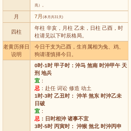
兆）。
7月
月
(本月共31天)
年柱 辛亥，月柱 乙未，日柱 己酉，时
四柱
柱请见以下时辰格局。
老黄历择日
今日干支为己酉，生肖属相为兔、鸡、
说明
狗请谨慎择今日。
0时-1时 甲子时：沖马 煞南 时沖甲午 天
刑 地兵
宜
：
忌
：赴任 词讼 修造 动土
1时-3时 乙丑时： 沖羊 煞东 时沖乙未
日破
宜
：
忌
：日时相沖 诸事不宜
3时-5时 丙寅时： 沖猴 煞北 时沖丙申