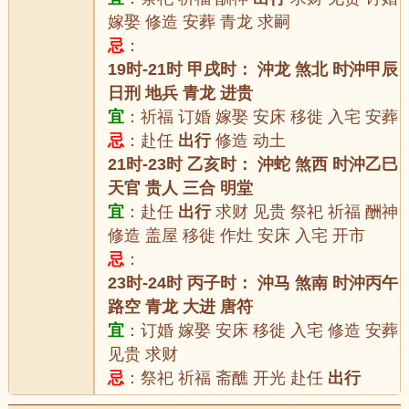
嫁娶 修造 安葬 青龙 求嗣
忌
：
19时-21时 甲戌时： 沖龙 煞北 时沖甲辰
日刑 地兵 青龙 进贵
宜
：祈福 订婚 嫁娶 安床 移徙 入宅 安葬
忌
：赴任
出行
修造 动土
21时-23时 乙亥时： 沖蛇 煞西 时沖乙巳
天官 贵人 三合 明堂
宜
：赴任
出行
求财 见贵 祭祀 祈福 酬神
修造 盖屋 移徙 作灶 安床 入宅 开市
忌
：
23时-24时 丙子时： 沖马 煞南 时沖丙午
路空 青龙 大进 唐符
宜
：订婚 嫁娶 安床 移徙 入宅 修造 安葬
见贵 求财
忌
：祭祀 祈福 斋醮 开光 赴任
出行