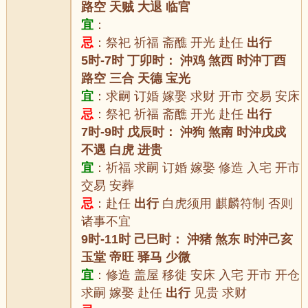
路空 天贼 大退 临官
宜
：
忌
：祭祀 祈福 斋醮 开光 赴任
出行
5时-7时 丁卯时： 沖鸡 煞西 时沖丁酉
路空 三合 天德 宝光
宜
：求嗣 订婚 嫁娶 求财 开市 交易 安床
忌
：祭祀 祈福 斋醮 开光 赴任
出行
7时-9时 戊辰时： 沖狗 煞南 时沖戊戍
不遇 白虎 进贵
宜
：祈福 求嗣 订婚 嫁娶 修造 入宅 开市
交易 安葬
忌
：赴任
出行
白虎须用 麒麟符制 否则
诸事不宜
9时-11时 己巳时： 沖猪 煞东 时沖己亥
玉堂 帝旺 驿马 少微
宜
：修造 盖屋 移徙 安床 入宅 开市 开仓
求嗣 嫁娶 赴任
出行
见贵 求财