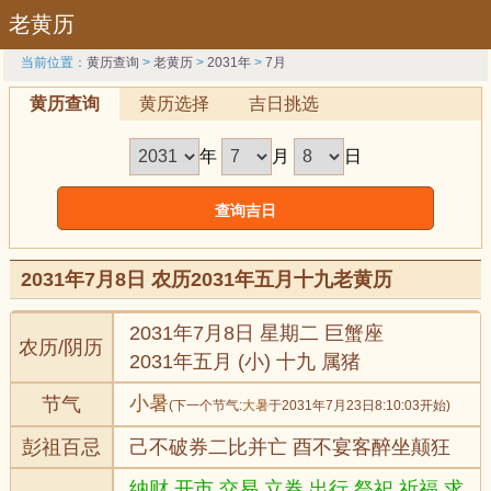
老黄历
当前位置：
黄历查询
>
老黄历
>
2031年
>
7月
黄历查询
黄历选择
吉日挑选
年
月
日
2031年7月8日 农历2031年五月十九老黄历
2031年7月8日 星期二 巨蟹座
农历/阴历
2031年五月 (小) 十九 属猪
小暑
节气
(下一个节气:
大暑
于2031年7月23日8:10:03开始)
彭祖百忌
己不破券二比并亡 酉不宴客醉坐颠狂
纳财,开市,交易,立券,出行,祭祀,祈福,求