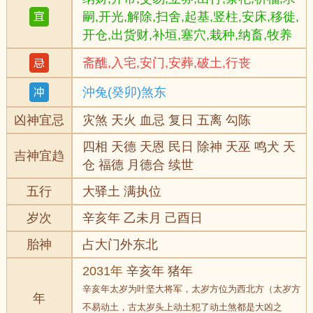
嗣,开光,解除,扫舍,起基,竖柱,安床,移徙,
开仓,出货财,补垣,塞穴,栽种,纳畜,牧养
斋醮,入宅,安门,安葬,破土,行丧
沖兔(癸卯)煞东
凶神宜忌
灾煞 天火 血忌 复日 五离 勾陈
四相 天德 天恩 民日 除神 天巫 鸣犬 天
吉神宜趋
仓 福德 月德合 续世
五行
大驿土 满执位
岁次
辛亥年 乙未月 己酉日
胎神
占大门外东北
2031年
辛亥年 猪年
辛亥年太岁为叶坚大将军，太岁方位为西北方（太岁方
年
不易动土，古太岁头上动土犯了动土煞都是大凶之