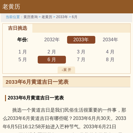
老黄历
当前位置：
黄历查询
>
老黄历
>
2033年
>
6月
吉日挑选
年份:
2032年
2033年
2034年
1 月
2 月
3 月
4 月
5 月
6 月
7 月
8 月
9 月
10 月
11 月
12 月
↓展 开
吉日:
安葬
出行
动土
2033年6月黄道吉日一览表
祭祀
结婚
开工
开市
订婚
破土
搬新家
谢土
2033年6月黄道吉日一览表
修坟
装修
搬家
黄道吉日
挑选一个黄道吉日是我们民俗生活很重要的一件事，那
属相:
鼠
牛
虎
么2033年6月黄道吉日有哪些呢？2033年6月共30天。2033
兔
龙
蛇
马
年6月5日16:12:58开始进入芒种节气。2033年6月21日
羊
猴
鸡
狗