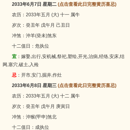
2033年6月7日 星期二
(点击查看此日完整黄历喜忌)
农历：2033年五月 (大) 十一 属牛
岁次：癸丑年 戊午月 己丑日
冲煞：沖羊(癸未)煞东
十二值日：危执位
宜
：嫁娶,出行,安机械,祭祀,塑绘,开光,治病,经络,安床,结
网,塞穴,破土,入殓
忌
：开市,安门,掘井,作灶
2033年6月8日 星期三
(点击查看此日完整黄历喜忌)
农历：2033年五月 (大) 十二 属牛
岁次：癸丑年 戊午月 庚寅日
冲煞：沖猴(甲申)煞北
十二值日：成执位