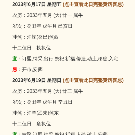
2033年6月17日 星期五
(点击查看此日完整黄历喜忌)
农历：2033年五月 (大) 廿一 属牛
岁次：癸丑年 戊午月 己亥日
冲煞：沖蛇(癸巳)煞西
十二值日：执执位
宜
：订盟,纳采,出行,祭祀,祈福,修造,动土,移徙,入宅
忌
：开市,安葬
2033年6月19日 星期日
(点击查看此日完整黄历喜忌)
农历：2033年五月 (大) 廿三 属牛
岁次：癸丑年 戊午月 辛丑日
冲煞：沖羊(乙未)煞东
十二值日：危执位
宜
：嫁娶,订盟,纳采,祭祀,祈福,入殓,破土,安葬