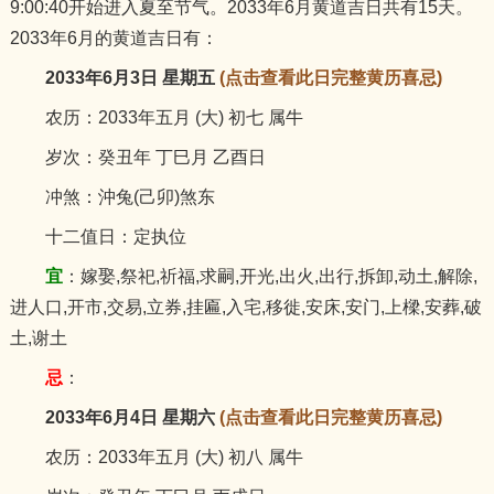
9:00:40开始进入夏至节气。2033年6月黄道吉日共有15天。
猪
2033年6月的黄道吉日有：
2033年6月3日 星期五
(点击查看此日完整黄历喜忌)
农历：2033年五月 (大) 初七 属牛
岁次：癸丑年 丁巳月 乙酉日
冲煞：沖兔(己卯)煞东
十二值日：定执位
宜
：嫁娶,祭祀,祈福,求嗣,开光,出火,出行,拆卸,动土,解除,
进人口,开市,交易,立券,挂匾,入宅,移徙,安床,安门,上樑,安葬,破
土,谢土
忌
：
2033年6月4日 星期六
(点击查看此日完整黄历喜忌)
农历：2033年五月 (大) 初八 属牛