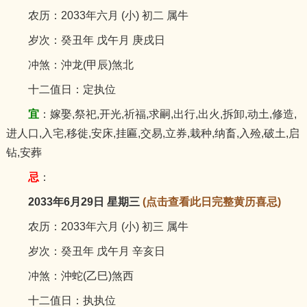
农历：2033年六月 (小) 初二 属牛
岁次：癸丑年 戊午月 庚戌日
冲煞：沖龙(甲辰)煞北
十二值日：定执位
宜
：嫁娶,祭祀,开光,祈福,求嗣,出行,出火,拆卸,动土,修造,
进人口,入宅,移徙,安床,挂匾,交易,立券,栽种,纳畜,入殓,破土,启
钻,安葬
忌
：
2033年6月29日 星期三
(点击查看此日完整黄历喜忌)
农历：2033年六月 (小) 初三 属牛
岁次：癸丑年 戊午月 辛亥日
冲煞：沖蛇(乙巳)煞西
十二值日：执执位