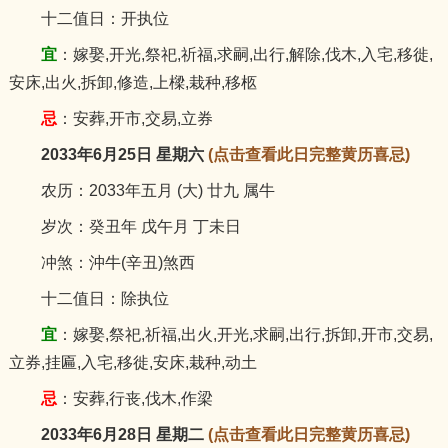
十二值日：开执位
宜
：嫁娶,开光,祭祀,祈福,求嗣,出行,解除,伐木,入宅,移徙,
安床,出火,拆卸,修造,上樑,栽种,移柩
忌
：安葬,开市,交易,立券
2033年6月25日 星期六
(点击查看此日完整黄历喜忌)
农历：2033年五月 (大) 廿九 属牛
岁次：癸丑年 戊午月 丁未日
冲煞：沖牛(辛丑)煞西
十二值日：除执位
宜
：嫁娶,祭祀,祈福,出火,开光,求嗣,出行,拆卸,开市,交易,
立券,挂匾,入宅,移徙,安床,栽种,动土
忌
：安葬,行丧,伐木,作梁
2033年6月28日 星期二
(点击查看此日完整黄历喜忌)