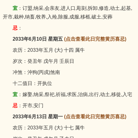
宜
：订盟,纳采,会亲友,进人口,彫刻,拆卸,修造,动土,起基,
开市,栽种,纳畜,牧养,入殓,除服,成服,移柩,破土,安葬
忌
：
2033年6月10日 星期五
(点击查看此日完整黄历喜忌)
农历：2033年五月 (大) 十四 属牛
岁次：癸丑年 戊午月 壬辰日
冲煞：沖狗(丙戍)煞南
十二值日：开执位
宜
：嫁娶,纳采,祭祀,祈福,求医,治病,出行,动土,移徙,入宅
忌
：开市,安门
2033年6月13日 星期一
(点击查看此日完整黄历喜忌)
农历：2033年五月 (大) 十七 属牛