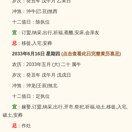
岁次：癸丑年 戊午月 乙未日
冲煞：沖牛(己丑)煞西
十二值日：除执位
宜
：订盟,纳采,出行,祈福,斋醮,安床,会亲友
忌
：移徙,入宅,安葬
2033年6月16日 星期四
(点击查看此日完整黄历喜忌)
农历：2033年五月 (大) 二十 属牛
岁次：癸丑年 戊午月 戊戌日
冲煞：沖龙(壬辰)煞北
十二值日：定执位
宜
：嫁娶,订盟,纳采,出行,开市,祭祀,祈福,动土,移徙,入宅,
破土,安葬
忌
：作灶