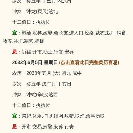
岁次：癸丑年 丁巳月 丙戌日
冲煞：沖龙(庚辰)煞北
十二值日：执执位
宜
：塑绘,冠笄,嫁娶,会亲友,进人口,经络,裁衣,栽种,纳畜,
牧养,补垣,塞穴,捕捉
忌
：祈福,开市,动土,行丧,安葬
2033年6月5日 星期日
(点击查看此日完整黄历喜忌)
农历：2033年五月 (大) 初九 属牛
岁次：癸丑年 戊午月 丁亥日
冲煞：沖蛇(辛巳)煞西
十二值日：执执位
宜
：祭祀,沐浴,捕捉,结网,畋猎,取渔,余事勿取
忌
：开市,交易,嫁娶,安葬,行丧