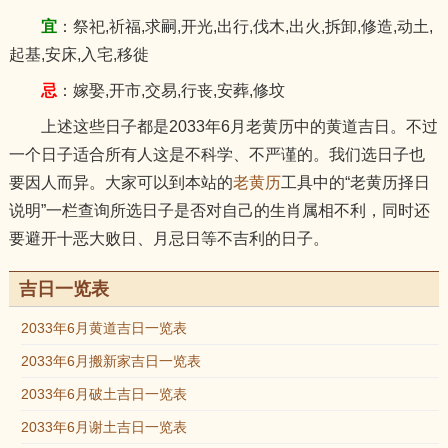
宜
：祭祀,祈福,求嗣,开光,出行,伐木,出火,拆卸,修造,动土,
起基,安床,入宅,移徙
忌
：嫁娶,开市,交易,行丧,安葬,修坟
上述这些日子都是2033年6月老黄历中的黄道吉日。不过
一个日子适合所有人这是不科学、不严谨的。我们选日子也
要因人而异。大家可以到本站的
老黄历
工具中的“老黄历择日
说明”一栏查询所选日子是否对自己的生肖属相不利，同时还
要避开十恶大败日、月忌日等不吉利的日子。
吉日一览表
2033年6月黄道吉日一览表
2033年6月搬新家吉日一览表
2033年6月破土吉日一览表
2033年6月谢土吉日一览表