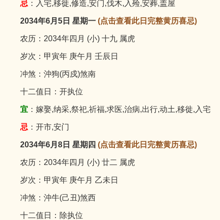
忌
：入宅,移徙,修造,安门,伐木,入殓,安葬,盖屋
2034年6月5日 星期一
(点击查看此日完整黄历喜忌)
农历：2034年四月 (小) 十九 属虎
岁次：甲寅年 庚午月 壬辰日
冲煞：沖狗(丙戍)煞南
十二值日：开执位
宜
：嫁娶,纳采,祭祀,祈福,求医,治病,出行,动土,移徙,入宅
忌
：开市,安门
2034年6月8日 星期四
(点击查看此日完整黄历喜忌)
农历：2034年四月 (小) 廿二 属虎
岁次：甲寅年 庚午月 乙未日
冲煞：沖牛(己丑)煞西
十二值日：除执位