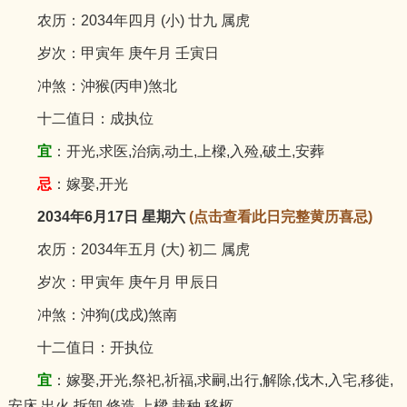
农历：2034年四月 (小) 廿九 属虎
岁次：甲寅年 庚午月 壬寅日
冲煞：沖猴(丙申)煞北
十二值日：成执位
宜
：开光,求医,治病,动土,上樑,入殓,破土,安葬
忌
：嫁娶,开光
2034年6月17日 星期六
(点击查看此日完整黄历喜忌)
农历：2034年五月 (大) 初二 属虎
岁次：甲寅年 庚午月 甲辰日
冲煞：沖狗(戊戍)煞南
十二值日：开执位
宜
：嫁娶,开光,祭祀,祈福,求嗣,出行,解除,伐木,入宅,移徙,
安床,出火,拆卸,修造,上樑,栽种,移柩