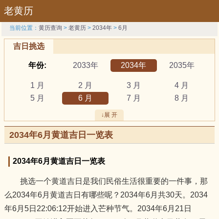
老黄历
当前位置：
黄历查询
>
老黄历
>
2034年
>
6月
吉日挑选
年份:
2033年
2034年
2035年
1 月
2 月
3 月
4 月
5 月
6 月
7 月
8 月
9 月
10 月
11 月
12 月
↓展 开
吉日:
安葬
出行
动土
2034年6月黄道吉日一览表
祭祀
结婚
开工
开市
订婚
破土
搬新家
谢土
2034年6月黄道吉日一览表
修坟
装修
搬家
黄道吉日
挑选一个黄道吉日是我们民俗生活很重要的一件事，那
属相:
鼠
牛
虎
么2034年6月黄道吉日有哪些呢？2034年6月共30天。2034
兔
龙
蛇
马
年6月5日22:06:12开始进入芒种节气。2034年6月21日
羊
猴
鸡
狗