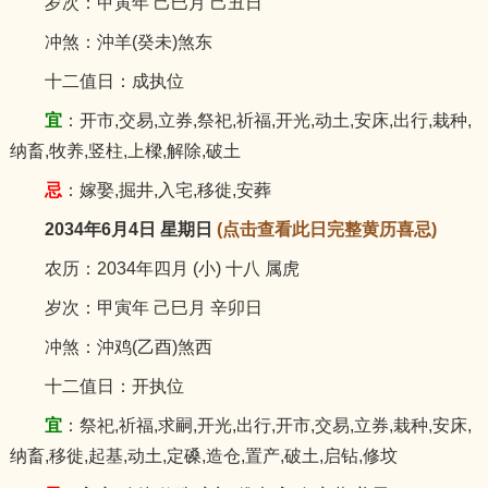
岁次：甲寅年 己巳月 己丑日
冲煞：沖羊(癸未)煞东
十二值日：成执位
宜
：开市,交易,立券,祭祀,祈福,开光,动土,安床,出行,栽种,
纳畜,牧养,竖柱,上樑,解除,破土
忌
：嫁娶,掘井,入宅,移徙,安葬
2034年6月4日 星期日
(点击查看此日完整黄历喜忌)
农历：2034年四月 (小) 十八 属虎
岁次：甲寅年 己巳月 辛卯日
冲煞：沖鸡(乙酉)煞西
十二值日：开执位
宜
：祭祀,祈福,求嗣,开光,出行,开市,交易,立券,栽种,安床,
纳畜,移徙,起基,动土,定磉,造仓,置产,破土,启钻,修坟