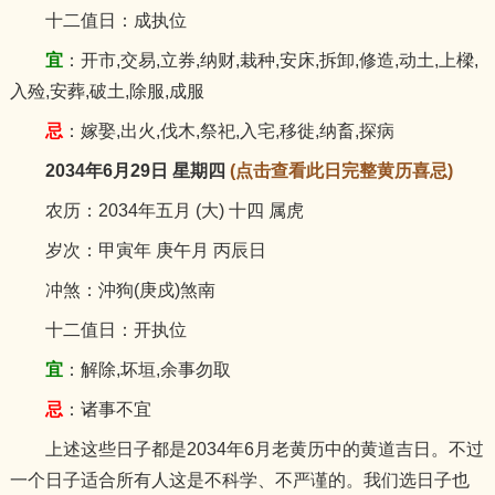
十二值日：成执位
宜
：开市,交易,立券,纳财,栽种,安床,拆卸,修造,动土,上樑,
入殓,安葬,破土,除服,成服
忌
：嫁娶,出火,伐木,祭祀,入宅,移徙,纳畜,探病
2034年6月29日 星期四
(点击查看此日完整黄历喜忌)
农历：2034年五月 (大) 十四 属虎
岁次：甲寅年 庚午月 丙辰日
冲煞：沖狗(庚戍)煞南
十二值日：开执位
宜
：解除,坏垣,余事勿取
忌
：诸事不宜
上述这些日子都是2034年6月老黄历中的黄道吉日。不过
一个日子适合所有人这是不科学、不严谨的。我们选日子也