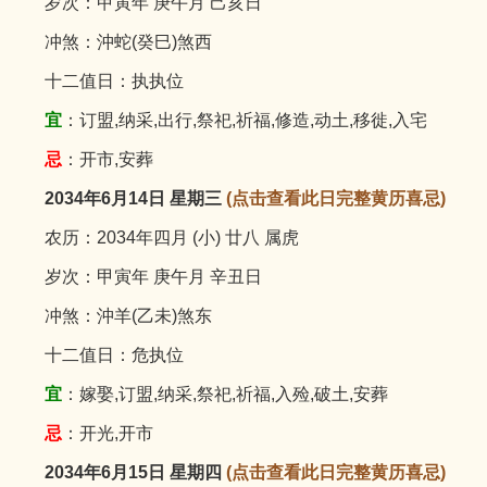
岁次：甲寅年 庚午月 己亥日
冲煞：沖蛇(癸巳)煞西
十二值日：执执位
宜
：订盟,纳采,出行,祭祀,祈福,修造,动土,移徙,入宅
忌
：开市,安葬
2034年6月14日 星期三
(点击查看此日完整黄历喜忌)
农历：2034年四月 (小) 廿八 属虎
岁次：甲寅年 庚午月 辛丑日
冲煞：沖羊(乙未)煞东
十二值日：危执位
宜
：嫁娶,订盟,纳采,祭祀,祈福,入殓,破土,安葬
忌
：开光,开市
2034年6月15日 星期四
(点击查看此日完整黄历喜忌)