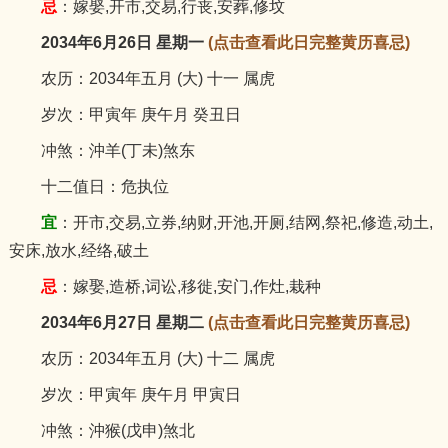
忌
：嫁娶,开市,交易,行丧,安葬,修坟
2034年6月26日 星期一
(点击查看此日完整黄历喜忌)
农历：2034年五月 (大) 十一 属虎
岁次：甲寅年 庚午月 癸丑日
冲煞：沖羊(丁未)煞东
十二值日：危执位
宜
：开市,交易,立券,纳财,开池,开厕,结网,祭祀,修造,动土,
安床,放水,经络,破土
忌
：嫁娶,造桥,词讼,移徙,安门,作灶,栽种
2034年6月27日 星期二
(点击查看此日完整黄历喜忌)
农历：2034年五月 (大) 十二 属虎
岁次：甲寅年 庚午月 甲寅日
冲煞：沖猴(戊申)煞北