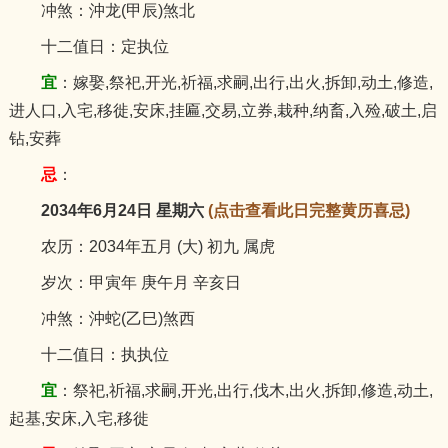
冲煞：沖龙(甲辰)煞北
十二值日：定执位
宜
：嫁娶,祭祀,开光,祈福,求嗣,出行,出火,拆卸,动土,修造,
进人口,入宅,移徙,安床,挂匾,交易,立券,栽种,纳畜,入殓,破土,启
钻,安葬
忌
：
2034年6月24日 星期六
(点击查看此日完整黄历喜忌)
农历：2034年五月 (大) 初九 属虎
岁次：甲寅年 庚午月 辛亥日
冲煞：沖蛇(乙巳)煞西
十二值日：执执位
宜
：祭祀,祈福,求嗣,开光,出行,伐木,出火,拆卸,修造,动土,
起基,安床,入宅,移徙