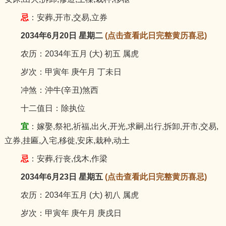
忌
：安葬,开市,交易,立券
2034年6月20日 星期二
(点击查看此日完整黄历喜忌)
农历：2034年五月 (大) 初五 属虎
岁次：甲寅年 庚午月 丁未日
冲煞：沖牛(辛丑)煞西
十二值日：除执位
宜
：嫁娶,祭祀,祈福,出火,开光,求嗣,出行,拆卸,开市,交易,
立券,挂匾,入宅,移徙,安床,栽种,动土
忌
：安葬,行丧,伐木,作梁
2034年6月23日 星期五
(点击查看此日完整黄历喜忌)
农历：2034年五月 (大) 初八 属虎
岁次：甲寅年 庚午月 庚戌日