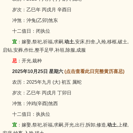
岁次：乙巳年 丙戌月 辛酉日
冲煞：沖兔(乙卯)煞东
十二值日：闭执位
宜
：嫁娶,祭祀,祈福,求嗣,
动土
,安床,扫舍,入殓,移柩,破土,
启钻,安葬,作灶,整手足甲,补垣,除服,成服
忌
：开光,栽种
2025年10月25日 星期六
(点击查看此日完整黄历喜忌)
农历：2025年九月 (大) 初五 属蛇
岁次：乙巳年 丙戌月 丁卯日
冲煞：沖鸡(辛酉)煞西
十二值日：执执位
宜
：嫁娶,祭祀,祈福,求嗣,开光,出行,拆卸,修造,
动土
,上樑,