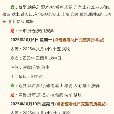
宜
：嫁娶,纳采,订盟,祭祀,祈福,求嗣,开光,出行,出火,拆卸,
修造,
动土
,进人口,入宅,移徙,安床,上樑,合嵴,放水,掘井,破土,移
柩,谢土,除服,成服
忌
：开市,开仓,安门,安葬
2025年10月6日 星期一
(点击查看此日完整黄历喜忌)
农历：2025年八月 (小) 十五 属蛇
岁次：乙巳年 乙酉月 戊申日
冲煞：沖虎(壬寅)煞南
十二值日：闭执位
宜
：冠笄,沐浴,出行,修造,
动土
,移徙,入宅,破土,安葬
忌
：嫁娶,开市,祭祀,祈福,斋醮,纳采,修坟
2025年10月19日 星期日
(点击查看此日完整黄历喜忌)
农历：2025年八月 (小) 廿八 属蛇