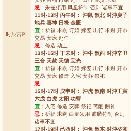
安葬 祈福 订婚 赴任 出行 见贵 求财
忌
：朱雀须用 凤凰符制 否则 诸事不宜
11时-13时 丙午时： 沖鼠 煞北 时沖庚子
地兵 喜神 日禄 金匮
宜
：祈福 求嗣 订婚 嫁娶 出行 求财 开市
时辰吉凶
交易 安床 赴任
忌
：修造 动土
13时-15时 丁未时： 沖牛 煞西 时沖辛丑
三合 天赦 天德 宝光
宜
：祈福 求嗣 订婚 嫁娶 出行 求财 开市
交易 安床 修造 入宅 安葬 祭祀
忌
：
15时-17时 戊申时： 沖虎 煞南 时沖壬寅
六戊 白虎 太阳 功曹
宜
：入宅 修造 安葬 祭祀 斋醮 酬神
忌
：祈福 求嗣 白虎须用 麒麟符制 否则
诸事不宜
17时-19时 己酉时： 沖兔 煞东 时沖癸卯