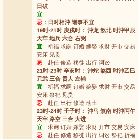
日破
宜
：
忌
：日时相沖 诸事不宜
19时-21时 庚戌时： 沖龙 煞北 时沖甲辰
天牢 地兵 六合 右弼
宜
：祈福 求嗣 订婚 嫁娶 求财 开市 交易
安床 见贵
忌
：赴任 修造 移徙 出行 词讼
21时-23时 辛亥时： 沖蛇 煞西 时沖乙巳
元武 三合 贵人 左辅
宜
：祈福 求嗣 订婚 嫁娶 求财 开市 交易
安床 祭祀 见贵
忌
：赴任 出行 修造 动土
23时-24时 壬子时： 沖马 煞南 时沖丙午
天牢 路空 三合 大进
宜
：求嗣 订婚 嫁娶 求财 开市 交易 安床
忌
：赴任 修造 移徙 出行 词讼 祭祀 祈福