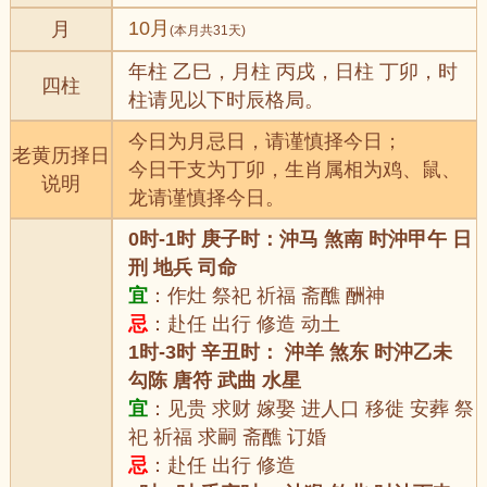
10月
月
(本月共31天)
年柱 乙巳，月柱 丙戌，日柱 丁卯，时
四柱
柱请见以下时辰格局。
今日为月忌日，请谨慎择今日；
老黄历择日
今日干支为丁卯，生肖属相为鸡、鼠、
说明
龙请谨慎择今日。
0时-1时 庚子时：沖马 煞南 时沖甲午 日
刑 地兵 司命
宜
：作灶 祭祀 祈福 斋醮 酬神
忌
：赴任 出行 修造 动土
1时-3时 辛丑时： 沖羊 煞东 时沖乙未
勾陈 唐符 武曲 水星
宜
：见贵 求财 嫁娶 进人口 移徙 安葬 祭
祀 祈福 求嗣 斋醮 订婚
忌
：赴任 出行 修造