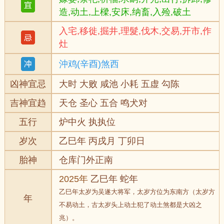
造,动土,上樑,安床,纳畜,入殓,破土
入宅,移徙,掘井,理髮,伐木,交易,开市,作
灶
沖鸡(辛酉)煞西
凶神宜忌
大时 大败 咸池 小耗 五虚 勾陈
吉神宜趋
天仓 圣心 五合 鸣犬对
五行
炉中火 执执位
岁次
乙巳年 丙戌月 丁卯日
胎神
仓库门外正南
2025年
乙巳年 蛇年
乙巳年太岁为吴遂大将军，太岁方位为东南方（太岁方
年
不易动土，古太岁头上动土犯了动土煞都是大凶之
兆）。