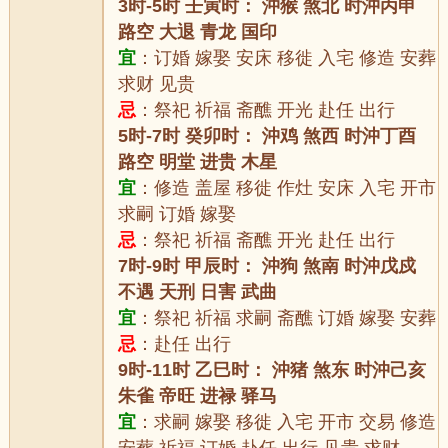
3时-5时 壬寅时： 沖猴 煞北 时沖丙申
路空 大退 青龙 国印
宜
：订婚 嫁娶 安床 移徙 入宅 修造 安葬
求财 见贵
忌
：祭祀 祈福 斋醮 开光 赴任 出行
5时-7时 癸卯时： 沖鸡 煞西 时沖丁酉
路空 明堂 进贵 木星
宜
：修造 盖屋 移徙 作灶 安床 入宅 开市
求嗣 订婚 嫁娶
忌
：祭祀 祈福 斋醮 开光 赴任 出行
7时-9时 甲辰时： 沖狗 煞南 时沖戊戍
不遇 天刑 日害 武曲
宜
：祭祀 祈福 求嗣 斋醮 订婚 嫁娶 安葬
忌
：赴任 出行
9时-11时 乙巳时： 沖猪 煞东 时沖己亥
朱雀 帝旺 进禄 驿马
宜
：求嗣 嫁娶 移徙 入宅 开市 交易 修造