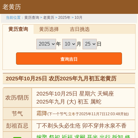
老黄历
当前位置：
黄历查询
>
老黄历
>
2025年
>
10月
黄历查询
黄历选择
吉日挑选
年
月
日
2025年10月25日 农历2025年九月初五老黄历
2025年10月25日 星期六 天蝎座
农历/阴历
2025年九月 (大) 初五 属蛇
霜降
节气
(下一个节气:
立冬
于2025年11月7日12:03:48开始)
彭祖百忌
丁不剃头头必生疮 卯不穿井水泉不香
嫁娶,祭祀,祈福,求嗣,开光,出行,拆卸,修