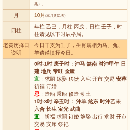
兆）。
10月
月
(本月共31天)
年柱 乙巳，月柱 丙戌，日柱 壬子，时
四柱
柱请见以下时辰格局。
老黄历择日
今日干支为壬子，生肖属相为马、兔、
说明
羊请谨慎择今日。
0时-1时 庚子时：沖马 煞南 时沖甲午 日
建 地兵 帝旺 金匮
宜
：求嗣 嫁娶 移徙 入宅 开市 交易
安葬
祈福 订婚
忌
：造船 乘船 修造 动土
1时-3时 辛丑时： 沖羊 煞东 时沖乙未
六合 长生 宝光 武曲
宜
：祈福 求嗣 订婚 嫁娶 出行 求财 开市
交易 安床 祭祀