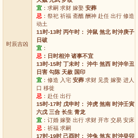
天贼 元武 罗纹
宜
：求嗣 求财 嫁娶
安葬
忌
：祭祀 祈福 斋醮 酬神 赴任 出行 修造
动土
11时-13时 丙午时： 沖鼠 煞北 时沖庚子
日破
时辰吉凶
宜
：
忌
：日时相沖 诸事不宜
13时-15时 丁未时： 沖牛 煞西 时沖辛丑
日害 勾陈 天赦 国印
宜
：修造 入宅
安葬
求财 见贵 嫁娶 进人
口 移徙
忌
：赴任 出行
15时-17时 戊申时： 沖虎 煞南 时沖壬寅
六戊 三合 长生 青龙
宜
：订婚 嫁娶 出行 求财 开市 交易 安床
忌
：祈福 求嗣
17时-19时 己酉时： 沖兔 煞东 时沖癸卯