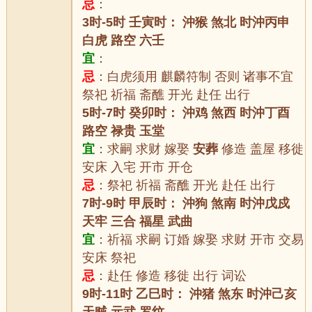
忌
：
3时-5时 壬寅时： 沖猴 煞北 时沖丙申
白虎 路空 六壬
宜
：
忌
：白虎须用 麒麟符制 否则 诸事不宜
祭祀 祈福 斋醮 开光 赴任 出行
5时-7时 癸卯时： 沖鸡 煞西 时沖丁酉
路空 禄贵 玉堂
宜
：求嗣 求财 嫁娶
安葬
修造 盖屋 移徙
安床 入宅 开市 开仓
忌
：祭祀 祈福 斋醮 开光 赴任 出行
7时-9时 甲辰时： 沖狗 煞南 时沖戊戍
天牢 三合 福星 武曲
宜
：祈福 求嗣 订婚 嫁娶 求财 开市 交易
安床 祭祀
忌
：赴任 修造 移徙 出行 词讼
9时-11时 乙巳时： 沖猪 煞东 时沖己亥