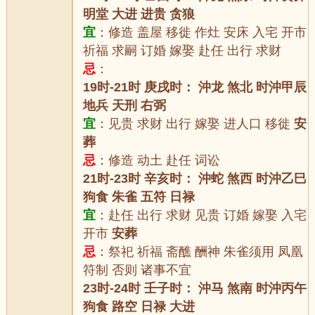
明堂 大进 进贵 贪狼
宜
：修造 盖屋 移徙 作灶 安床 入宅 开市
祈福 求嗣 订婚 嫁娶 赴任 出行 求财
忌
：
19时-21时 庚戌时： 沖龙 煞北 时沖甲辰
地兵 天刑 右弼
宜
：见贵 求财 出行 嫁娶 进人口 移徙
安
葬
忌
：修造 动土 赴任 词讼
21时-23时 辛亥时： 沖蛇 煞西 时沖乙巳
狗食 朱雀 五符 日禄
宜
：赴任 出行 求财 见贵 订婚 嫁娶 入宅
开市
安葬
忌
：祭祀 祈福 斋醮 酬神 朱雀须用 凤凰
符制 否则 诸事不宜
23时-24时 壬子时： 沖马 煞南 时沖丙午
狗食 路空 日禄 大进