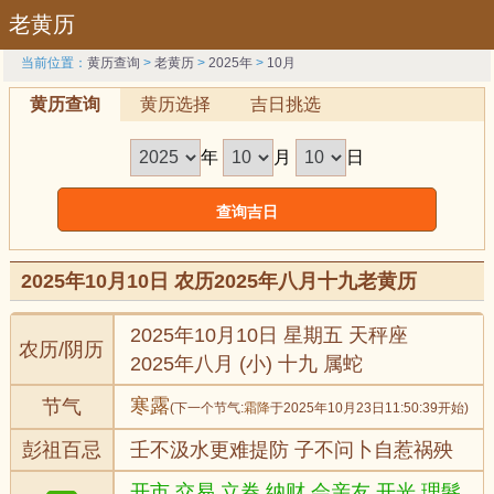
老黄历
当前位置：
黄历查询
>
老黄历
>
2025年
>
10月
黄历查询
黄历选择
吉日挑选
年
月
日
2025年10月10日 农历2025年八月十九老黄历
2025年10月10日 星期五 天秤座
农历/阴历
2025年八月 (小) 十九 属蛇
寒露
节气
(下一个节气:
霜降
于2025年10月23日11:50:39开始)
彭祖百忌
壬不汲水更难提防 子不问卜自惹祸殃
开市,交易,立券,纳财,会亲友,开光,理髮,