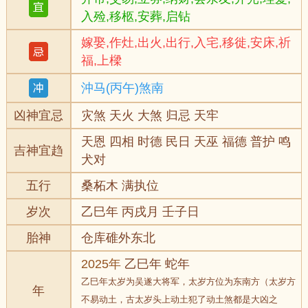
入殓,移柩,安葬,启钻
嫁娶,作灶,出火,出行,入宅,移徙,安床,祈
福,上樑
沖马(丙午)煞南
凶神宜忌
灾煞 天火 大煞 归忌 天牢
天恩 四相 时德 民日 天巫 福德 普护 鸣
吉神宜趋
犬对
五行
桑柘木 满执位
岁次
乙巳年 丙戌月 壬子日
胎神
仓库碓外东北
2025年
乙巳年 蛇年
乙巳年太岁为吴遂大将军，太岁方位为东南方（太岁方
年
不易动土，古太岁头上动土犯了动土煞都是大凶之