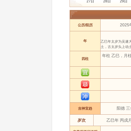
27日
28日
29日
年份:
2020年
2021年
月份:
1 月
2 月
202
公历/阳历
吉日:
安葬
出行
动
属相:
鼠
牛
年
乙巳年太岁为吴遂
土，古太岁头上动
年柱 乙巳，月
四柱
阳德 三
吉神宜趋
岁次
乙巳年 丙戌