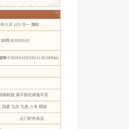
年
2030年
2031年
11 月
12 月
5年八月 (小) 廿一 属蛇
搬家
黄道吉日
狗
猪
10月
(本月共31天)
霜降
于2025年10月23日11:50:39开始)
财物耗散 寅不祭祀神鬼不尝
 四废 九坎 九焦 八专 阴错
占门炉外东北