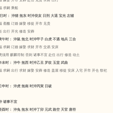
 嫁娶 开市 安葬 赴任 见贵 求财 出行
福 求嗣 乘船
己巳时： 沖猪 煞东 时沖癸亥 日刑 大退 宝光 左辅
 斋醮 订婚 嫁娶 移徙 开市 见贵
 出行 开光 修造 安葬
 庚午时： 沖鼠 煞北 时沖甲子 白虎 不遇 地兵 三合
 求嗣 订婚 嫁娶 求财 开市 交易 安床
虎须用 麒麟符制 否则 诸事不宜 赴任 出行 修造 动土
 辛未时： 沖牛 煞西 时沖乙丑 罗纹 玉堂 武曲
 求嗣 出行 求财 嫁娶 安葬 修造 盖屋 移徙 安床 入宅 开市 开仓 祭祀
 壬申时： 沖虎 煞南 时沖丙寅 日破
沖 诸事不宜
 癸酉时： 沖兔 煞东 时沖丁卯 元武 路空 天官 唐符