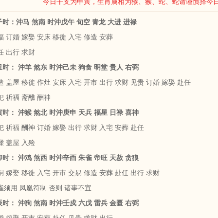
今日干支为甲寅，生肖属相为猴、猴、蛇、蛇请谨慎择今
甲子时：沖马 煞南 时沖戊午 旬空 青龙 大进 进禄
 订婚 嫁娶 安床 移徙 入宅 修造 安葬
任 出行 求财
乙丑时： 沖羊 煞东 时沖己未 狗食 明堂 贵人 右弼
 盖屋 移徙 作灶 安床 入宅 开市 出行 求财 见贵 订婚 嫁娶 赴任
祀 祈福 斋醮 酬神
丙寅时： 沖猴 煞北 时沖庚申 天兵 福星 日禄 喜神
 祈福 酬神 订婚 嫁娶 出行 求财 入宅 安葬 赴任
樑 盖屋 入殓
丁卯时： 沖鸡 煞西 时沖辛酉 朱雀 帝旺 天赦 贪狼
 嫁娶 移徙 入宅 开市 交易 修造 安葬 赴任 出行 求财
雀须用 凤凰符制 否则 诸事不宜
戊辰时： 沖狗 煞南 时沖壬戍 六戊 雷兵 金匮 右弼