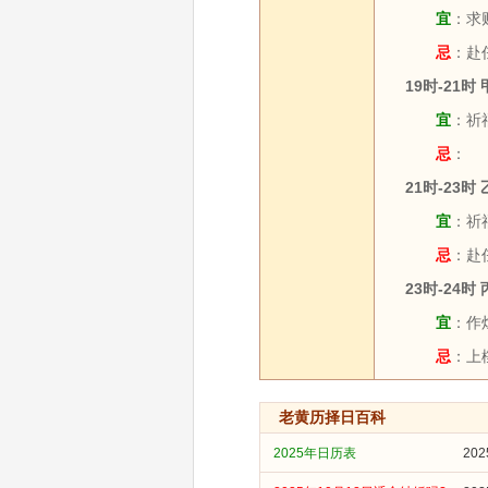
宜
：求
忌
：赴任
19时-21时
宜
：祈福
忌
：
21时-23时
宜
：祈福
忌
：赴
23时-24时
宜
：作灶
忌
：上樑
老黄历择日百科
2025年日历表
20