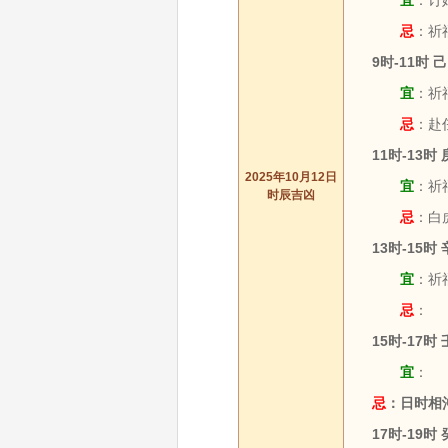
宜
：订婚
忌
：祈
9时-11时 
宜
：祈福
忌
：赴任
11时-13时
2025年10月12日
宜
：祈福
时辰吉凶
忌
：白
13时-15时
宜
：祈福
忌
：
15时-17时
宜
：
忌
：日时相
17时-19时