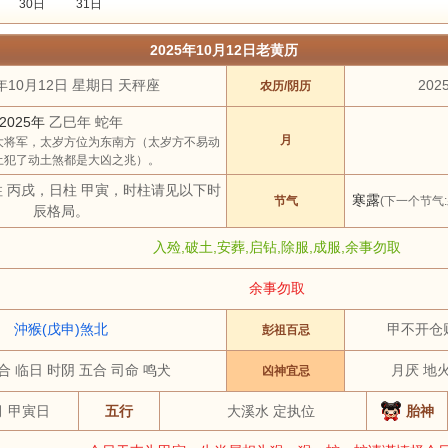
30日
31日
2022年
2023年
2024年
2025年
2026年
2027年
2028年
2029
2025年10月12日老黄历
3 月
4 月
5 月
6 月
7 月
8 月
9 月
10 月
5年10月12日 星期日 天秤座
202
农历/阴历
土
祭祀
结婚
开工
开市
订婚
破土
搬新家
谢土
修坟
装修
2025年
乙巳年 蛇年
虎
兔
龙
蛇
马
羊
猴
鸡
月
大将军，太岁方位为东南方（太岁方不易动
土犯了动土煞都是大凶之兆）。
柱 丙戌，日柱 甲寅，时柱请见以下时
寒露
节气
(下一个节气:
辰格局。
入殓,破土,安葬,启钻,除服,成服,余事勿取
余事勿取
沖猴(戊申)煞北
甲不开仓
彭祖百忌
合 临日 时阴 五合 司命 鸣犬
月厌 地火
凶神宜忌
月 甲寅日
五行
大溪水 定执位
胎神