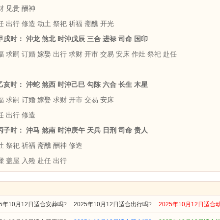
财 见贵 酬神
 出行 修造 动土 祭祀 祈福 斋醮 开光
 甲戌时： 沖龙 煞北 时沖戊辰 三合 进禄 司命 国印
 求嗣 订婚 嫁娶 出行 求财 开市 交易 安床 作灶 祭祀 赴任
 乙亥时： 沖蛇 煞西 时沖己巳 勾陈 六合 长生 木星
 求嗣 订婚 嫁娶 求财 开市 交易 安床
任 出行 修造
 丙子时： 沖马 煞南 时沖庚午 天兵 日刑 司命 贵人
 祭祀 祈福 斋醮 酬神 修造
 盖屋 入殓 赴任 出行
25年10月12日适合安葬吗?
2025年10月12日适合出行吗?
2025年10月12日适合