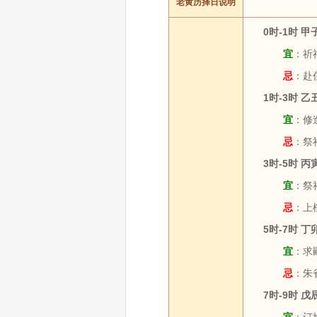
老黄历择日说明
0时-1时 
宜
：祈福
忌
：赴
1时-3时 
宜
：修造
忌
：祭
3时-5时 
宜
：祭祀
忌
：上
5时-7时 
宜
：求嗣
忌
：朱
7时-9时 