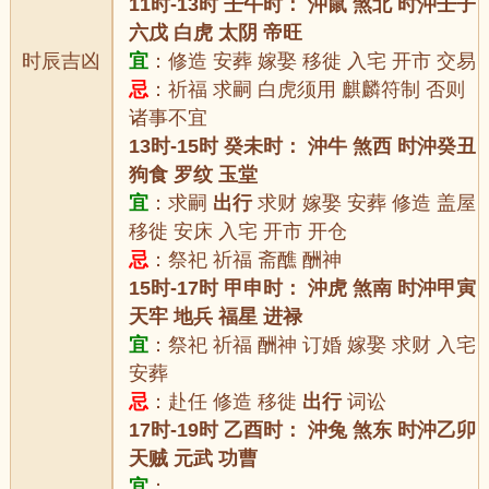
11时-13时 壬午时： 沖鼠 煞北 时沖壬子
六戊 白虎 太阴 帝旺
时辰吉凶
宜
：修造 安葬 嫁娶 移徙 入宅 开市 交易
忌
：祈福 求嗣 白虎须用 麒麟符制 否则
诸事不宜
13时-15时 癸未时： 沖牛 煞西 时沖癸丑
狗食 罗纹 玉堂
宜
：求嗣
出行
求财 嫁娶 安葬 修造 盖屋
移徙 安床 入宅 开市 开仓
忌
：祭祀 祈福 斋醮 酬神
15时-17时 甲申时： 沖虎 煞南 时沖甲寅
天牢 地兵 福星 进禄
宜
：祭祀 祈福 酬神 订婚 嫁娶 求财 入宅
安葬
忌
：赴任 修造 移徙
出行
词讼
17时-19时 乙酉时： 沖兔 煞东 时沖乙卯
天贼 元武 功曹
宜
：