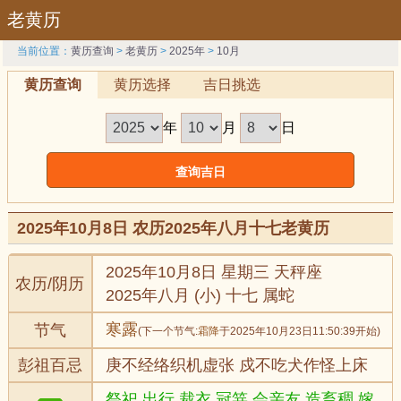
老黄历
当前位置：
黄历查询
>
老黄历
>
2025年
>
10月
黄历查询
黄历选择
吉日挑选
年
月
日
2025年10月8日 农历2025年八月十七老黄历
2025年10月8日 星期三 天秤座
农历/阴历
2025年八月 (小) 十七 属蛇
寒露
节气
(下一个节气:
霜降
于2025年10月23日11:50:39开始)
彭祖百忌
庚不经络织机虚张 戍不吃犬作怪上床
祭祀,出行,裁衣,冠笄,会亲友,造畜稠,嫁