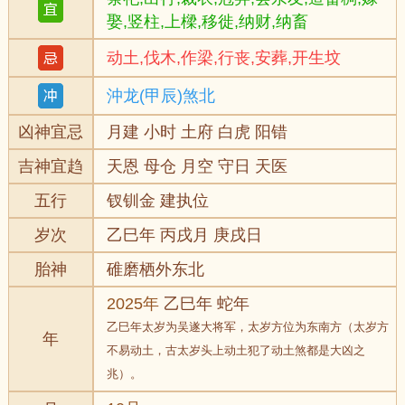
娶,竖柱,上樑,移徙,纳财,纳畜
动土,伐木,作梁,行丧,安葬,开生坟
沖龙(甲辰)煞北
凶神宜忌
月建 小时 土府 白虎 阳错
吉神宜趋
天恩 母仓 月空 守日 天医
五行
钗钏金 建执位
岁次
乙巳年 丙戌月 庚戌日
胎神
碓磨栖外东北
2025年
乙巳年 蛇年
乙巳年太岁为吴遂大将军，太岁方位为东南方（太岁方
年
不易动土，古太岁头上动土犯了动土煞都是大凶之
兆）。