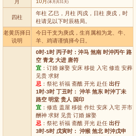
10月
月
(本月共31天)
年柱 乙巳，月柱 丙戌，日柱 庚戌，时
四柱
柱请见以下时辰格局。
老黄历择日
今日干支为庚戌，生肖属相为龙、牛、
说明
羊、鸡请谨慎择今日。
0时-1时 丙子时：沖马 煞南 时沖丙午 路
空 青龙 大进 唐符
宜
：订婚 嫁娶 安床 移徙 入宅 修造 安葬
见贵 求财
忌
：祭祀 祈福 斋醮 开光 赴任
出行
1时-3时 丁丑时： 沖羊 煞东 时沖丁未
路空 明堂 贵人 国印
宜
：修造 盖屋 移徙 作灶 安床 入宅 开市
酬神 求财 见贵 订婚 嫁娶
忌
：祭祀 祈福 斋醮 开光 赴任
出行
3时-5时 戊寅时： 沖猴 煞北 时沖戊申