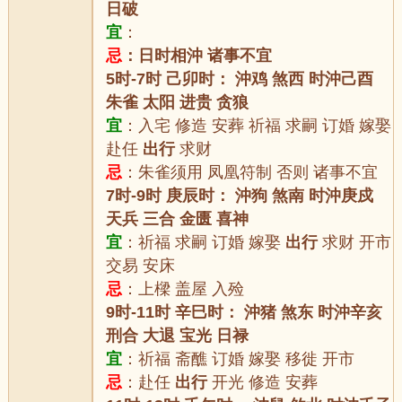
日破
宜
：
忌
：日时相沖 诸事不宜
5时-7时 己卯时： 沖鸡 煞西 时沖己酉
朱雀 太阳 进贵 贪狼
宜
：入宅 修造 安葬 祈福 求嗣 订婚 嫁娶
赴任
出行
求财
忌
：朱雀须用 凤凰符制 否则 诸事不宜
7时-9时 庚辰时： 沖狗 煞南 时沖庚戍
天兵 三合 金匮 喜神
宜
：祈福 求嗣 订婚 嫁娶
出行
求财 开市
交易 安床
忌
：上樑 盖屋 入殓
9时-11时 辛巳时： 沖猪 煞东 时沖辛亥
刑合 大退 宝光 日禄
宜
：祈福 斋醮 订婚 嫁娶 移徙 开市
忌
：赴任
出行
开光 修造 安葬