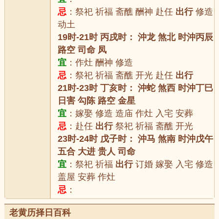
忌
：祭祀 祈福 斋醮 酬神 赴任
出行
修造
动土
19时-21时 丙戌时： 沖龙 煞北 时沖丙辰
路空 司命 凤
宜
：作灶 酬神 修造
忌
：祭祀 祈福 斋醮 开光 赴任
出行
21时-23时 丁亥时： 沖蛇 煞西 时沖丁巳
日害 勾陈 路空 金星
宜
：嫁娶 修造 造庙 作灶 入宅 安葬
忌
：赴任
出行
祭祀 祈福 斋醮 开光
23时-24时 戊子时： 沖马 煞南 时沖戊午
五合 大进 贵人 司命
宜
：祭祀 祈福
出行
订婚 嫁娶 入宅 修造
盖屋 安葬 作灶
忌
：
老黄历择日百科