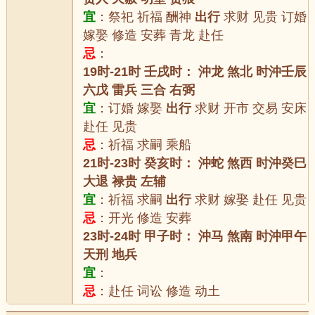
宜
：祭祀 祈福 酬神
出行
求财 见贵 订婚
嫁娶 修造 安葬 青龙 赴任
忌
：
19时-21时 壬戌时： 沖龙 煞北 时沖壬辰
六戊 雷兵 三合 右弼
宜
：订婚 嫁娶
出行
求财 开市 交易 安床
赴任 见贵
忌
：祈福 求嗣 乘船
21时-23时 癸亥时： 沖蛇 煞西 时沖癸巳
大退 禄贵 左辅
宜
：祈福 求嗣
出行
求财 嫁娶 赴任 见贵
忌
：开光 修造 安葬
23时-24时 甲子时： 沖马 煞南 时沖甲午
天刑 地兵
宜
：
忌
：赴任 词讼 修造 动土