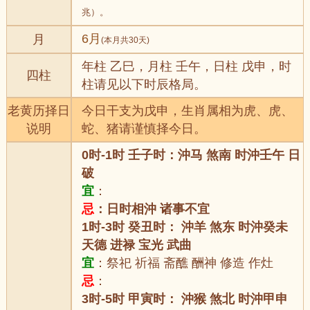
兆）。
6月
月
(本月共30天)
年柱 乙巳，月柱 壬午，日柱 戊申，时
四柱
柱请见以下时辰格局。
老黄历择日
今日干支为戊申，生肖属相为虎、虎、
说明
蛇、猪请谨慎择今日。
0时-1时 壬子时：沖马 煞南 时沖壬午 日
破
宜
：
忌
：日时相沖 诸事不宜
1时-3时 癸丑时： 沖羊 煞东 时沖癸未
天德 进禄 宝光 武曲
宜
：祭祀 祈福 斋醮 酬神 修造 作灶
忌
：
3时-5时 甲寅时： 沖猴 煞北 时沖甲申