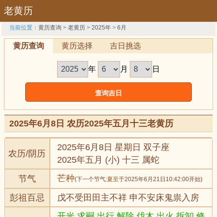
老黄历
当前位置：
黄历查询
>
老黄历
>
2025年
>
6月
黄历查询
黄历选择
吉日挑选
年
月
日
2025年6月8日 农历2025年五月十三老黄历
2025年6月8日 星期日 双子座
农历/阴历
2025年五月 (小) 十三 属蛇
芒种
节气
(下一个节气:
夏至
于2025年6月21日10:42:00开始)
彭祖百忌
戊不受田田主不祥 申不安床鬼祟入房
开光,求嗣,出行,解除,伐木,出火,拆卸,修