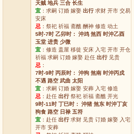
天贼 地兵 三合 长生
宜
：求嗣 订婚 嫁娶
出行
求财 开市 交易
安床
忌
：祭祀 祈福 斋醮 酬神 修造 动土
5时-7时 乙卯时： 沖鸡 煞西 时沖乙酉
玉堂 进贵 少微
宜
：修造 盖屋 移徙 安床 入宅 开市 开仓
祈福 求嗣 订婚 嫁娶 赴任
出行
见贵
忌
：
7时-9时 丙辰时： 沖狗 煞南 时沖丙戍
不遇 路空 武曲 太阳
宜
：求嗣 订婚 嫁娶 安葬 入宅 修造
忌
：赴任
出行
祭祀 祈福 斋醮 开光
9时-11时 丁巳时： 沖猪 煞东 时沖丁亥
狗食 路空 日禄 五符
宜
：赴任
出行
求财 见贵 订婚 嫁娶 入宅
开市 安葬