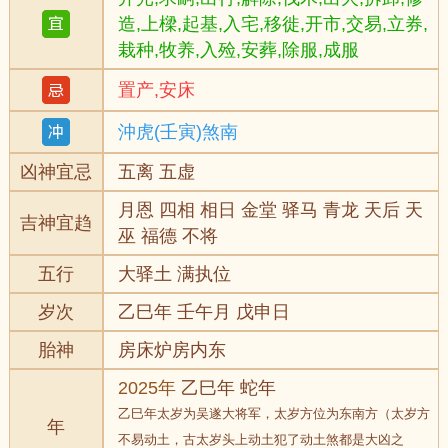
造,上樑,起基,入宅,移徙,开市,交易,立券,
栽种,牧养,入殓,安葬,除服,成服
置产,安床
沖虎(壬寅)煞南
凶神宜忌
五离 五虚
月恩 四相 相日 金堂 驿马 青龙 天后 天
吉神宜趋
巫 福德 不将
五行
大驿土 满执位
岁次
乙巳年 壬午月 戊申日
胎神
房床炉房内东
2025年
乙巳年 蛇年
乙巳年太岁为吴遂大将军，太岁方位为东南方（太岁方
年
不易动土，古太岁头上动土犯了动土煞都是大凶之