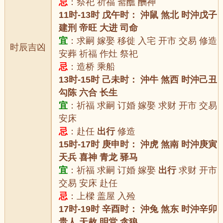
忌
：祭祀 祈福 斋醮 酬神
11时-13时 戊午时： 沖鼠 煞北 时沖戊子
建刑 帝旺 大进 司命
宜
：求嗣 嫁娶 移徙 入宅 开市 交易 修造
时辰吉凶
安葬 祈福 作灶 祭祀
忌
：造桥 乘船
13时-15时 己未时： 沖牛 煞西 时沖己丑
勾陈 六合 长生
宜
：祈福 求嗣 订婚 嫁娶 求财 开市 交易
安床
忌
：赴任
出行
修造
15时-17时 庚申时： 沖虎 煞南 时沖庚寅
天兵 喜神 青龙 驿马
宜
：祈福 求嗣 订婚 嫁娶
出行
求财 开市
交易 安床 赴任
忌
：上樑 盖屋 入殓
17时-19时 辛酉时： 沖兔 煞东 时沖辛卯
贵人 天赦 明堂 贪狼