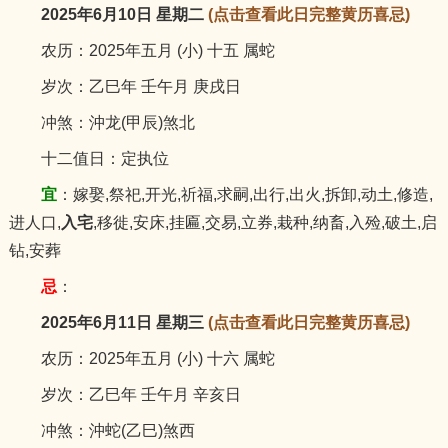
2025年6月10日 星期二
(点击查看此日完整黄历喜忌)
农历：2025年五月 (小) 十五 属蛇
岁次：乙巳年 壬午月 庚戌日
冲煞：沖龙(甲辰)煞北
十二值日：定执位
宜
：嫁娶,祭祀,开光,祈福,求嗣,出行,出火,拆卸,动土,修造,
进人口,
入宅
,移徙,安床,挂匾,交易,立券,栽种,纳畜,入殓,破土,启
钻,安葬
忌
：
2025年6月11日 星期三
(点击查看此日完整黄历喜忌)
农历：2025年五月 (小) 十六 属蛇
岁次：乙巳年 壬午月 辛亥日
冲煞：沖蛇(乙巳)煞西