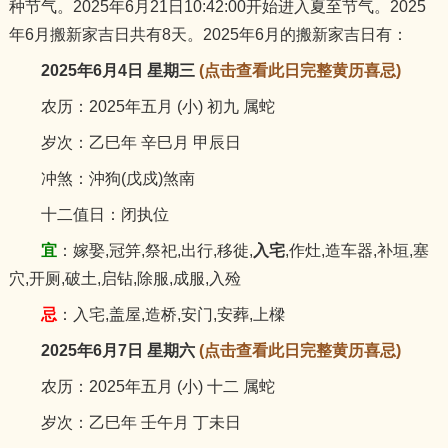
种节气。2025年6月21日10:42:00开始进入夏至节气。2025
猪
年6月搬新家吉日共有8天。2025年6月的搬新家吉日有：
2025年6月4日 星期三
(点击查看此日完整黄历喜忌)
农历：2025年五月 (小) 初九 属蛇
岁次：乙巳年 辛巳月 甲辰日
冲煞：沖狗(戊戍)煞南
十二值日：闭执位
宜
：嫁娶,冠笄,祭祀,出行,移徙,
入宅
,作灶,造车器,补垣,塞
穴,开厕,破土,启钻,除服,成服,入殓
忌
：入宅,盖屋,造桥,安门,安葬,上樑
2025年6月7日 星期六
(点击查看此日完整黄历喜忌)
农历：2025年五月 (小) 十二 属蛇
岁次：乙巳年 壬午月 丁未日