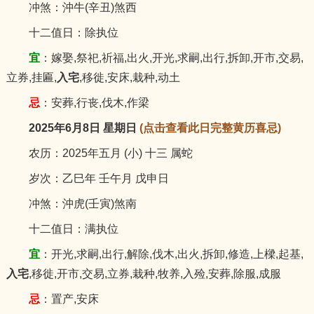
冲煞：沖牛(辛丑)煞西
十二值日：除执位
宜
：嫁娶,祭祀,祈福,出火,开光,求嗣,出行,拆卸,开市,交易,
立券,挂匾,
入宅
,移徙,安床,栽种,动土
忌
：安葬,行丧,伐木,作梁
2025年6月8日 星期日
(点击查看此日完整黄历喜忌)
农历：2025年五月 (小) 十三 属蛇
岁次：乙巳年 壬午月 戊申日
冲煞：沖虎(壬寅)煞南
十二值日：满执位
宜
：开光,求嗣,出行,解除,伐木,出火,拆卸,修造,上樑,起基,
入宅
,移徙,开市,交易,立券,栽种,牧养,入殓,安葬,除服,成服
忌
：置产,安床