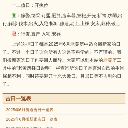
十二值日：开执位
宜
：嫁娶,纳采,订盟,冠笄,造车器,祭祀,开光,祈福,求嗣,出
行,解除,伐木,出火,
入宅
,拆卸,修造,动土,上樑,安床,栽种,破土
忌
：行丧,置产,入宅,安葬
上述这些日子都是2025年6月老黄历中适合搬新家的日
子。不过一个日子适合所有人这是不科学的、不严谨的。我
们搬新家选日子也要因人而异。大家可以到本站的
老黄历
工
具中的“老黄历择日说明”一栏查询所选日子是否对自己的生肖
属相不利，同时还要避开十恶大败日、月忌日等不吉利的日
子。
吉日一览表
2025年6月黄道吉日一览表
2025年6月搬新家吉日一览表