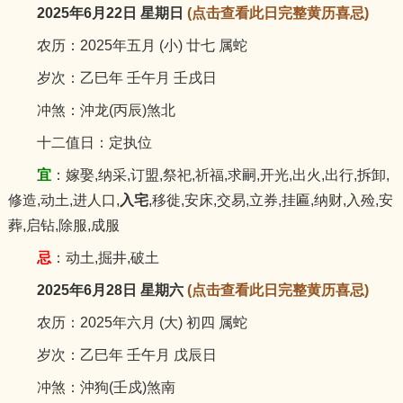
2025年6月22日 星期日
(点击查看此日完整黄历喜忌)
农历：2025年五月 (小) 廿七 属蛇
岁次：乙巳年 壬午月 壬戌日
冲煞：沖龙(丙辰)煞北
十二值日：定执位
宜
：嫁娶,纳采,订盟,祭祀,祈福,求嗣,开光,出火,出行,拆卸,
修造,动土,进人口,
入宅
,移徙,安床,交易,立券,挂匾,纳财,入殓,安
葬,启钻,除服,成服
忌
：动土,掘井,破土
2025年6月28日 星期六
(点击查看此日完整黄历喜忌)
农历：2025年六月 (大) 初四 属蛇
岁次：乙巳年 壬午月 戊辰日
冲煞：沖狗(壬戍)煞南