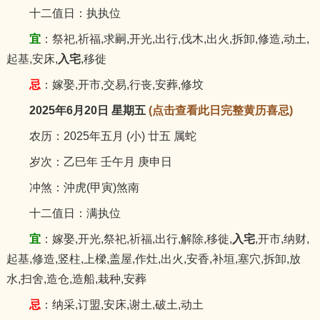
十二值日：执执位
宜
：祭祀,祈福,求嗣,开光,出行,伐木,出火,拆卸,修造,动土,
起基,安床,
入宅
,移徙
忌
：嫁娶,开市,交易,行丧,安葬,修坟
2025年6月20日 星期五
(点击查看此日完整黄历喜忌)
农历：2025年五月 (小) 廿五 属蛇
岁次：乙巳年 壬午月 庚申日
冲煞：沖虎(甲寅)煞南
十二值日：满执位
宜
：嫁娶,开光,祭祀,祈福,出行,解除,移徙,
入宅
,开市,纳财,
起基,修造,竖柱,上樑,盖屋,作灶,出火,安香,补垣,塞穴,拆卸,放
水,扫舍,造仓,造船,栽种,安葬
忌
：纳采,订盟,安床,谢土,破土,动土