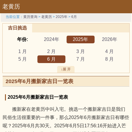
老黄历
当前位置：
黄历查询
>
老黄历
>
2025年
>
6月
吉日挑选
年份:
2024年
2025年
2026年
1 月
2 月
3 月
4 月
5 月
6 月
7 月
8 月
9 月
10 月
11 月
12 月
↓展 开
吉日:
安葬
出行
动土
2025年6月搬新家吉日一览表
祭祀
结婚
开工
开市
订婚
破土
搬新家
谢土
2025年6月搬新家吉日一览表
修坟
装修
搬家
黄道吉日
搬新家在老黄历中叫入宅。挑选一个搬新家吉日是我们
属相:
鼠
牛
虎
民俗生活很重要的一件事，那么2025年6月搬新家吉日有哪些
兔
龙
蛇
马
呢？2025年6月共30天。2025年6月5日17:56:16开始进入芒
羊
猴
鸡
狗