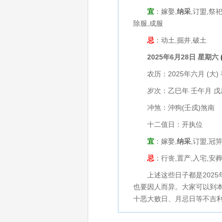
宜
：嫁娶,
纳采
,订盟,祭
除服,成服
忌
：动土,掘井,破土
2025年6月28日 星期六
农历：2025年六月 (大) 
岁次：乙巳年 壬午月 戊
冲煞：沖狗(壬戍)煞南
十二值日：开执位
宜
：嫁娶,
纳采
,订盟,冠
忌
：行丧,置产,入宅,安
上述这些日子都是2025
也要因人而异。大家可以到
十恶大败日、月忌日等不吉