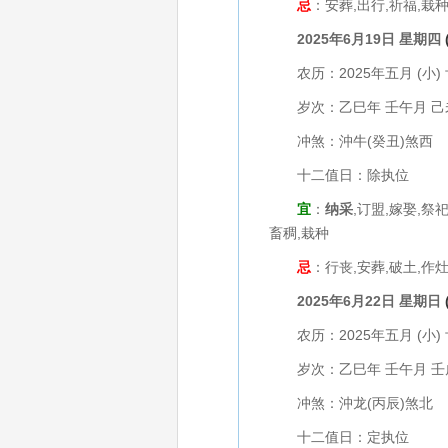
忌
：安葬,出行,祈福,栽
2025年6月19日 星期四
农历：2025年五月 (小) 
岁次：乙巳年 壬午月 己
冲煞：沖牛(癸丑)煞西
十二值日：除执位
宜
：
纳采
,订盟,嫁娶,祭
畜稠,栽种
忌
：行丧,安葬,破土,作灶
2025年6月22日 星期日
农历：2025年五月 (小) 
岁次：乙巳年 壬午月 壬
冲煞：沖龙(丙辰)煞北
十二值日：定执位