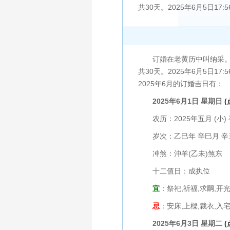
共30天。2025年6月5日17:
订婚在老黄历中叫纳采。挑选
共30天。2025年6月5日17
2025年6月的订婚吉日有：
2025年6月1日 星期日
农历：2025年五月 (小) 
岁次：乙巳年 辛巳月 辛
冲煞：沖羊(乙未)煞东
十二值日：成执位
宜
：祭祀,祈福,求嗣,开光
忌
：安床,上樑,裁衣,入宅
2025年6月3日 星期二