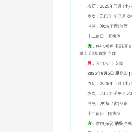
农历：2025年五月 (小) 
岁次：乙巳年 辛巳月 癸
冲煞：沖鸡(丁酉)煞西
十二值日：开执位
宜
：祭祀,祈福,求嗣,开光
谢土,启钻,修坟,立碑
忌
：入宅,安门,安葬
2025年6月5日 星期四
农历：2025年五月 (小) 
岁次：乙巳年 壬午月 乙
冲煞：沖猪(己亥)煞东
十二值日：闭执位
宜
：求嗣,嫁娶,
纳采
,合