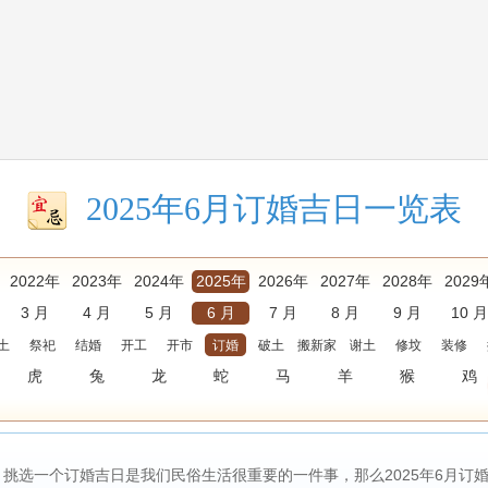
2025年6月订婚吉日一览表
2022年
2023年
2024年
2025年
2026年
2027年
2028年
2029
3 月
4 月
5 月
6 月
7 月
8 月
9 月
10 月
土
祭祀
结婚
开工
开市
订婚
破土
搬新家
谢土
修坟
装修
虎
兔
龙
蛇
马
羊
猴
鸡
挑选一个订婚吉日是我们民俗生活很重要的一件事，那么2025年6月订婚吉