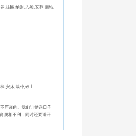
券,挂匾,纳财,入殓,安葬,启钻,
上樑,安床,栽种,破土
、不严谨的。我们订婚选日子
生肖属相不利，同时还要避开