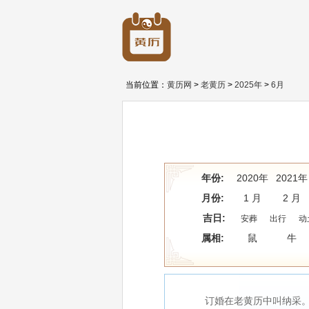
当前位置：
黄历网
>
老黄历
>
2025年
>
6月
年份:
2020年
2021年
月份:
1 月
2 月
吉日:
安葬
出行
动
属相:
鼠
牛
订婚在老黄历中叫纳采。