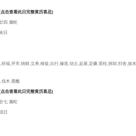
种
(点击查看此日完整黄历喜忌)
廿四 属蛇
未日
祀,祈福,开市,纳财,立券,移徙,出行,修造,动土,起基,定磉,竖柱,拆卸,扫舍,放水
,伐木,斋醮
(点击查看此日完整黄历喜忌)
廿七 属蛇
戌日