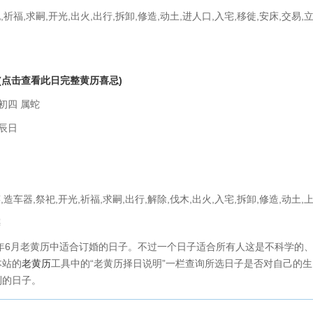
祀,祈福,求嗣,开光,出火,出行,拆卸,修造,动土,进人口,入宅,移徙,安床,交易,立
(点击查看此日完整黄历喜忌)
初四 属蛇
辰日
笄,造车器,祭祀,开光,祈福,求嗣,出行,解除,伐木,出火,入宅,拆卸,修造,动土,
葬
年6月老黄历中适合订婚的日子。不过一个日子适合所有人这是不科学的
本站的
老黄历
工具中的“老黄历择日说明”一栏查询所选日子是否对自己的
利的日子。