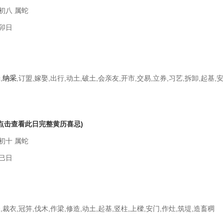
初八 属蛇
卯日
,
纳采
,订盟,嫁娶,出行,动土,破土,会亲友,开市,交易,立券,习艺,拆卸,起基,安
(点击查看此日完整黄历喜忌)
初十 属蛇
巳日
帐,裁衣,冠笄,伐木,作梁,修造,动土,起基,竖柱,上樑,安门,作灶,筑堤,造畜稠