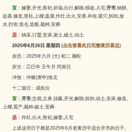
宜
：嫁娶,开光,祭祀,祈福,出行,解除,移徙,入宅,
开市
,纳财,
起基,修造,竖柱,上樑,盖屋,作灶,出火,安香,补垣,塞穴,拆卸,放
水,扫舍,造仓,造船,栽种,安葬
忌
：纳采,订盟,安床,谢土,破土,动土
2025年6月26日 星期四
(点击查看此日完整黄历喜忌)
农历：2025年六月 (大) 初二 属蛇
岁次：乙巳年 壬午月 丙寅日
冲煞：沖猴(庚申)煞北
十二值日：成执位
宜
：
开市
,交易,立券,挂匾,开光,解除,拆卸,动土,安床,修造,
上樑,置产,栽种,破土,安葬
忌
：作灶,出火,祭祀,嫁娶,入宅
上述这些日子都是2025年6月老黄历中适合开市的日子。