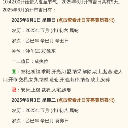
10:42:00开始进入夏至节气。2025年6月开市吉日共有9天。
猪
2025年6月的开市吉日有：
2025年6月1日 星期日
(点击查看此日完整黄历喜忌)
农历：2025年五月 (小) 初六 属蛇
岁次：乙巳年 辛巳月 辛丑日
冲煞：沖羊(乙未)煞东
十二值日：成执位
宜
：祭祀,祈福,求嗣,开光,订盟,纳采,解除,动土,起基,进人
口,
开市
,交易,立券,纳财,造仓,开池,栽种,纳畜,破土,安葬
忌
：安床,上樑,裁衣,入宅,嫁娶
2025年6月3日 星期二
(点击查看此日完整黄历喜忌)
农历：2025年五月 (小) 初八 属蛇
岁次：乙巳年 辛巳月 癸卯日