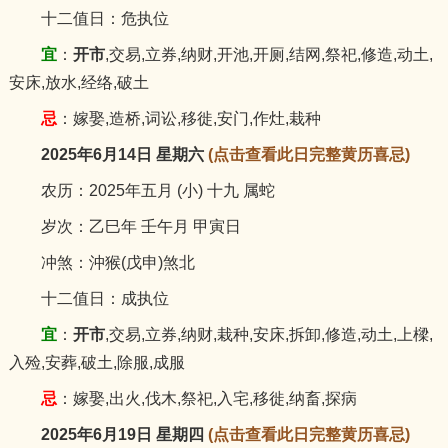
十二值日：危执位
宜
：
开市
,交易,立券,纳财,开池,开厕,结网,祭祀,修造,动土,
安床,放水,经络,破土
忌
：嫁娶,造桥,词讼,移徙,安门,作灶,栽种
2025年6月14日 星期六
(点击查看此日完整黄历喜忌)
农历：2025年五月 (小) 十九 属蛇
岁次：乙巳年 壬午月 甲寅日
冲煞：沖猴(戊申)煞北
十二值日：成执位
宜
：
开市
,交易,立券,纳财,栽种,安床,拆卸,修造,动土,上樑,
入殓,安葬,破土,除服,成服
忌
：嫁娶,出火,伐木,祭祀,入宅,移徙,纳畜,探病
2025年6月19日 星期四
(点击查看此日完整黄历喜忌)