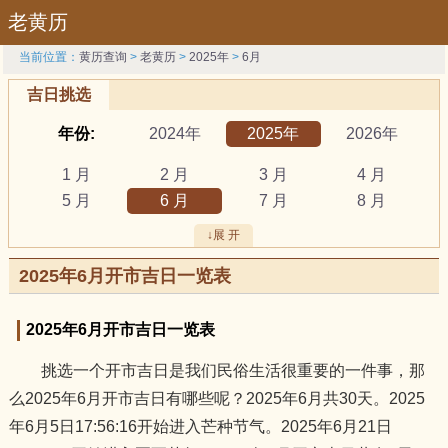
老黄历
当前位置：
黄历查询
>
老黄历
>
2025年
>
6月
吉日挑选
年份:
2024年
2025年
2026年
1 月
2 月
3 月
4 月
5 月
6 月
7 月
8 月
9 月
10 月
11 月
12 月
↓展 开
吉日:
安葬
出行
动土
2025年6月开市吉日一览表
祭祀
结婚
开工
开市
订婚
破土
搬新家
谢土
2025年6月开市吉日一览表
修坟
装修
搬家
黄道吉日
挑选一个开市吉日是我们民俗生活很重要的一件事，那
属相:
鼠
牛
虎
么2025年6月开市吉日有哪些呢？2025年6月共30天。2025
兔
龙
蛇
马
年6月5日17:56:16开始进入芒种节气。2025年6月21日
羊
猴
鸡
狗