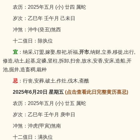
农历：2025年五月 (小) 廿四 属蛇
岁次：乙巳年 壬午月 己未日
冲煞：沖牛(癸丑)煞西
十二值日：除执位
宜
：纳采,订盟,嫁娶,祭祀,祈福,
开市
,纳财,立券,移徙,出行,
修造,动土,起基,定磉,竖柱,拆卸,扫舍,放水,安香,安床,造船,开
池,掘井,造畜稠,栽种
忌
：行丧,安葬,破土,作灶,伐木,斋醮
2025年6月20日 星期五
(点击查看此日完整黄历喜忌)
农历：2025年五月 (小) 廿五 属蛇
岁次：乙巳年 壬午月 庚申日
冲煞：沖虎(甲寅)煞南
十二值日：满执位