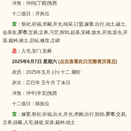
冲煞：沖鸡(丁酉)煞西
十二值日：开执位
宜
：祭祀,祈福,求嗣,开光,纳采,订盟,嫁娶,出行,动土,破土,
会亲友,
开市
,交易,立券,习艺,拆卸,起基,安碓,放水,开池,造仓,开
渠,栽种,谢土,启钻,修坟,立碑
忌
：入宅,安门,安葬
2025年6月7日 星期六
(点击查看此日完整黄历喜忌)
农历：2025年五月 (小) 十二 属蛇
岁次：乙巳年 壬午月 丁未日
冲煞：沖牛(辛丑)煞西
十二值日：除执位
宜
：嫁娶,祭祀,祈福,出火,开光,求嗣,出行,拆卸,
开市
,交易,
立券,挂匾,入宅,移徙,安床,栽种,动土