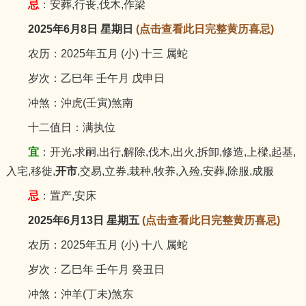
忌
：安葬,行丧,伐木,作梁
2025年6月8日 星期日
(点击查看此日完整黄历喜忌)
农历：2025年五月 (小) 十三 属蛇
岁次：乙巳年 壬午月 戊申日
冲煞：沖虎(壬寅)煞南
十二值日：满执位
宜
：开光,求嗣,出行,解除,伐木,出火,拆卸,修造,上樑,起基,
入宅,移徙,
开市
,交易,立券,栽种,牧养,入殓,安葬,除服,成服
忌
：置产,安床
2025年6月13日 星期五
(点击查看此日完整黄历喜忌)
农历：2025年五月 (小) 十八 属蛇
岁次：乙巳年 壬午月 癸丑日
冲煞：沖羊(丁未)煞东