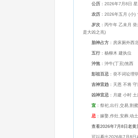
公历
：2026年7月8日 
农历
：2026年五月 (小)
岁次
：丙午年 乙未月 
是大凶之兆)
胎神占方
：房床厕外西
五行
：杨柳木 建执位
沖煞
：沖牛(丁丑)煞西
彭祖百忌
：癸不词讼理弱
吉神宜趋
：天恩 不将 守
凶神宜忌
：月建 小时 土
宜
：祭祀,出行,交易,割
忌
：嫁娶,作灶,安葬,动土
查看2026年7月8日老
可以看出2026年7月8日