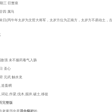
星期三 巨蟹座
 廿四 属马
癸未日(丙午年太岁为文哲大将军，太岁方位为正南方，太岁方不易动土，
北
敌强 未不服药毒气入肠
日 圣心
府 元武 触水龙
蜜,造畜稠
,词讼,作梁,伐木,掘井,破土,移徙
黄历完整版
在老黄历中是
适合祭祀
的。