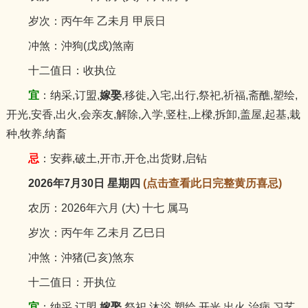
岁次：丙午年 乙未月 甲辰日
冲煞：沖狗(戊戍)煞南
十二值日：收执位
宜
：纳采,订盟,
嫁娶
,移徙,入宅,出行,祭祀,祈福,斋醮,塑绘,
开光,安香,出火,会亲友,解除,入学,竖柱,上樑,拆卸,盖屋,起基,栽
种,牧养,纳畜
忌
：安葬,破土,开市,开仓,出货财,启钻
2026年7月30日 星期四
(点击查看此日完整黄历喜忌)
农历：2026年六月 (大) 十七 属马
岁次：丙午年 乙未月 乙巳日
冲煞：沖猪(己亥)煞东
十二值日：开执位
宜
：纳采,订盟,
嫁娶
,祭祀,沐浴,塑绘,开光,出火,治病,习艺,