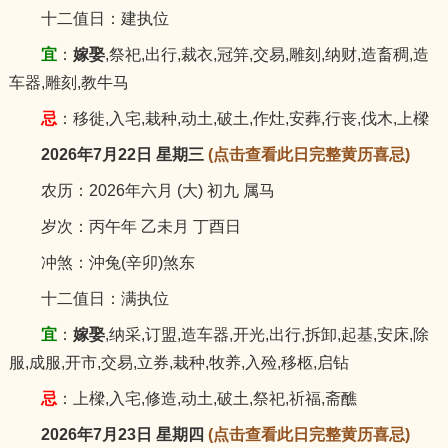
十二值日：建执位
宜
：
嫁娶
,祭祀,出行,裁衣,冠笄,交易,雕刻,纳财,造畜稠,造
车器,雕刻,教牛马
忌
：移徙,入宅,栽种,动土,破土,作灶,安葬,行丧,伐木,上樑
2026年7月22日 星期三
(点击查看此日完整黄历喜忌)
农历：2026年六月 (大) 初九 属马
岁次：丙午年 乙未月 丁酉日
冲煞：沖兔(辛卯)煞东
十二值日：满执位
宜
：
嫁娶
,纳采,订盟,造车器,开光,出行,拆卸,起基,安床,除
服,成服,开市,交易,立券,栽种,牧养,入殓,移柩,启钻
忌
：上樑,入宅,修造,动土,破土,祭祀,祈福,斋醮
2026年7月23日 星期四
(点击查看此日完整黄历喜忌)