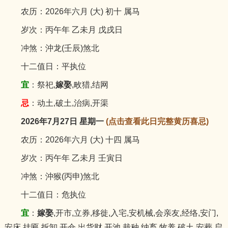
农历：2026年六月 (大) 初十 属马
岁次：丙午年 乙未月 戊戌日
冲煞：沖龙(壬辰)煞北
十二值日：平执位
宜
：祭祀,
嫁娶
,畋猎,结网
忌
：动土,破土,治病,开渠
2026年7月27日 星期一
(点击查看此日完整黄历喜忌)
农历：2026年六月 (大) 十四 属马
岁次：丙午年 乙未月 壬寅日
冲煞：沖猴(丙申)煞北
十二值日：危执位
宜
：
嫁娶
,开市,立券,移徙,入宅,安机械,会亲友,经络,安门,
安床,挂匾,拆卸,开仓,出货财,开池,栽种,纳畜,牧养,破土,安葬,启