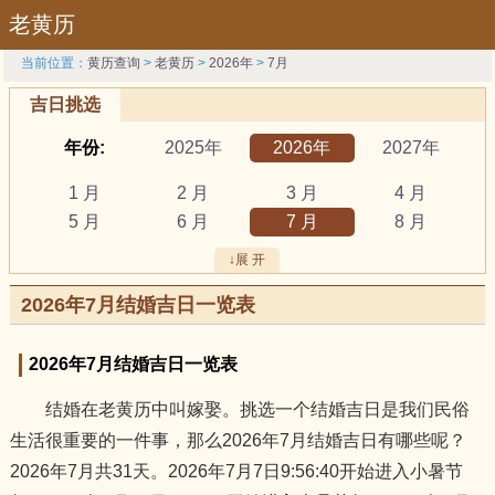
老黄历
当前位置：
黄历查询
>
老黄历
>
2026年
>
7月
吉日挑选
年份:
2025年
2026年
2027年
1 月
2 月
3 月
4 月
5 月
6 月
7 月
8 月
9 月
10 月
11 月
12 月
↓展 开
吉日:
安葬
出行
动土
2026年7月结婚吉日一览表
祭祀
结婚
开工
开市
订婚
破土
搬新家
谢土
2026年7月结婚吉日一览表
修坟
装修
搬家
黄道吉日
结婚在老黄历中叫嫁娶。挑选一个结婚吉日是我们民俗
属相:
鼠
牛
虎
生活很重要的一件事，那么2026年7月结婚吉日有哪些呢？
兔
龙
蛇
马
2026年7月共31天。2026年7月7日9:56:40开始进入小暑节
羊
猴
鸡
狗