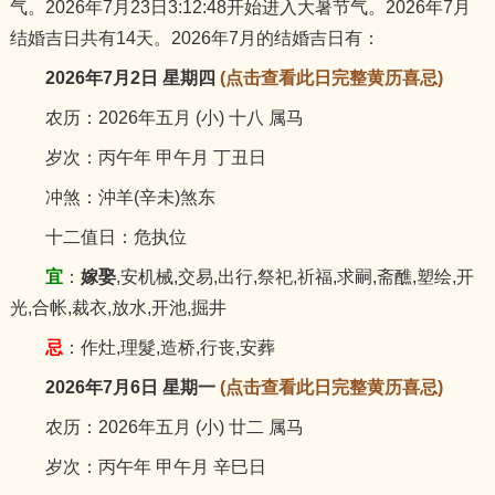
气。2026年7月23日3:12:48开始进入大暑节气。2026年7月
猪
结婚吉日共有14天。2026年7月的结婚吉日有：
2026年7月2日 星期四
(点击查看此日完整黄历喜忌)
农历：2026年五月 (小) 十八 属马
岁次：丙午年 甲午月 丁丑日
冲煞：沖羊(辛未)煞东
十二值日：危执位
宜
：
嫁娶
,安机械,交易,出行,祭祀,祈福,求嗣,斋醮,塑绘,开
光,合帐,裁衣,放水,开池,掘井
忌
：作灶,理髮,造桥,行丧,安葬
2026年7月6日 星期一
(点击查看此日完整黄历喜忌)
农历：2026年五月 (小) 廿二 属马
岁次：丙午年 甲午月 辛巳日