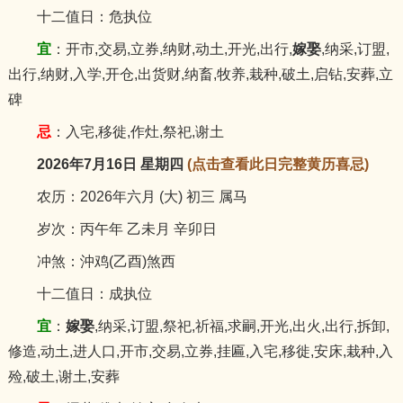
十二值日：危执位
宜
：开市,交易,立券,纳财,动土,开光,出行,
嫁娶
,纳采,订盟,
出行,纳财,入学,开仓,出货财,纳畜,牧养,栽种,破土,启钻,安葬,立
碑
忌
：入宅,移徙,作灶,祭祀,谢土
2026年7月16日 星期四
(点击查看此日完整黄历喜忌)
农历：2026年六月 (大) 初三 属马
岁次：丙午年 乙未月 辛卯日
冲煞：沖鸡(乙酉)煞西
十二值日：成执位
宜
：
嫁娶
,纳采,订盟,祭祀,祈福,求嗣,开光,出火,出行,拆卸,
修造,动土,进人口,开市,交易,立券,挂匾,入宅,移徙,安床,栽种,入
殓,破土,谢土,安葬