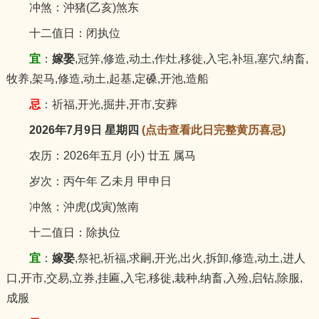
冲煞：沖猪(乙亥)煞东
十二值日：闭执位
宜
：
嫁娶
,冠笄,修造,动土,作灶,移徙,入宅,补垣,塞穴,纳畜,
牧养,架马,修造,动土,起基,定磉,开池,造船
忌
：祈福,开光,掘井,开市,安葬
2026年7月9日 星期四
(点击查看此日完整黄历喜忌)
农历：2026年五月 (小) 廿五 属马
岁次：丙午年 乙未月 甲申日
冲煞：沖虎(戊寅)煞南
十二值日：除执位
宜
：
嫁娶
,祭祀,祈福,求嗣,开光,出火,拆卸,修造,动土,进人
口,开市,交易,立券,挂匾,入宅,移徙,栽种,纳畜,入殓,启钻,除服,
成服