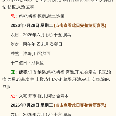
钻,移柩,入殓,立碑
忌
：祭祀,祈福,探病,谢土,造桥
2026年7月28日 星期二
(点击查看此日完整黄历喜忌)
农历：2026年六月 (大) 十五 属马
岁次：丙午年 乙未月 癸卯日
冲煞：沖鸡(丁酉)煞西
十二值日：成执位
宜
：
嫁娶
,订盟,纳采,祭祀,祈福,斋醮,开光,会亲友,求医,治
病,盖屋,起基,竖柱,上樑,安门,安碓,筑堤,开池,破土,安葬,除服,
成服
忌
：入宅,开市,掘井,词讼,合寿木
2026年7月29日 星期三
(点击查看此日完整黄历喜忌)
农历：2026年六月 (大) 十六 属马