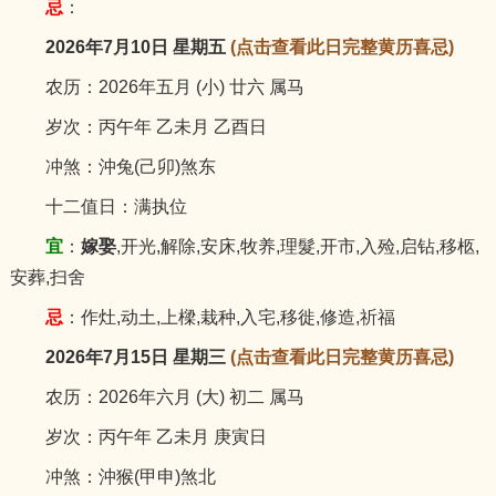
忌
：
2026年7月10日 星期五
(点击查看此日完整黄历喜忌)
农历：2026年五月 (小) 廿六 属马
岁次：丙午年 乙未月 乙酉日
冲煞：沖兔(己卯)煞东
十二值日：满执位
宜
：
嫁娶
,开光,解除,安床,牧养,理髮,开市,入殓,启钻,移柩,
安葬,扫舍
忌
：作灶,动土,上樑,栽种,入宅,移徙,修造,祈福
2026年7月15日 星期三
(点击查看此日完整黄历喜忌)
农历：2026年六月 (大) 初二 属马
岁次：丙午年 乙未月 庚寅日
冲煞：沖猴(甲申)煞北