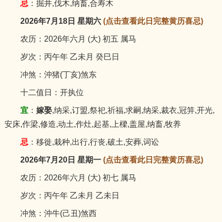
忌
：掘井,伐木,纳畜,合寿木
2026年7月18日 星期六
(点击查看此日完整黄历喜忌)
农历：2026年六月 (大) 初五 属马
岁次：丙午年 乙未月 癸巳日
冲煞：沖猪(丁亥)煞东
十二值日：开执位
宜
：
嫁娶
,纳采,订盟,祭祀,祈福,求嗣,纳采,裁衣,冠笄,开光,
安床,作梁,修造,动土,作灶,起基,上樑,盖屋,纳畜,牧养
忌
：移徙,栽种,出行,行丧,破土,安葬,词讼
2026年7月20日 星期一
(点击查看此日完整黄历喜忌)
农历：2026年六月 (大) 初七 属马
岁次：丙午年 乙未月 乙未日
冲煞：沖牛(己丑)煞西