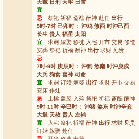
天贼 日刑 天牢 日害
宜
：
忌
：祭祀 祈福 斋醮 酬神 赴任
出行
5时-7时 己卯时： 沖鸡 煞西 时沖己酉
长生 贵人 福星 太阳
宜
：求嗣 嫁娶 移徙 入宅 开市 交易 修造
安葬 祭祀 祈福 酬神
出行
求财 见贵
忌
：
7时-9时 庚辰时： 沖狗 煞南 时沖庚戍
天兵 狗食 喜神 司命
宜
：求嗣 订婚 嫁娶
出行
求财 开市 交易
安床 作灶
忌
：上樑 盖屋 入殓 祭祀 祈福 斋醮 酬神
9时-11时 辛巳时： 沖猪 煞东 时沖辛亥
大退 天赦 贵人 左辅
宜
：入宅 祭祀 祈福 酬神
出行
求财 见贵
订婚 嫁娶 赴任