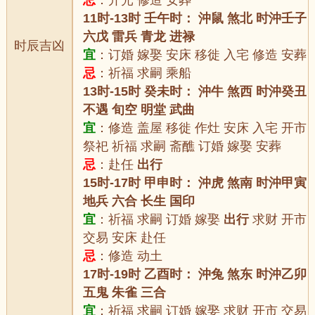
忌
：开光 修造 安葬
11时-13时 壬午时： 沖鼠 煞北 时沖壬子
六戊 雷兵 青龙 进禄
时辰吉凶
宜
：订婚 嫁娶 安床 移徙 入宅 修造 安葬
忌
：祈福 求嗣 乘船
13时-15时 癸未时： 沖牛 煞西 时沖癸丑
不遇 旬空 明堂 武曲
宜
：修造 盖屋 移徙 作灶 安床 入宅 开市
祭祀 祈福 求嗣 斋醮 订婚 嫁娶 安葬
忌
：赴任
出行
15时-17时 甲申时： 沖虎 煞南 时沖甲寅
地兵 六合 长生 国印
宜
：祈福 求嗣 订婚 嫁娶
出行
求财 开市
交易 安床 赴任
忌
：修造 动土
17时-19时 乙酉时： 沖兔 煞东 时沖乙卯
五鬼 朱雀 三合
宜
：祈福 求嗣 订婚 嫁娶 求财 开市 交易