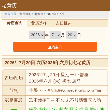
老黄历
当前位置：
黄历查询
>
老黄历
>
2026年
>
7月
黄历查询
黄历选择
吉日挑选
年
月
日
2026年7月20日 农历2026年六月初七老黄历
2026年7月20日 星期一 巨蟹座
农历/阴历
2026年六月 (大) 初七 属马
小暑
节气
(下一个节气:
大暑
于2026年7月23日3:12:48开始)
彭祖百忌
乙不栽植千株不长 未不服药毒气入肠
嫁娶,祭祀,出行,裁衣,冠笄,交易,雕刻,纳