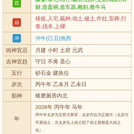
财,造畜稠,造车器,雕刻,教牛马
移徙,入宅,栽种,动土,破土,作灶,安葬,行
丧,伐木,上樑
沖牛(己丑)煞西
凶神宜忌
月建 小时 土府 元武
吉神宜趋
守日 不将 圣心
五行
砂石金 建执位
岁次
丙午年 乙未月 乙未日
胎神
碓磨厕房内北
2026年
丙午年 马年
丙午年太岁为文哲大将军，太岁方位为正南方（太岁方
年
不易动土，古太岁头上动土犯了动土煞都是大凶之
兆）。