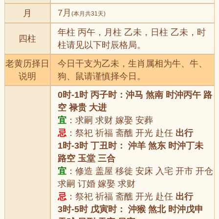
7月
月
(本月共31天)
年柱 丙午，月柱 乙未，日柱 乙未，时
四柱
柱请见以下时辰格局。
老黄历择日
今日干支为乙未，生肖属相为牛、牛、
说明
狗、鼠请谨慎择今日。
0时-1时 丙子时：沖马 煞南 时沖丙午 路
空 禄贵 大进
宜
：求嗣 求财 嫁娶 安葬
忌
：祭祀 祈福 斋醮 开光 赴任
出行
1时-3时 丁丑时： 沖羊 煞东 时沖丁未
路空 玉堂 三合
宜
：修造 盖屋 移徙 安床 入宅 开市 开仓
求嗣 订婚 嫁娶 求财
忌
：祭祀 祈福 斋醮 开光 赴任
出行
3时-5时 戊寅时： 沖猴 煞北 时沖戊申