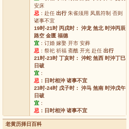
安床
忌
：赴任
出行
朱雀须用 凤凰符制 否则
诸事不宜
19时-21时 丙戌时： 沖龙 煞北 时沖丙辰
路空 金匮 福德
宜
：订婚 嫁娶 开市 安葬
忌
：祭祀 祈福 斋醮 开光 赴任
出行
21时-23时 丁亥时： 沖蛇 煞西 时沖丁巳
日破
宜
：
忌
：日时相沖 诸事不宜
23时-24时 戊子时： 沖马 煞南 时沖戊午
日破
宜
：
忌
：日时相沖 诸事不宜
老黄历择日百科