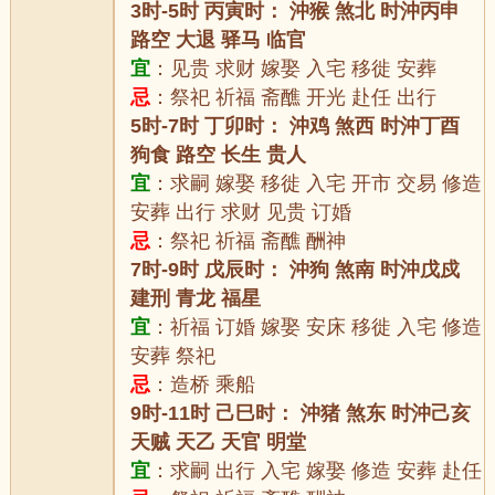
3时-5时 丙寅时： 沖猴 煞北 时沖丙申
路空 大退 驿马 临官
宜
：见贵 求财 嫁娶 入宅 移徙 安葬
忌
：祭祀 祈福 斋醮 开光 赴任 出行
5时-7时 丁卯时： 沖鸡 煞西 时沖丁酉
狗食 路空 长生 贵人
宜
：求嗣 嫁娶 移徙 入宅 开市 交易 修造
安葬 出行 求财 见贵 订婚
忌
：祭祀 祈福 斋醮 酬神
7时-9时 戊辰时： 沖狗 煞南 时沖戊戍
建刑 青龙 福星
宜
：祈福 订婚 嫁娶 安床 移徙 入宅 修造
安葬 祭祀
忌
：造桥 乘船
9时-11时 己巳时： 沖猪 煞东 时沖己亥
天贼 天乙 天官 明堂
宜
：求嗣 出行 入宅 嫁娶 修造 安葬 赴任