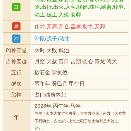
除,出行,出火,入宅,移徙,栽种,纳畜,牧养,
动土,破土,入殓,安葬
作灶,安床,开仓,盖屋,动土,安葬
沖鼠(戊子)煞北
凶神宜忌
大时 大败 咸池
吉神宜趋
月空 天赦 官日 吉期 圣心 青龙 鸣犬
五行
砂石金 除执位
岁次
丙午年 癸巳月 甲午日
胎神
占门碓房内北
2026年
丙午年 马年
丙午年太岁为文哲大将军，太岁方位为正南方（太岁方
年
不易动土，古太岁头上动土犯了动土煞都是大凶之
兆）。