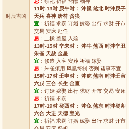
忌
：祭祀 祈福 斋醮 酬神
11时-13时 庚午时： 沖鼠 煞北 时沖庚子
时辰吉凶
天兵 喜神 唐符 贪狼
宜
：祈福 求嗣 订婚 嫁娶 出行 求财 开市
交易 安床 赴任
忌
：上樑 盖屋 入殓
13时-15时 辛未时： 沖牛 煞西 时沖辛丑
朱雀 天赦 金星
宜
：修造 入宅 安葬 祈福 嫁娶
忌
：朱雀须用 凤凰符制 否则 诸事不宜
15时-17时 壬申时： 沖虎 煞南 时沖壬寅
六戊 三合 长生 金匮
宜
：订婚 嫁娶 出行 求财 开市 交易 安床
忌
：祈福 求嗣
17时-19时 癸酉时： 沖兔 煞东 时沖癸卯
六合 大进 天德 宝光
宜
：祈福 求嗣 订婚 嫁娶 出行 求财 开市
交易 安床 祭祀