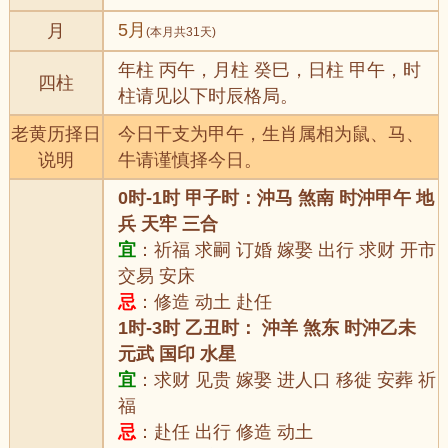
5月
月
(本月共31天)
年柱 丙午，月柱 癸巳，日柱 甲午，时
四柱
柱请见以下时辰格局。
老黄历择日
今日干支为甲午，生肖属相为鼠、马、
说明
牛请谨慎择今日。
0时-1时 甲子时：沖马 煞南 时沖甲午 地
兵 天牢 三合
宜
：祈福 求嗣 订婚 嫁娶 出行 求财 开市
交易 安床
忌
：修造 动土 赴任
1时-3时 乙丑时： 沖羊 煞东 时沖乙未
元武 国印 水星
宜
：求财 见贵 嫁娶 进人口 移徙 安葬 祈
福
忌
：赴任 出行 修造 动土