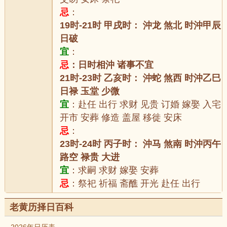
忌
：
19时-21时 甲戌时： 沖龙 煞北 时沖甲辰
日破
宜
：
忌
：日时相沖 诸事不宜
21时-23时 乙亥时： 沖蛇 煞西 时沖乙巳
日禄 玉堂 少微
宜
：赴任 出行 求财 见贵 订婚 嫁娶 入宅
开市 安葬 修造 盖屋 移徙 安床
忌
：
23时-24时 丙子时： 沖马 煞南 时沖丙午
路空 禄贵 大进
宜
：求嗣 求财 嫁娶 安葬
忌
：祭祀 祈福 斋醮 开光 赴任 出行
老黄历择日百科