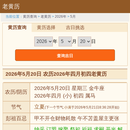
老黄历
当前位置：
黄历查询
>
老黄历
>
2026年
>
5月
黄历查询
黄历选择
吉日挑选
年
月
日
2026年5月20日 农历2026年四月初四老黄历
2026年5月20日 星期三 金牛座
农历/阴历
2026年四月 (小) 初四 属马
立夏
节气
(下一个节气:
小满
于2026年5月21日8:36:28开始)
彭祖百忌
甲不开仓财物耗散 午不苫盖屋主更张
纳采,订盟,嫁娶,祭祀,祈福,求嗣,开光,解