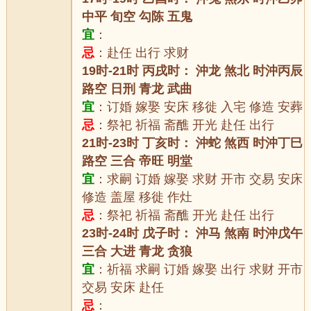
中平 旬空 勾陈 五鬼
宜
：
忌
：赴任 出行 求财
19时-21时 丙戌时： 沖龙 煞北 时沖丙辰
路空 日刑 青龙 武曲
宜
：订婚 嫁娶 安床 移徙 入宅 修造 安葬
忌
：祭祀 祈福 斋醮 开光 赴任 出行
21时-23时 丁亥时： 沖蛇 煞西 时沖丁巳
路空 三合 帝旺 明堂
宜
：求嗣 订婚 嫁娶 求财 开市 交易 安床
修造 盖屋 移徙 作灶
忌
：祭祀 祈福 斋醮 开光 赴任 出行
23时-24时 戊子时： 沖马 煞南 时沖戊午
三合 大进 青龙 贪狼
宜
：祈福 求嗣 订婚 嫁娶 出行 求财 开市
交易 安床 赴任
忌
：