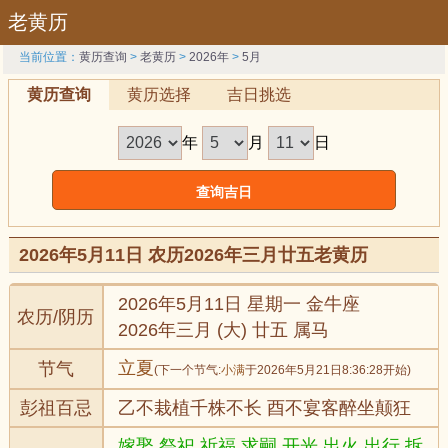
老黄历
当前位置：
黄历查询
>
老黄历
>
2026年
>
5月
黄历查询
黄历选择
吉日挑选
年
月
日
2026年5月11日 农历2026年三月廿五老黄历
2026年5月11日 星期一 金牛座
农历/阴历
2026年三月 (大) 廿五 属马
立夏
节气
(下一个节气:
小满
于2026年5月21日8:36:28开始)
彭祖百忌
乙不栽植千株不长 酉不宴客醉坐颠狂
嫁娶,祭祀,祈福,求嗣,开光,出火,出行,拆