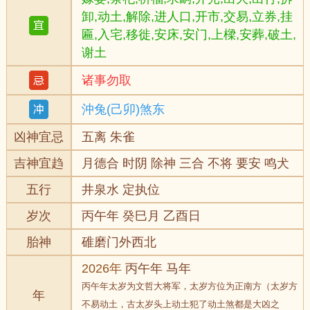
卸,动土,解除,进人口,开市,交易,立券,挂
匾,入宅,移徙,安床,安门,上樑,安葬,破土,
谢土
诸事勿取
沖兔(己卯)煞东
凶神宜忌
五离 朱雀
吉神宜趋
月德合 时阴 除神 三合 不将 要安 鸣犬
五行
井泉水 定执位
岁次
丙午年 癸巳月 乙酉日
胎神
碓磨门外西北
2026年
丙午年 马年
丙午年太岁为文哲大将军，太岁方位为正南方（太岁方
年
不易动土，古太岁头上动土犯了动土煞都是大凶之