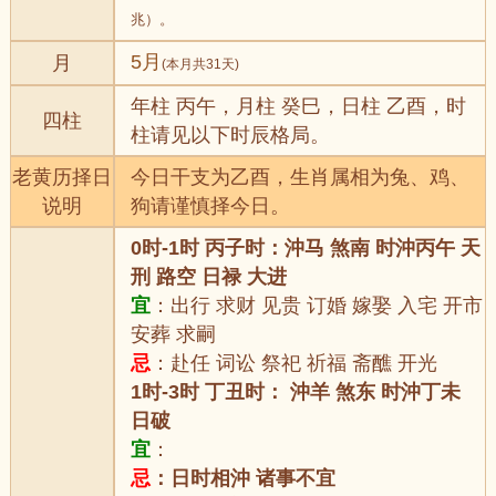
兆）。
5月
月
(本月共31天)
年柱 丙午，月柱 癸巳，日柱 乙酉，时
四柱
柱请见以下时辰格局。
老黄历择日
今日干支为乙酉，生肖属相为兔、鸡、
说明
狗请谨慎择今日。
0时-1时 丙子时：沖马 煞南 时沖丙午 天
刑 路空 日禄 大进
宜
：出行 求财 见贵 订婚 嫁娶 入宅 开市
安葬 求嗣
忌
：赴任 词讼 祭祀 祈福 斋醮 开光
1时-3时 丁丑时： 沖羊 煞东 时沖丁未
日破
宜
：
忌
：日时相沖 诸事不宜