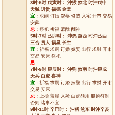
3时-5时 戊寅时： 沖猴 煞北 时沖戊申
天贼 进贵 福德 金匮
宜
：求嗣 订婚 嫁娶 修造 入宅 开市 交易
安葬
忌
：祭祀 祈福 斋醮 酬神
5时-7时 己卯时： 沖鸡 煞西 时沖己酉
三合 贵人 福星 长生
宜
：祈福 求嗣 订婚 嫁娶 出行 求财 开市
交易 安床 祭祀
忌
：
7时-9时 庚辰时： 沖狗 煞南 时沖庚戍
天兵 白虎 喜神
宜
：祈福 求嗣 订婚 嫁娶 出行 求财 开市
交易 安床
忌
：上樑 盖屋 入殓 白虎须用 麒麟符制
否则 诸事不宜
9时-11时 辛巳时： 沖猪 煞东 时沖辛亥