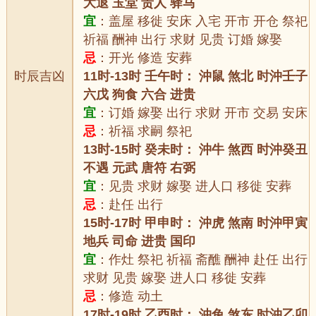
大退 玉堂 贵人 驿马
宜
：盖屋 移徙 安床 入宅 开市 开仓 祭祀
祈福 酬神 出行 求财 见贵 订婚 嫁娶
忌
：开光 修造 安葬
时辰吉凶
11时-13时 壬午时： 沖鼠 煞北 时沖壬子
六戊 狗食 六合 进贵
宜
：订婚 嫁娶 出行 求财 开市 交易 安床
忌
：祈福 求嗣 祭祀
13时-15时 癸未时： 沖牛 煞西 时沖癸丑
不遇 元武 唐符 右弼
宜
：见贵 求财 嫁娶 进人口 移徙 安葬
忌
：赴任 出行
15时-17时 甲申时： 沖虎 煞南 时沖甲寅
地兵 司命 进贵 国印
宜
：作灶 祭祀 祈福 斋醮 酬神 赴任 出行
求财 见贵 嫁娶 进人口 移徙 安葬
忌
：修造 动土
17时-19时 乙酉时： 沖兔 煞东 时沖乙卯