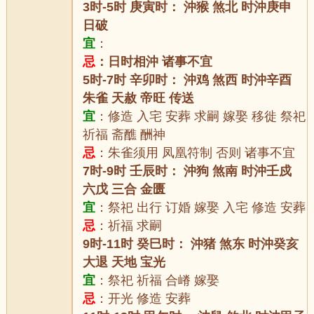
3时-5时 庚寅时： 沖猴 煞北 时沖庚申
日破
宜
：
忌
：日时相沖 诸事不宜
5时-7时 辛卯时： 沖鸡 煞西 时沖辛酉
朱雀 天赦 帝旺 传送
宜
：修造 入宅 安葬 求嗣 嫁娶 移徙 祭祀
祈福 斋醮 酬神
忌
：朱雀须用 凤凰符制 否则 诸事不宜
7时-9时 壬辰时： 沖狗 煞南 时沖壬戍
六戊 三合 金匮
宜
：祭祀 出行 订婚 嫁娶 入宅 修造 安葬
忌
：祈福 求嗣
9时-11时 癸巳时： 沖猪 煞东 时沖癸亥
大退 天地 宝光
宜
：祭祀 祈福 合嵴 嫁娶
忌
：开光 修造 安葬