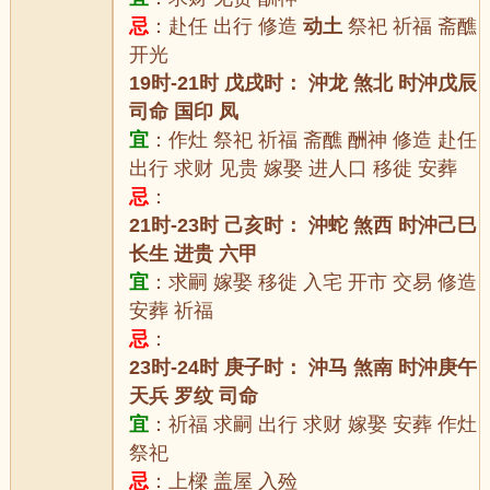
忌
：赴任 出行 修造
动土
祭祀 祈福 斋醮
开光
19时-21时 戊戌时： 沖龙 煞北 时沖戊辰
司命 国印 凤
宜
：作灶 祭祀 祈福 斋醮 酬神 修造 赴任
出行 求财 见贵 嫁娶 进人口 移徙 安葬
忌
：
21时-23时 己亥时： 沖蛇 煞西 时沖己巳
长生 进贵 六甲
宜
：求嗣 嫁娶 移徙 入宅 开市 交易 修造
安葬 祈福
忌
：
23时-24时 庚子时： 沖马 煞南 时沖庚午
天兵 罗纹 司命
宜
：祈福 求嗣 出行 求财 嫁娶 安葬 作灶
祭祀
忌
：上樑 盖屋 入殓