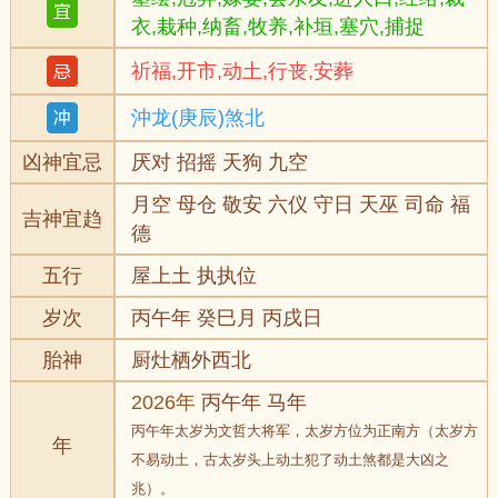
衣,栽种,纳畜,牧养,补垣,塞穴,捕捉
祈福,开市,动土,行丧,安葬
沖龙(庚辰)煞北
凶神宜忌
厌对 招摇 天狗 九空
月空 母仓 敬安 六仪 守日 天巫 司命 福
吉神宜趋
德
五行
屋上土 执执位
岁次
丙午年 癸巳月 丙戌日
胎神
厨灶栖外西北
2026年
丙午年 马年
丙午年太岁为文哲大将军，太岁方位为正南方（太岁方
年
不易动土，古太岁头上动土犯了动土煞都是大凶之
兆）。