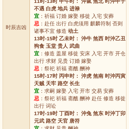
11时-13时 甲午时： 沖鼠 煞北 时沖甲子
不遇 白虎 地兵 进禄
宜
：祈福 订婚 嫁娶 移徙 入宅 安葬
忌
：赴任 出行 白虎须用 麒麟符制 否则
时辰吉凶
诸事不宜 修造
动土
13时-15时 乙未时： 沖牛 煞西 时沖乙丑
狗食 玉堂 贵人 武曲
宜
：修造 盖屋 移徙 安床 入宅 开市 开仓
出行 求财 见贵 订婚 嫁娶
忌
：祭祀 祈福 斋醮 酬神
15时-17时 丙申时： 沖虎 煞南 时沖丙寅
天贼 天牢 路空 长生
宜
：求嗣 嫁娶 入宅 开市 交易 安葬
忌
：祭祀 祈福 斋醮 酬神 赴任 修造 移徙
出行 词讼
17时-19时 丁酉时： 沖兔 煞东 时沖丁卯
元武 路空 天官 唐符
宜
：求财 见贵 酬神