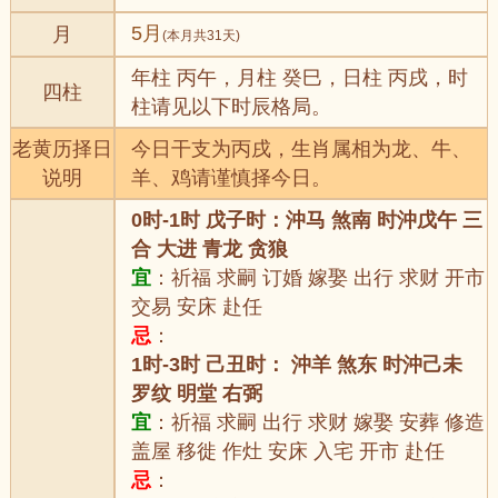
5月
月
(本月共31天)
年柱 丙午，月柱 癸巳，日柱 丙戌，时
四柱
柱请见以下时辰格局。
老黄历择日
今日干支为丙戌，生肖属相为龙、牛、
说明
羊、鸡请谨慎择今日。
0时-1时 戊子时：沖马 煞南 时沖戊午 三
合 大进 青龙 贪狼
宜
：祈福 求嗣 订婚 嫁娶 出行 求财 开市
交易 安床 赴任
忌
：
1时-3时 己丑时： 沖羊 煞东 时沖己未
罗纹 明堂 右弼
宜
：祈福 求嗣 出行 求财 嫁娶 安葬 修造
盖屋 移徙 作灶 安床 入宅 开市 赴任
忌
：