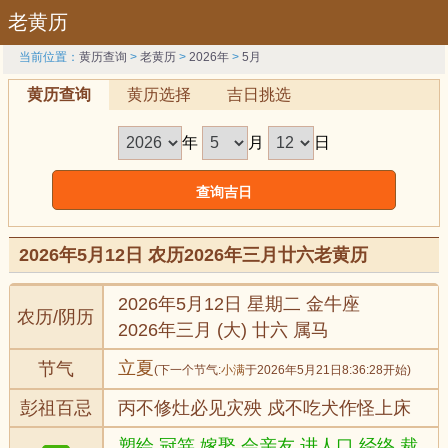
老黄历
当前位置：
黄历查询
>
老黄历
>
2026年
>
5月
黄历查询
黄历选择
吉日挑选
年
月
日
2026年5月12日 农历2026年三月廿六老黄历
2026年5月12日 星期二 金牛座
农历/阴历
2026年三月 (大) 廿六 属马
立夏
节气
(下一个节气:
小满
于2026年5月21日8:36:28开始)
彭祖百忌
丙不修灶必见灾殃 戍不吃犬作怪上床
塑绘,冠笄,嫁娶,会亲友,进人口,经络,裁