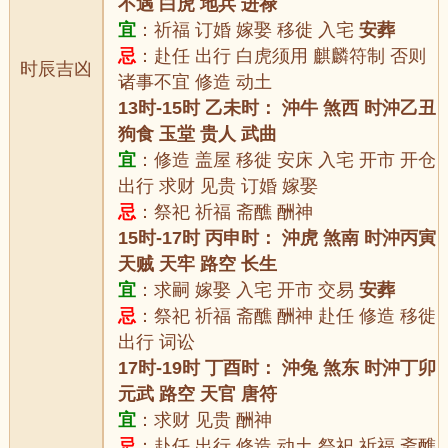
不遇 白虎 地兵 进禄
宜
：祈福 订婚 嫁娶 移徙 入宅
安葬
忌
：赴任 出行 白虎须用 麒麟符制 否则
时辰吉凶
诸事不宜 修造 动土
13时-15时 乙未时： 沖牛 煞西 时沖乙丑
狗食 玉堂 贵人 武曲
宜
：修造 盖屋 移徙 安床 入宅 开市 开仓
出行 求财 见贵 订婚 嫁娶
忌
：祭祀 祈福 斋醮 酬神
15时-17时 丙申时： 沖虎 煞南 时沖丙寅
天贼 天牢 路空 长生
宜
：求嗣 嫁娶 入宅 开市 交易
安葬
忌
：祭祀 祈福 斋醮 酬神 赴任 修造 移徙
出行 词讼
17时-19时 丁酉时： 沖兔 煞东 时沖丁卯
元武 路空 天官 唐符
宜
：求财 见贵 酬神
忌
：赴任 出行 修造 动土 祭祀 祈福 斋醮