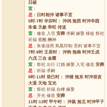
日破
宜
：
忌
：日时相沖 诸事不宜
5时-7时 辛卯时： 沖鸡 煞西 时沖辛酉
朱雀 天赦 帝旺 传送
宜
：修造 入宅
安葬
求嗣 嫁娶 移徙 祭祀
祈福 斋醮 酬神
忌
：朱雀须用 凤凰符制 否则 诸事不宜
7时-9时 壬辰时： 沖狗 煞南 时沖壬戍
六戊 三合 金匮
宜
：祭祀 出行 订婚 嫁娶 入宅 修造
安葬
忌
：祈福 求嗣
9时-11时 癸巳时： 沖猪 煞东 时沖癸亥
大退 天地 宝光
宜
：祭祀 祈福 合嵴 嫁娶
忌
：开光 修造
安葬
11时-13时 甲午时： 沖鼠 煞北 时沖甲子