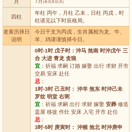
7月
月
(本月共31天)
年柱 丙午，月柱 乙未，日柱 丙戌，时
四柱
柱请见以下时辰格局。
老黄历择日
今日干支为丙戌，生肖属相为龙、牛、
说明
羊、鸡请谨慎择今日。
0时-1时 戊子时：沖马 煞南 时沖戊午 三
合 大进 青龙 贪狼
宜
：祈福 求嗣 订婚 嫁娶 出行 求财 开市
交易 安床 赴任
忌
：
1时-3时 己丑时： 沖羊 煞东 时沖己未
罗纹 明堂 右弼
宜
：祈福 求嗣 出行 求财 嫁娶
安葬
修造
盖屋 移徙 作灶 安床 入宅 开市 赴任
忌
：
3时-5时 庚寅时： 沖猴 煞北 时沖庚申