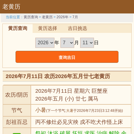
老黄历
当前位置：
黄历查询
>
老黄历
>
2026年
>
7月
黄历查询
黄历选择
吉日挑选
年
月
日
2026年7月11日 农历2026年五月廿七老黄历
2026年7月11日 星期六 巨蟹座
农历/阴历
2026年五月 (小) 廿七 属马
小暑
节气
(下一个节气:
大暑
于2026年7月23日3:12:48开始)
彭祖百忌
丙不修灶必见灾殃 戍不吃犬作怪上床
祭祀,沐浴,破屋,坏垣,求医,治病,解除,余