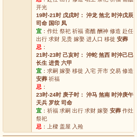
开光
19时-21时 戊戌时： 沖龙 煞北 时沖戊辰
司命 国印 凤
宜
：作灶 祭祀 祈福 斋醮 酬神 修造 赴任
出行 求财 见贵 嫁娶 进人口 移徙
安葬
忌
：
21时-23时 己亥时： 沖蛇 煞西 时沖己巳
长生 进贵 六甲
宜
：求嗣 嫁娶 移徙 入宅 开市 交易 修造
安葬
祈福
忌
：
23时-24时 庚子时： 沖马 煞南 时沖庚午
天兵 罗纹 司命
宜
：祈福 求嗣 出行 求财 嫁娶
安葬
作灶
祭祀
忌
：上樑 盖屋 入殓