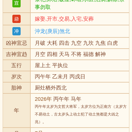
事勿取
嫁娶,开市,交易,入宅,安葬
沖龙(庚辰)煞北
凶神宜忌
月破 大耗 四击 九空 九坎 九焦 白虎
吉神宜趋
月空 四相 天马 不将 福德 解神
五行
屋上土 平执位
岁次
丙午年 乙未月 丙戌日
胎神
厨灶栖外西北
2026年
丙午年 马年
丙午年太岁为文哲大将军，太岁方位为正南方（太岁方
年
不易动土，古太岁头上动土犯了动土煞都是大凶之
兆）。