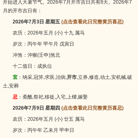
开始进入大暑节气。2026年7月开市吉日共有8天。2026年7
猪
月的开市吉日有：
2026年7月3日 星期五
(点击查看此日完整黄历喜忌)
农历：2026年五月 (小) 十九 属马
岁次：丙午年 甲午月 戊寅日
冲煞：沖猴(壬申)煞北
十二值日：成执位
宜
：纳采,冠笄,求医,治病,
开市
,立券,修造,动土,安机械,破
土,安葬
忌
：斋醮,祭祀,移徙,入宅,上樑,嫁娶
2026年7月9日 星期四
(点击查看此日完整黄历喜忌)
农历：2026年五月 (小) 廿五 属马
岁次：丙午年 乙未月 甲申日