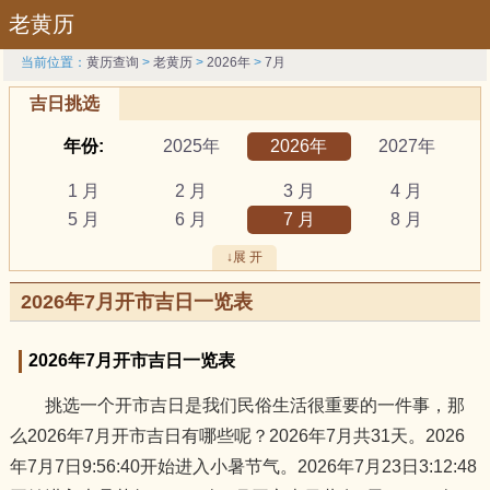
老黄历
当前位置：
黄历查询
>
老黄历
>
2026年
>
7月
吉日挑选
年份:
2025年
2026年
2027年
1 月
2 月
3 月
4 月
5 月
6 月
7 月
8 月
9 月
10 月
11 月
12 月
↓展 开
吉日:
安葬
出行
动土
2026年7月开市吉日一览表
祭祀
结婚
开工
开市
订婚
破土
搬新家
谢土
2026年7月开市吉日一览表
修坟
装修
搬家
黄道吉日
挑选一个开市吉日是我们民俗生活很重要的一件事，那
属相:
鼠
牛
虎
么2026年7月开市吉日有哪些呢？2026年7月共31天。2026
兔
龙
蛇
马
年7月7日9:56:40开始进入小暑节气。2026年7月23日3:12:48
羊
猴
鸡
狗