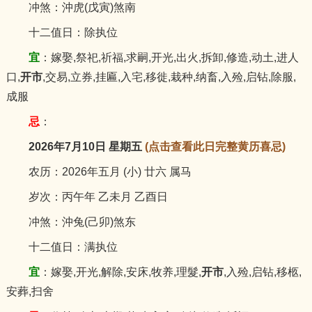
冲煞：沖虎(戊寅)煞南
十二值日：除执位
宜
：嫁娶,祭祀,祈福,求嗣,开光,出火,拆卸,修造,动土,进人
口,
开市
,交易,立券,挂匾,入宅,移徙,栽种,纳畜,入殓,启钻,除服,
成服
忌
：
2026年7月10日 星期五
(点击查看此日完整黄历喜忌)
农历：2026年五月 (小) 廿六 属马
岁次：丙午年 乙未月 乙酉日
冲煞：沖兔(己卯)煞东
十二值日：满执位
宜
：嫁娶,开光,解除,安床,牧养,理髮,
开市
,入殓,启钻,移柩,
安葬,扫舍