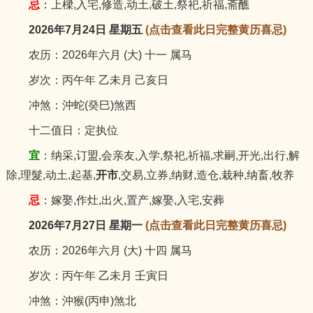
忌
：上樑,入宅,修造,动土,破土,祭祀,祈福,斋醮
2026年7月24日 星期五
(点击查看此日完整黄历喜忌)
农历：2026年六月 (大) 十一 属马
岁次：丙午年 乙未月 己亥日
冲煞：沖蛇(癸巳)煞西
十二值日：定执位
宜
：纳采,订盟,会亲友,入学,祭祀,祈福,求嗣,开光,出行,解
除,理髮,动土,起基,
开市
,交易,立券,纳财,造仓,栽种,纳畜,牧养
忌
：嫁娶,作灶,出火,置产,嫁娶,入宅,安葬
2026年7月27日 星期一
(点击查看此日完整黄历喜忌)
农历：2026年六月 (大) 十四 属马
岁次：丙午年 乙未月 壬寅日
冲煞：沖猴(丙申)煞北