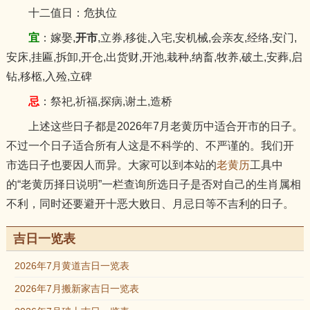
十二值日：危执位
宜
：嫁娶,
开市
,立券,移徙,入宅,安机械,会亲友,经络,安门,
安床,挂匾,拆卸,开仓,出货财,开池,栽种,纳畜,牧养,破土,安葬,启
钻,移柩,入殓,立碑
忌
：祭祀,祈福,探病,谢土,造桥
上述这些日子都是2026年7月老黄历中适合开市的日子。
不过一个日子适合所有人这是不科学的、不严谨的。我们开
市选日子也要因人而异。大家可以到本站的
老黄历
工具中
的“老黄历择日说明”一栏查询所选日子是否对自己的生肖属相
不利，同时还要避开十恶大败日、月忌日等不吉利的日子。
吉日一览表
2026年7月黄道吉日一览表
2026年7月搬新家吉日一览表