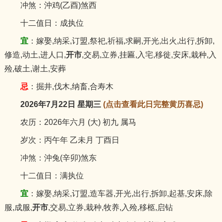
冲煞：沖鸡(乙酉)煞西
十二值日：成执位
宜
：嫁娶,纳采,订盟,祭祀,祈福,求嗣,开光,出火,出行,拆卸,
修造,动土,进人口,
开市
,交易,立券,挂匾,入宅,移徙,安床,栽种,入
殓,破土,谢土,安葬
忌
：掘井,伐木,纳畜,合寿木
2026年7月22日 星期三
(点击查看此日完整黄历喜忌)
农历：2026年六月 (大) 初九 属马
岁次：丙午年 乙未月 丁酉日
冲煞：沖兔(辛卯)煞东
十二值日：满执位
宜
：嫁娶,纳采,订盟,造车器,开光,出行,拆卸,起基,安床,除
服,成服,
开市
,交易,立券,栽种,牧养,入殓,移柩,启钻