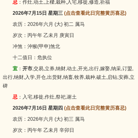
忌
：作灶,动土,上樑,栽种,入宅,移徙,修造,祈福
2026年7月15日 星期三
(点击查看此日完整黄历喜忌)
农历：2026年六月 (大) 初二 属马
岁次：丙午年 乙未月 庚寅日
冲煞：沖猴(甲申)煞北
十二值日：危执位
宜
：
开市
,交易,立券,纳财,动土,开光,出行,嫁娶,纳采,订盟,
出行,纳财,入学,开仓,出货财,纳畜,牧养,栽种,破土,启钻,安葬,立
碑
忌
：入宅,移徙,作灶,祭祀,谢土
2026年7月16日 星期四
(点击查看此日完整黄历喜忌)
农历：2026年六月 (大) 初三 属马
岁次：丙午年 乙未月 辛卯日