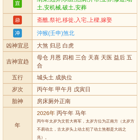
土,安机械,破土,安葬
斋醮,祭祀,移徙,入宅,上樑,嫁娶
沖猴(壬申)煞北
凶神宜忌
大煞 归忌 白虎
母仓 月恩 四相 三合 天喜 天医 益后 五
吉神宜趋
合
五行
城头土 成执位
岁次
丙午年 甲午月 戊寅日
胎神
房床厕外正南
2026年
丙午年 马年
丙午年太岁为文哲大将军，太岁方位为正南方（太岁方
年
不易动土，古太岁头上动土犯了动土煞都是大凶之
兆）。