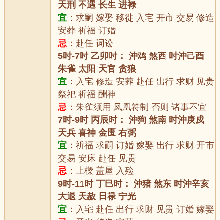
天刑 不遇 长生 进禄
宜
：求嗣 嫁娶 移徙 入宅 开市 交易 修造
安葬 祈福 订婚
忌
：赴任 词讼
5时-7时 乙卯时： 沖鸡 煞西 时沖己酉
朱雀 太阳 天官 贪狼
宜
：入宅 修造 安葬 赴任 出行 求财 见贵
祭祀 祈福 酬神
忌
：朱雀须用 凤凰符制 否则 诸事不宜
7时-9时 丙辰时： 沖狗 煞南 时沖庚戍
天兵 喜神 金匮 右弼
宜
：祈福 求嗣 订婚 嫁娶 出行 求财 开市
交易 安床 赴任 见贵
忌
：上樑 盖屋 入殓
9时-11时 丁巳时： 沖猪 煞东 时沖辛亥
大退 天赦 日禄 宁光
宜
：入宅 赴任 出行 求财 见贵 订婚 嫁娶