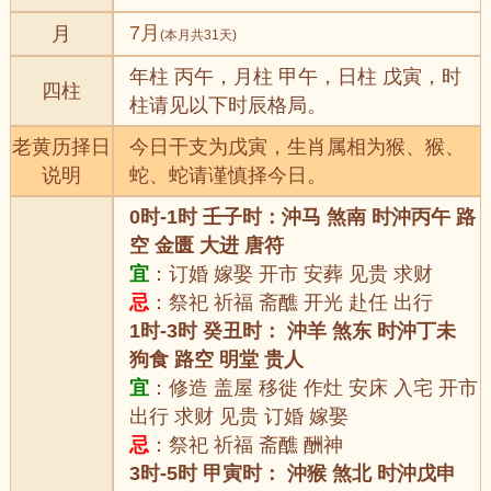
7月
月
(本月共31天)
年柱 丙午，月柱 甲午，日柱 戊寅，时
四柱
柱请见以下时辰格局。
老黄历择日
今日干支为戊寅，生肖属相为猴、猴、
说明
蛇、蛇请谨慎择今日。
0时-1时 壬子时：沖马 煞南 时沖丙午 路
空 金匮 大进 唐符
宜
：订婚 嫁娶 开市 安葬 见贵 求财
忌
：祭祀 祈福 斋醮 开光 赴任 出行
1时-3时 癸丑时： 沖羊 煞东 时沖丁未
狗食 路空 明堂 贵人
宜
：修造 盖屋 移徙 作灶 安床 入宅 开市
出行 求财 见贵 订婚 嫁娶
忌
：祭祀 祈福 斋醮 酬神
3时-5时 甲寅时： 沖猴 煞北 时沖戊申