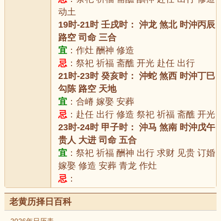
动土
19时-21时 壬戌时： 沖龙 煞北 时沖丙辰
路空 司命 三合
宜
：作灶 酬神 修造
忌
：祭祀 祈福 斋醮 开光 赴任 出行
21时-23时 癸亥时： 沖蛇 煞西 时沖丁巳
勾陈 路空 天地
宜
：合嵴 嫁娶 安葬
忌
：赴任 出行 修造 祭祀 祈福 斋醮 开光
23时-24时 甲子时： 沖马 煞南 时沖戊午
贵人 大进 司命 五合
宜
：祭祀 祈福 酬神 出行 求财 见贵 订婚
嫁娶 修造 安葬 青龙 作灶
忌
：
老黄历择日百科