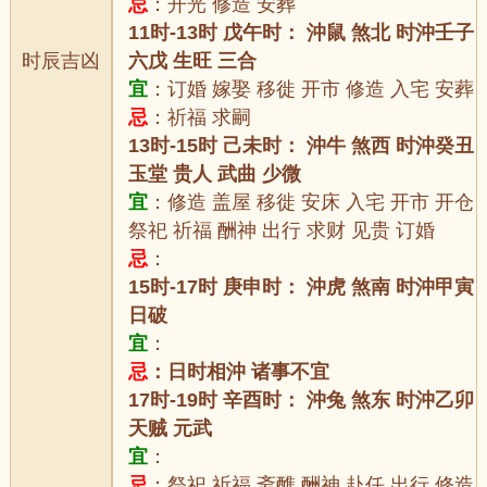
忌
：开光 修造 安葬
11时-13时 戊午时： 沖鼠 煞北 时沖壬子
时辰吉凶
六戊 生旺 三合
宜
：订婚 嫁娶 移徙 开市 修造 入宅 安葬
忌
：祈福 求嗣
13时-15时 己未时： 沖牛 煞西 时沖癸丑
玉堂 贵人 武曲 少微
宜
：修造 盖屋 移徙 安床 入宅 开市 开仓
祭祀 祈福 酬神 出行 求财 见贵 订婚
忌
：
15时-17时 庚申时： 沖虎 煞南 时沖甲寅
日破
宜
：
忌
：日时相沖 诸事不宜
17时-19时 辛酉时： 沖兔 煞东 时沖乙卯
天贼 元武
宜
：
忌
：祭祀 祈福 斋醮 酬神 赴任 出行 修造