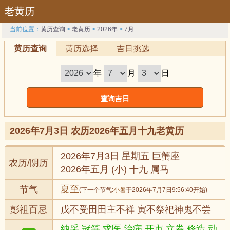
老黄历
当前位置：
黄历查询
>
老黄历
>
2026年
>
7月
黄历查询
黄历选择
吉日挑选
年
月
日
2026年7月3日 农历2026年五月十九老黄历
2026年7月3日 星期五 巨蟹座
农历/阴历
2026年五月 (小) 十九 属马
夏至
节气
(下一个节气:
小暑
于2026年7月7日9:56:40开始)
彭祖百忌
戊不受田田主不祥 寅不祭祀神鬼不尝
纳采,冠笄,求医,治病,开市,立券,修造,动