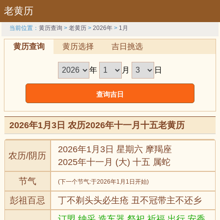
老黄历
当前位置：
黄历查询
>
老黄历
>
2026年
>
1月
黄历查询
黄历选择
吉日挑选
年
月
日
2026年1月3日 农历2026年十一月十五老黄历
2026年1月3日 星期六 摩羯座
农历/阴历
2025年十一月 (大) 十五 属蛇
节气
(下一个节气:
于2026年1月1日开始)
彭祖百忌
丁不剃头头必生疮 丑不冠带主不还乡
订盟,纳采,造车器,祭祀,祈福,出行,安香,