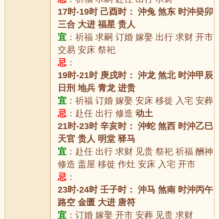
17时-19时 己酉时： 沖兔 煞东 时沖癸卯
三合 大进 福星 贵人
宜
：祈福 求嗣 订婚 嫁娶 出行 求财 开市
交易 安床 祭祀
忌
：
19时-21时 庚戌时： 沖龙 煞北 时沖甲辰
日刑 地兵 青龙 进贵
宜
：祈福 订婚 嫁娶 安床 移徙 入宅 安葬
忌
：赴任 出行 修造
动土
21时-23时 辛亥时： 沖蛇 煞西 时沖乙巳
天官 贵人 明堂 驿马
宜
：赴任 出行 求财 见贵 祭祀 祈福 酬神
修造 盖屋 移徙 作灶 安床 入宅 开市
忌
：
23时-24时 壬子时： 沖马 煞南 时沖丙午
路空 金匮 大进 唐符
宜
：订婚 嫁娶 开市 安葬 见贵 求财