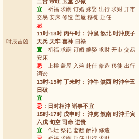
三合 帝旺 玉堂 少微
宜
：祈福 求嗣 订婚 嫁娶 出行 求财 开市
交易 安床 修造 盖屋 移徙 赴任
忌
：
11时-13时 丙午时： 沖鼠 煞北 时沖庚子
时辰吉凶
天兵 天牢 喜神 日禄
宜
：祈福 求嗣 订婚 嫁娶 求财 开市 交易
安床
忌
：上樑 盖屋 入殓 赴任 修造 移徙 出行
词讼
13时-15时 丁未时： 沖牛 煞西 时沖辛丑
日破
宜
：
忌
：日时相沖 诸事不宜
15时-17时 戊申时： 沖虎 煞南 时沖壬寅
六戊 旬空 司命 进贵
宜
：作灶 祭祀 斋醮 酬神 修造
忌
：祈福 求嗣 赴任 出行 求财