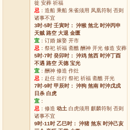
徙 安葬 祈福
忌
：造船 乘船 朱雀须用 凤凰符制 否则
诸事不宜
3时-5时 壬寅时： 沖猴 煞北 时沖丙申
天贼 路空 大退 金匮
宜
：订婚 嫁娶 开市
忌
：祭祀 祈福 斋醮 酬神 开光 修造 安葬
5时-7时 癸卯时： 沖鸡 煞西 时沖丁酉
不遇 路空 天德 宝光
宜
：酬神 修造 作灶
忌
：赴任 出行 祭祀 祈福 斋醮 开光
7时-9时 甲辰时： 沖狗 煞南 时沖戊戍
日杀 白虎
宜
：
忌
：修造
动土
白虎须用 麒麟符制 否则
诸事不宜
9时-11时 乙巳时： 沖猪 煞东 时沖己亥