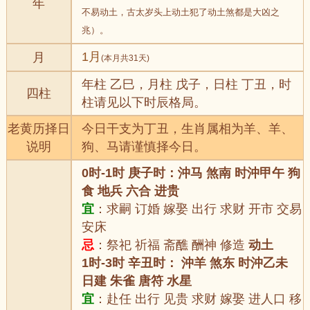
年
不易动土，古太岁头上动土犯了动土煞都是大凶之
兆）。
1月
月
(本月共31天)
年柱 乙巳，月柱 戊子，日柱 丁丑，时
四柱
柱请见以下时辰格局。
老黄历择日
今日干支为丁丑，生肖属相为羊、羊、
说明
狗、马请谨慎择今日。
0时-1时 庚子时：沖马 煞南 时沖甲午 狗
食 地兵 六合 进贵
宜
：求嗣 订婚 嫁娶 出行 求财 开市 交易
安床
忌
：祭祀 祈福 斋醮 酬神 修造
动土
1时-3时 辛丑时： 沖羊 煞东 时沖乙未
日建 朱雀 唐符 水星
宜
：赴任 出行 见贵 求财 嫁娶 进人口 移