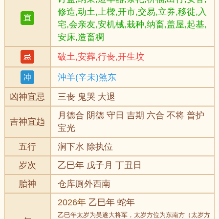
修造,动土,上樑,开市,交易,立券,移徙,入
宅,会亲友,安机械,栽种,纳畜,盖屋,起基,
安床,造畜稠
破土,安葬,行丧,开生坟
沖羊(辛未)煞东
凶神宜忌
三丧 鬼哭 大退
月德合 阴德 守日 吉期 六合 不将 普护
吉神宜趋
宝光
五行
涧下水 除执位
岁次
乙巳年 戊子月 丁丑日
胎神
仓库厕外西南
2026年
乙巳年 蛇年
乙巳年太岁为吴遂大将军，太岁方位为东南方（太岁方