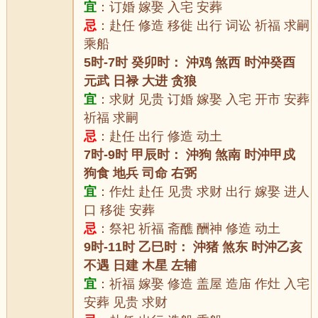
宜
：订婚 嫁娶 入宅 安葬
忌
：赴任 修造 移徙 出行 词讼 祈福 求嗣
乘船
5时-7时 癸卯时： 沖鸡 煞西 时沖癸酉
元武 日禄 大进 贪狼
宜
：求财 见贵 订婚 嫁娶 入宅 开市 安葬
祈福 求嗣
忌
：赴任 出行 修造 动土
7时-9时 甲辰时： 沖狗 煞南 时沖甲戍
狗食 地兵 司命 右弼
宜
：作灶 赴任 见贵 求财 出行 嫁娶 进人
口 移徙 安葬
忌
：祭祀 祈福 斋醮 酬神 修造 动土
9时-11时 乙巳时： 沖猪 煞东 时沖乙亥
不遇 日建 木星 左辅
宜
：祈福 嫁娶 修造 盖屋 造庙 作灶 入宅
安葬 见贵 求财