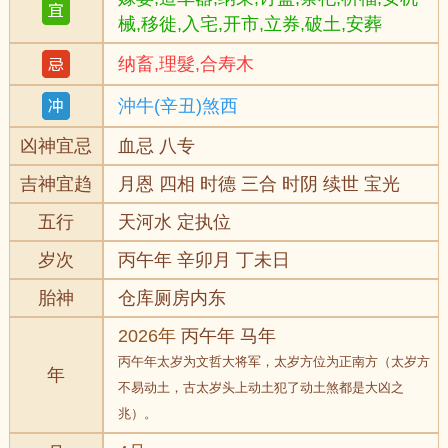
械,移徙,入宅,开市,立券,破土,安葬
纳畜,理髮,合寿木
沖牛(辛丑)煞西
凶神宜忌
血忌 八专
吉神宜趋
月恩 四相 时德 三合 时阴 续世 宝光
五行
天河水 定执位
岁次
丙午年 辛卯月 丁未日
胎神
仓库厕房内东
2026年
丙午年 马年
丙午年太岁为文哲大将军，太岁方位为正南方（太岁方
年
不易动土，古太岁头上动土犯了动土煞都是大凶之
兆）。