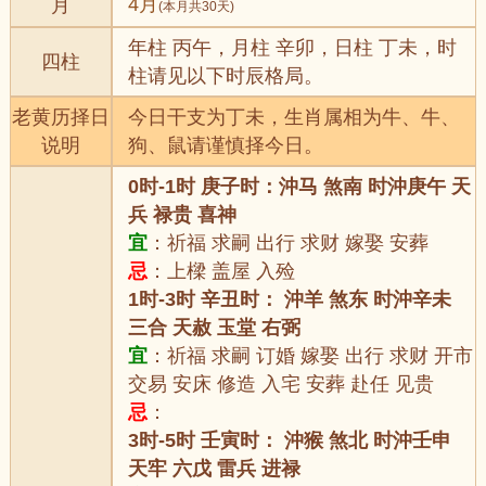
4月
月
(本月共30天)
年柱 丙午，月柱 辛卯，日柱 丁未，时
四柱
柱请见以下时辰格局。
老黄历择日
今日干支为丁未，生肖属相为牛、牛、
说明
狗、鼠请谨慎择今日。
0时-1时 庚子时：沖马 煞南 时沖庚午 天
兵 禄贵 喜神
宜
：祈福 求嗣 出行 求财 嫁娶 安葬
忌
：上樑 盖屋 入殓
1时-3时 辛丑时： 沖羊 煞东 时沖辛未
三合 天赦 玉堂 右弼
宜
：祈福 求嗣 订婚 嫁娶 出行 求财 开市
交易 安床 修造 入宅 安葬 赴任 见贵
忌
：
3时-5时 壬寅时： 沖猴 煞北 时沖壬申
天牢 六戊 雷兵 进禄