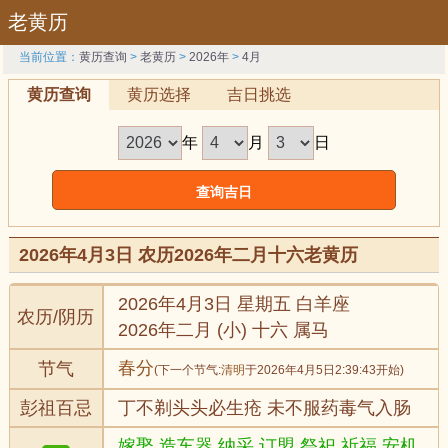
老黄历
当前位置：
黄历查询
>
老黄历
>
2026年
>
4月
黄历查询
黄历选择
吉日挑选
年
月
日
2026年4月3日 农历2026年二月十六老黄历
2026年4月3日 星期五 白羊座
农历/阴历
2026年二月 (小) 十六 属马
春分
节气
(下一个节气:
清明
于2026年4月5日2:39:43开始)
彭祖百忌
丁不剃头头必生疮 未不服药毒气入肠
嫁娶,造车器,纳采,订盟,祭祀,祈福,安机