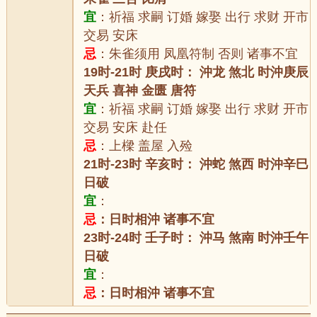
宜
：祈福 求嗣 订婚 嫁娶 出行 求财 开市
交易 安床
忌
：朱雀须用 凤凰符制 否则 诸事不宜
19时-21时 庚戌时： 沖龙 煞北 时沖庚辰
天兵 喜神 金匮 唐符
宜
：祈福 求嗣 订婚 嫁娶 出行 求财 开市
交易 安床 赴任
忌
：上樑 盖屋 入殓
21时-23时 辛亥时： 沖蛇 煞西 时沖辛巳
日破
宜
：
忌
：日时相沖 诸事不宜
23时-24时 壬子时： 沖马 煞南 时沖壬午
日破
宜
：
忌
：日时相沖 诸事不宜