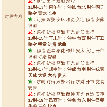
忌
：赴任 出行 造船 乘船
11时-13时 丙午时： 沖鼠 煞北 时沖丙子
路空 青龙 长生
时辰吉凶
宜
：订婚 嫁娶 安床 移徙 入宅 修造 安葬
求嗣
忌
：祭祀 祈福 斋醮 开光 赴任 出行
13时-15时 丁未时： 沖牛 煞西 时沖丁丑
路空 明堂 进贵 武曲
宜
：修造 盖屋 移徙 作灶 安床 入宅 开市
求嗣 订婚 嫁娶
忌
：祭祀 祈福 斋醮 开光 赴任 出行
15时-17时 戊申时： 沖虎 煞南 时沖戊寅
天贼 大退 六合 贵人
宜
：求嗣 订婚 嫁娶 出行 求财 开市 交易
安床
忌
：祭祀 祈福 斋醮 酬神 开光 修造 安葬
17时-19时 己酉时： 沖兔 煞东 时沖己卯
朱雀 三合 比肩